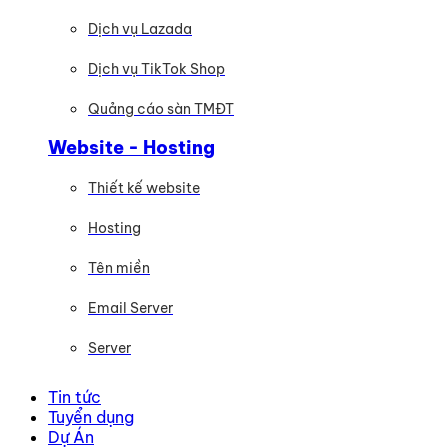
Dịch vụ Lazada
Dịch vụ TikTok Shop
Quảng cáo sàn TMĐT
Website - Hosting
Thiết kế website
Hosting
Tên miền
Email Server
Server
Tin tức
Tuyển dụng
Dự Án