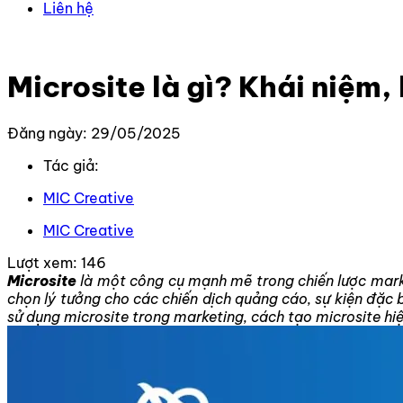
Liên hệ
Trang chủ
–
Kiến thức
–
Kiến thức Marketing
–
Microsite 
Microsite là gì? Khái niệm, 
Đăng ngày: 29/05/2025
Tác giả:
MIC Creative
MIC Creative
Lượt xem:
146
Microsite
là một công cụ mạnh mẽ trong chiến lược market
chọn lý tưởng cho các chiến dịch quảng cáo, sự kiện đặc b
sử dụng microsite trong marketing, cách tạo microsite hiệ