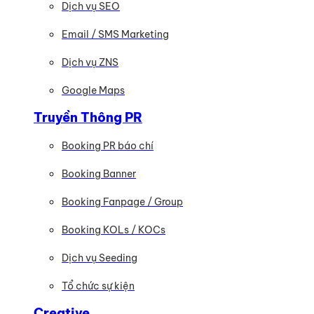
Dịch vụ SEO
Email / SMS Marketing
Dịch vụ ZNS
Google Maps
Truyền Thông PR
Booking PR báo chí
Booking Banner
Booking Fanpage / Group
Booking KOLs / KOCs
Dịch vụ Seeding
Tổ chức sự kiện
Creative