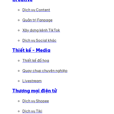
Dịch vụ Content
Quản trị Fanpage
Xây dựng kênh TikTok
Dịch vụ Social khác
Thiết kế - Media
Thiết kế đồ họa
Quay chụp chuyên nghiệp
Livestream
Thương mại điện tử
Dịch vụ Shopee
Dịch vụ Tiki