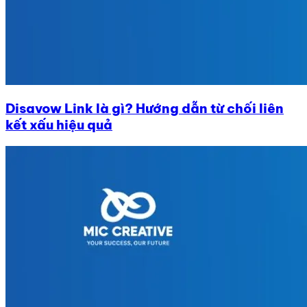
Disavow Link là gì? Hướng dẫn từ chối liên
kết xấu hiệu quả