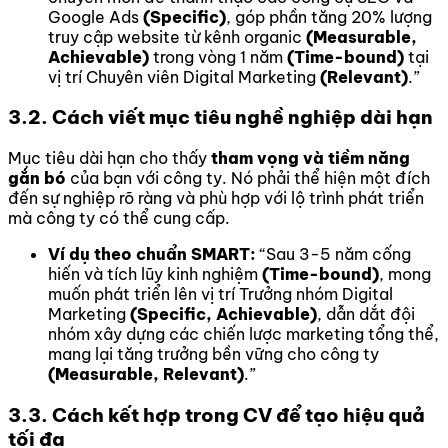
Google Ads
(Specific)
, góp phần tăng 20% lượng
truy cập website từ kênh organic
(Measurable,
Achievable)
trong vòng 1 năm
(Time-bound)
tại
vị trí Chuyên viên Digital Marketing
(Relevant)
.”
3.2. Cách viết mục tiêu nghề nghiệp dài hạn
Mục tiêu dài hạn cho thấy
tham vọng và tiềm năng
gắn bó
của bạn với công ty. Nó phải thể hiện một đích
đến sự nghiệp rõ ràng và phù hợp với lộ trình phát triển
mà công ty có thể cung cấp.
Ví dụ theo chuẩn SMART:
“Sau 3-5 năm cống
hiến và tích lũy kinh nghiệm
(Time-bound)
, mong
muốn phát triển lên vị trí Trưởng nhóm Digital
Marketing
(Specific, Achievable)
, dẫn dắt đội
nhóm xây dựng các chiến lược marketing tổng thể,
mang lại tăng trưởng bền vững cho công ty
(Measurable, Relevant)
.”
3.3. Cách kết hợp trong CV để tạo hiệu quả
tối đa