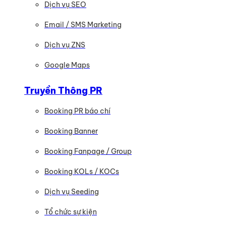
Dịch vụ SEO
Email / SMS Marketing
Dịch vụ ZNS
Google Maps
Truyền Thông PR
Booking PR báo chí
Booking Banner
Booking Fanpage / Group
Booking KOLs / KOCs
Dịch vụ Seeding
Tổ chức sự kiện