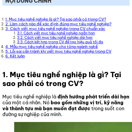
NỘI DUNG CHÍNH
1. Mục tiêu nghề nghiệp là gì? Tại sao phải có trong CV?
2. Làm cách nào để xác định đúng mục tiêu nghề nghiệp?
3. Cách viết mục tiêu nghề nghiệp trong CV chuẩn xác
3.1. Cách viết mục tiêu nghề nghiệp ngắn hạn
3.2. Cách viết mục tiêu nghề nghiệp dài hạn
3.3. Cách kết hợp trong CV để tạo hiệu quả tối đa
4. Mẫu mục tiêu nghề nghiệp cho từng ngành nghề
5. Lỗi sai cần tránh khi viết mục tiêu nghề nghiệp trong CV
6. Kết luận
1. Mục tiêu nghề nghiệp là gì? Tại
sao phải có trong CV?
Mục tiêu nghề nghiệp là
định hướng phát triển dài hạn
của một cá nhân. Nó
bao gồm những vị trí, kỹ năng
và thành tựu mà bạn muốn đạt được
trong suốt con
đường sự nghiệp của mình.