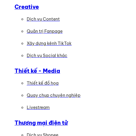
Creative
Dịch vụ Content
Quản trị Fanpage
Xây dựng kênh TikTok
Dịch vụ Social khác
Thiết kế - Media
Thiết kế đồ họa
Quay chụp chuyên nghiệp
Livestream
Thương mại điện tử
Dịch vụ Shopee