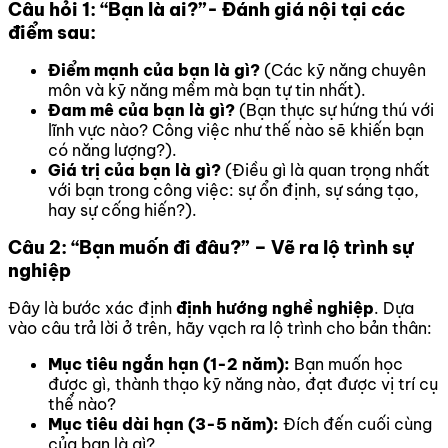
Câu hỏi 1: “Bạn là ai?”- Đánh giá nội tại các
điểm sau:
Điểm mạnh của bạn là gì?
(Các kỹ năng chuyên
môn và kỹ năng mềm mà bạn tự tin nhất).
Đam mê của bạn là gì?
(Bạn thực sự hứng thú với
lĩnh vực nào? Công việc như thế nào sẽ khiến bạn
có năng lượng?).
Giá trị của bạn là gì?
(Điều gì là quan trọng nhất
với bạn trong công việc: sự ổn định, sự sáng tạo,
hay sự cống hiến?).
Câu 2: “Bạn muốn đi đâu?” – Vẽ ra lộ trình sự
nghiệp
Đây là bước xác định
định hướng nghề nghiệp
. Dựa
vào câu trả lời ở trên, hãy vạch ra lộ trình cho bản thân:
Mục tiêu ngắn hạn (1-2 năm):
Bạn muốn học
được gì, thành thạo kỹ năng nào, đạt được vị trí cụ
thể nào?
Mục tiêu dài hạn (3-5 năm):
Đích đến cuối cùng
của bạn là gì?