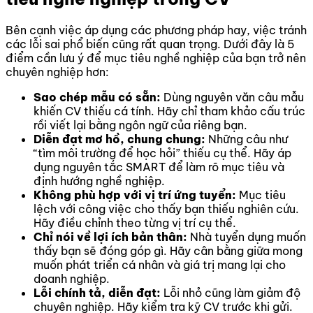
Bên cạnh việc áp dụng các phương pháp hay, việc tránh
các lỗi sai phổ biến cũng rất quan trọng. Dưới đây là 5
điểm cần lưu ý để mục tiêu nghề nghiệp của bạn trở nên
chuyên nghiệp hơn:
Sao chép mẫu có sẵn:
Dùng nguyên văn câu mẫu
khiến CV thiếu cá tính. Hãy chỉ tham khảo cấu trúc
rồi viết lại bằng ngôn ngữ của riêng bạn.
Diễn đạt mơ hồ, chung chung:
Những câu như
“tìm môi trường để học hỏi” thiếu cụ thể. Hãy áp
dụng nguyên tắc SMART để làm rõ mục tiêu và
định hướng nghề nghiệp.
Không phù hợp với vị trí ứng tuyển:
Mục tiêu
lệch với công việc cho thấy bạn thiếu nghiên cứu.
Hãy điều chỉnh theo từng vị trí cụ thể.
Chỉ nói về lợi ích bản thân:
Nhà tuyển dụng muốn
thấy bạn sẽ đóng góp gì. Hãy cân bằng giữa mong
muốn phát triển cá nhân và giá trị mang lại cho
doanh nghiệp.
Lỗi chính tả, diễn đạt:
Lỗi nhỏ cũng làm giảm độ
chuyên nghiệp. Hãy kiểm tra kỹ CV trước khi gửi.