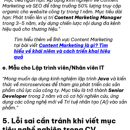
“Mục tiêu ngắn hạn: Áp dụng kinh nghiệm về Content
Marketing và SEO để tăng trưởng 50% lượng truy cập
organic cho website công ty trong 1 năm. Mục tiêu dài
hạn: Phát triển lên vị trí
Content Marketing Manager
trong 3-5 năm, xây dựng chiến lược nội dung đa kênh
hiệu quả cho thương hiệu.”
Tìm hiểu thêm về lĩnh vực Content Marketing
tại bài viết
Content Marketing là gì? Tìm
hiểu về khái niệm và cách triển khai hiệu
quả
e. Mẫu cho Lập trình viên/Nhân viên IT
“Mong muốn áp dụng kinh nghiệm lập trình
Java
và kiến
thức về microservices để tham gia phát triển các sản
phẩm chủ lực của công ty. Mục tiêu là trở thành
Senior
Developer
trong 2 năm và có cơ hội nghiên cứu, ứng
dụng các công nghệ mới về Trí tuệ nhân tạo (AI) vào sản
phẩm.”
5. Lỗi sai cần tránh khi viết mục
tiêu nghề nghiệp trong CV