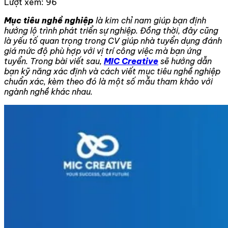
Lượt xem:
96
Mục tiêu nghề nghiệp
là kim chỉ nam giúp bạn định
hướng lộ trình phát triển sự nghiệp. Đồng thời, đây cũng
là yếu tố quan trọng trong CV giúp nhà tuyển dụng đánh
giá mức độ phù hợp với vị trí công việc mà bạn ứng
tuyển. Trong bài viết sau,
MIC Creative
sẽ hướng dẫn
bạn kỹ năng xác định và cách viết mục tiêu nghề nghiệp
chuẩn xác, kèm theo đó là một số mẫu tham khảo với
ngành nghề khác nhau.