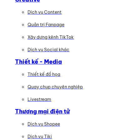
Dịch vụ Content
Quản trị Fanpage
Xây dựng kênh TikTok
Dịch vụ Social khác
Thiết kế - Media
Thiết kế đồ họa
Quay chụp chuyên nghiệp
Livestream
Thương mại điện tử
Dịch vụ Shopee
Dịch vụ Tiki