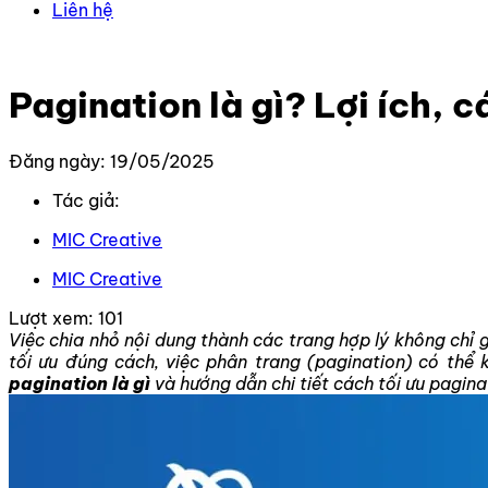
Liên hệ
Trang chủ
–
Kiến thức
–
Thiết kế Website
–
Pagination là
Pagination là gì? Lợi ích, 
Đăng ngày: 19/05/2025
Tác giả:
MIC Creative
MIC Creative
Lượt xem:
101
Việc chia nhỏ nội dung thành các trang hợp lý không chỉ 
tối ưu đúng cách, việc phân trang (pagination) có thể
pagination là gì
và hướng dẫn chi tiết cách tối ưu pagin