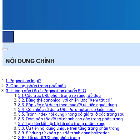
NỘI DUNG CHÍNH
1. Pagination là gì?
2. Các loại phân trang phổ biến
3. Hướng dẫn tối ưu Pagination chuẩn SEO
3.1. Cấu trúc URL phân trang rõ ràng, dễ đọc
3.2. Dùng thẻ canonical với chiến lược “Xem tất cả”
3.3. Sắp xếp nội dung theo mức độ ưu tiên người dùng
3.4. Cân nhắc sử dụng URL Parameters có kiểm soát
3.5. Tránh index nội dung không có giá trị ở các trang sau
3.6. Đảm bảo tốc độ tải nhanh cho các trang phân trang
3.7. Tạo liên kết nội bộ tới các trang phân trang
3.8. Ưu tiên nội dung unique trên từng trang phân trang
3.9. Sử dụng từ khóa phụ để tránh cannibalization
3.10. Tối ưu UI/UX cho phân trang