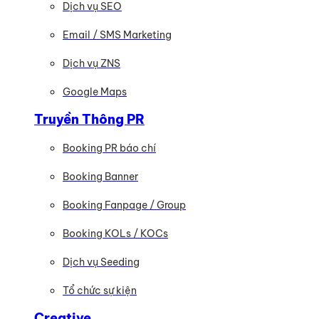
Dịch vụ SEO
Email / SMS Marketing
Dịch vụ ZNS
Google Maps
Truyền Thông PR
Booking PR báo chí
Booking Banner
Booking Fanpage / Group
Booking KOLs / KOCs
Dịch vụ Seeding
Tổ chức sự kiện
Creative