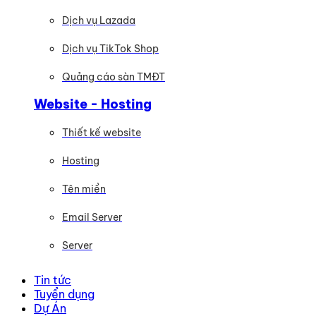
Dịch vụ Lazada
Dịch vụ TikTok Shop
Quảng cáo sàn TMĐT
Website - Hosting
Thiết kế website
Hosting
Tên miền
Email Server
Server
Tin tức
Tuyển dụng
Dự Án