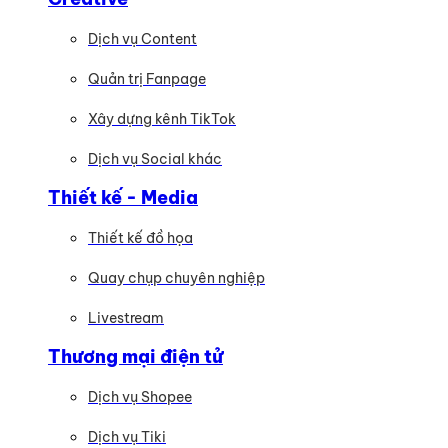
Dịch vụ Content
Quản trị Fanpage
Xây dựng kênh TikTok
Dịch vụ Social khác
Thiết kế - Media
Thiết kế đồ họa
Quay chụp chuyên nghiệp
Livestream
Thương mại điện tử
Dịch vụ Shopee
Dịch vụ Tiki