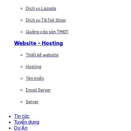
Dịch vụ Lazada
Dịch vụ TikTok Shop
Quảng cáo sàn TMĐT
Website - Hosting
Thiết kế website
Hosting
Tên miền
Email Server
Server
Tin tức
Tuyển dụng
Dự Án