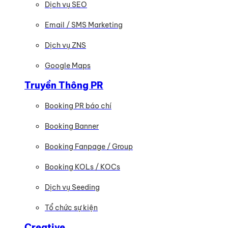
Dịch vụ SEO
Email / SMS Marketing
Dịch vụ ZNS
Google Maps
Truyền Thông PR
Booking PR báo chí
Booking Banner
Booking Fanpage / Group
Booking KOLs / KOCs
Dịch vụ Seeding
Tổ chức sự kiện
Creative