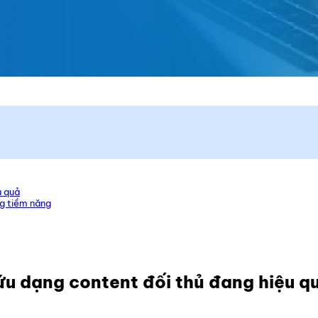
u quả
g tiềm năng
ứu dạng content đối thủ đang hiệu q