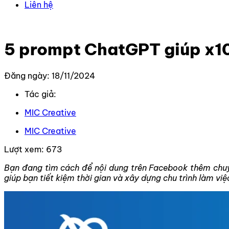
Liên hệ
Trang chủ
–
Tin Tức Mới Nhất
–
5 prompt ChatGPT giúp x
5 prompt ChatGPT giúp x10
Đăng ngày: 18/11/2024
Tác giả:
MIC Creative
MIC Creative
Lượt xem:
673
Bạn đang tìm cách để nội dung trên Facebook thêm chuyê
giúp bạn tiết kiệm thời gian và xây dựng chu trình làm việ