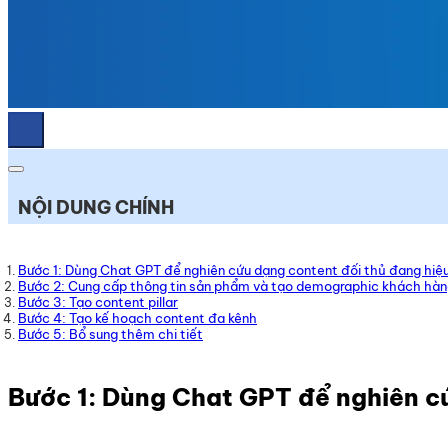
NỘI DUNG CHÍNH
Bước 1: Dùng Chat GPT để nghiên cứu dạng content đối thủ đang hiệ
Bước 2: Cung cấp thông tin sản phẩm và tạo demographic khách hàn
Bước 3: Tạo content pillar
Bước 4: Tạo kế hoạch content đa kênh
Bước 5: Bổ sung thêm chi tiết
Bước 1: Dùng Chat GPT để nghiên c