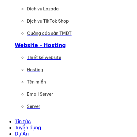
Dịch vụ Lazada
Dịch vụ TikTok Shop
Quảng cáo sàn TMĐT
Website - Hosting
Thiết kế website
Hosting
Tên miền
Email Server
Server
Tin tức
Tuyển dụng
Dự Án