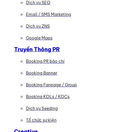
Dịch vụ SEO
Email / SMS Marketing
Dịch vụ ZNS
Google Maps
Truyền Thông PR
Booking PR báo chí
Booking Banner
Booking Fanpage / Group
Booking KOLs / KOCs
Dịch vụ Seeding
Tổ chức sự kiện
Creative