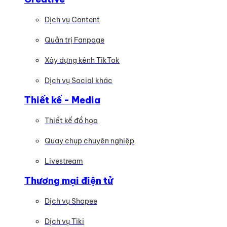
Dịch vụ Content
Quản trị Fanpage
Xây dựng kênh TikTok
Dịch vụ Social khác
Thiết kế - Media
Thiết kế đồ họa
Quay chụp chuyên nghiệp
Livestream
Thương mại điện tử
Dịch vụ Shopee
Dịch vụ Tiki