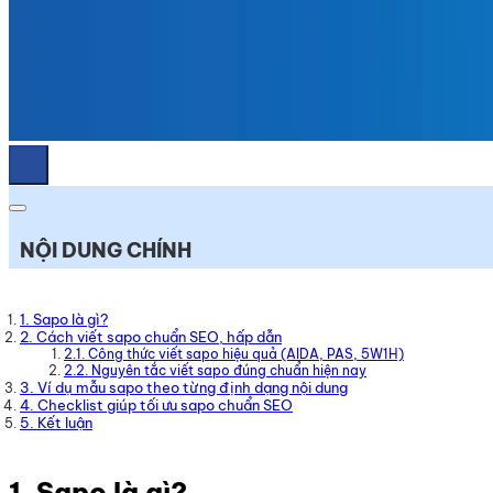
NỘI DUNG CHÍNH
1. Sapo là gì?
2. Cách viết sapo chuẩn SEO, hấp dẫn
2.1. Công thức viết sapo hiệu quả (AIDA, PAS, 5W1H)
2.2. Nguyên tắc viết sapo đúng chuẩn hiện nay
3. Ví dụ mẫu sapo theo từng định dạng nội dung
4. Checklist giúp tối ưu sapo chuẩn SEO
5. Kết luận
1. Sapo là gì?