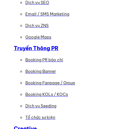
Dịch vụ SEO
Email / SMS Marketing
Dịch vụ ZNS
Google Maps
Truyền Thông PR
Booking PR báo chí
Booking Banner
Booking Fanpage / Group
Booking KOLs / KOCs
Dịch vụ Seeding
Tổ chức sự kiện
Creative