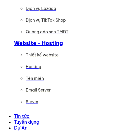
Dịch vụ Lazada
Dịch vụ TikTok Shop
Quảng cáo sàn TMĐT
Website - Hosting
Thiết kế website
Hosting
Tên miền
Email Server
Server
Tin tức
Tuyển dụng
Dự Án