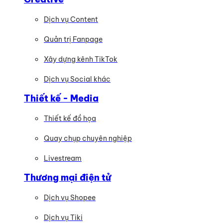
Dịch vụ Content
Quản trị Fanpage
Xây dựng kênh TikTok
Dịch vụ Social khác
Thiết kế - Media
Thiết kế đồ họa
Quay chụp chuyên nghiệp
Livestream
Thương mại điện tử
Dịch vụ Shopee
Dịch vụ Tiki