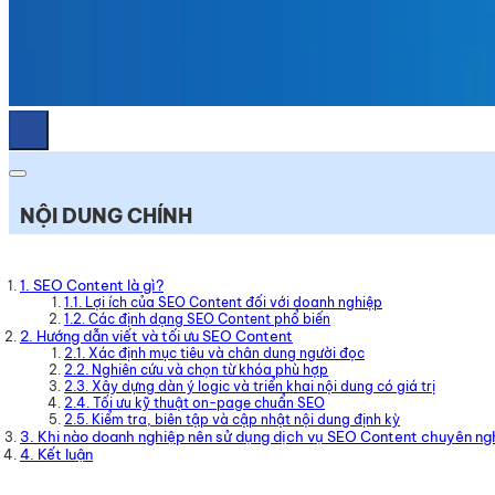
NỘI DUNG CHÍNH
1. SEO Content là gì?
1.1. Lợi ích của SEO Content đối với doanh nghiệp
1.2. Các định dạng SEO Content phổ biến
2. Hướng dẫn viết và tối ưu SEO Content
2.1. Xác định mục tiêu và chân dung người đọc
2.2. Nghiên cứu và chọn từ khóa phù hợp
2.3. Xây dựng dàn ý logic và triển khai nội dung có giá trị
2.4. Tối ưu kỹ thuật on-page chuẩn SEO
2.5. Kiểm tra, biên tập và cập nhật nội dung định kỳ
3. Khi nào doanh nghiệp nên sử dụng dịch vụ SEO Content chuyên ng
4. Kết luận