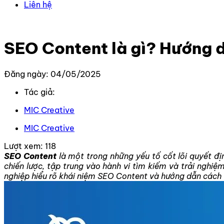
Liên hệ
Trang chủ
–
Kiến thức
–
Content
–
SEO Content là gì? H
SEO Content là gì? Hướng 
Đăng ngày: 04/05/2025
Tác giả:
MIC Creative
MIC Creative
Lượt xem:
118
SEO Content
là một trong những yếu tố cốt lõi quyết đị
chiến lược, tập trung vào hành vi tìm kiếm và trải nghiệ
nghiệp hiểu rõ khái niệm SEO Content và hướng dẫn cách 