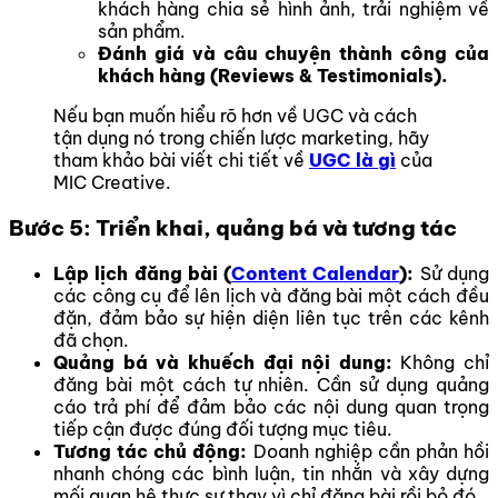
khách hàng chia sẻ hình ảnh, trải nghiệm về
sản phẩm.
Đánh giá và câu chuyện thành công của
khách hàng (Reviews & Testimonials).
Nếu bạn muốn hiểu rõ hơn về UGC và cách
tận dụng nó trong chiến lược marketing, hãy
tham khảo bài viết chi tiết về
UGC là gì
của
MIC Creative.
Bước 5: Triển khai, quảng bá và tương tác
Lập lịch đăng bài (
Content Calendar
):
Sử dụng
các công cụ để lên lịch và đăng bài một cách đều
đặn, đảm bảo sự hiện diện liên tục trên các kênh
đã chọn.
Quảng bá và khuếch đại nội dung:
Không chỉ
đăng bài một cách tự nhiên. Cần sử dụng quảng
cáo trả phí để đảm bảo các nội dung quan trọng
tiếp cận được đúng đối tượng mục tiêu.
Tương tác chủ động:
Doanh nghiệp cần phản hồi
nhanh chóng các bình luận, tin nhắn và xây dựng
mối quan hệ thực sự thay vì chỉ đăng bài rồi bỏ đó.