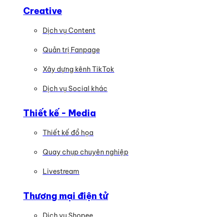
Creative
Dịch vụ Content
Quản trị Fanpage
Xây dựng kênh TikTok
Dịch vụ Social khác
Thiết kế - Media
Thiết kế đồ họa
Quay chụp chuyên nghiệp
Livestream
Thương mại điện tử
Dịch vụ Shopee