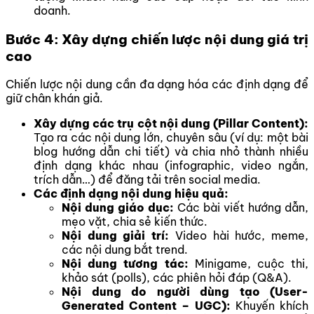
doanh.
Bước 4: Xây dựng chiến lược nội dung giá trị
cao
Chiến lược nội dung cần đa dạng hóa các định dạng để
giữ chân khán giả.
Xây dựng các trụ cột nội dung (Pillar Content):
Tạo ra các nội dung lớn, chuyên sâu (ví dụ: một bài
blog hướng dẫn chi tiết) và chia nhỏ thành nhiều
định dạng khác nhau (infographic, video ngắn,
trích dẫn…) để đăng tải trên social media.
Các định dạng nội dung hiệu quả:
Nội dung giáo dục:
Các bài viết hướng dẫn,
mẹo vặt, chia sẻ kiến thức.
Nội dung giải trí:
Video hài hước, meme,
các nội dung bắt trend.
Nội dung tương tác:
Minigame, cuộc thi,
khảo sát (polls), các phiên hỏi đáp (Q&A).
Nội dung do người dùng tạo (User-
Generated Content – UGC):
Khuyến khích