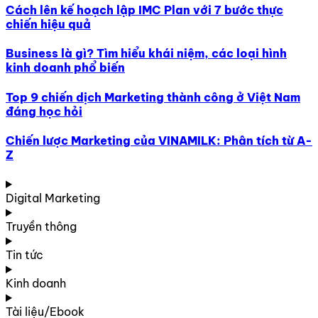
Cách lên kế hoạch lập IMC Plan với 7 bước thực
chiến hiệu quả
Business là gì? Tìm hiểu khái niệm, các loại hình
kinh doanh phổ biến
Top 9 chiến dịch Marketing thành công ở Việt Nam
đáng học hỏi
Chiến lược Marketing của VINAMILK: Phân tích từ A-
Z
Digital Marketing
Truyền thông
Tin tức
Kinh doanh
Tài liệu/Ebook