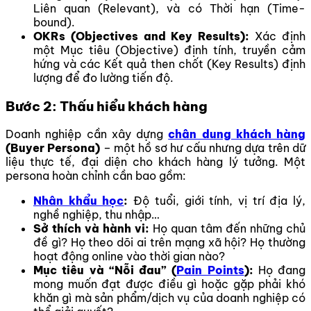
Liên quan (Relevant), và có Thời hạn (Time-
bound).
OKRs (Objectives and Key Results):
Xác định
một Mục tiêu (Objective) định tính, truyền cảm
hứng và các Kết quả then chốt (Key Results) định
lượng để đo lường tiến độ.
Bước 2: Thấu hiểu khách hàng
Doanh nghiệp cần xây dựng
chân dung khách hàng
(Buyer Persona)
– một hồ sơ hư cấu nhưng dựa trên dữ
liệu thực tế, đại diện cho khách hàng lý tưởng. Một
persona hoàn chỉnh cần bao gồm:
Nhân khẩu học
:
Độ tuổi, giới tính, vị trí địa lý,
nghề nghiệp, thu nhập…
Sở thích và hành vi:
Họ quan tâm đến những chủ
đề gì? Họ theo dõi ai trên mạng xã hội? Họ thường
hoạt động online vào thời gian nào?
Mục tiêu và “Nỗi đau” (
Pain Points
):
Họ đang
mong muốn đạt được điều gì hoặc gặp phải khó
khăn gì mà sản phẩm/dịch vụ của doanh nghiệp có