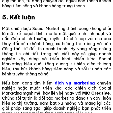
quy mô lớn, tự động chuyển đổi người học thành khách
hàng tiềm năng và khách hàng trung thành.
5. Kết luận
Một chiến lược Social Marketing thành công không phải
là một kế hoạch tĩnh, mà là một quá trình linh hoạt và
cần điều chỉnh thường xuyên để phù hợp với nhu cầu
thay đổi của khách hàng, xu hướng thị trường và các
động thái từ đối thủ cạnh tranh. Hy vọng rằng những
thông tin chi tiết trong bài viết này sẽ giúp doanh
nghiệp xây dựng và triển khai chiến lược Social
Marketing hiệu quả, tăng cường sự hiện diện thương
hiệu, thu hút khách hàng tiềm năng và tối ưu hóa các
kênh truyền thông xã hội.
Nếu bạn đang tìm kiếm
dịch vụ marketing
chuyên
nghiệp hoặc muốn triển khai các chiến dịch Social
Marketing mạnh mẽ, hãy liên hệ ngay với
MIC Creative
.
Chúng tôi tự tin là đối tác marketing đáng tin cậy, luôn
hiểu rõ thị trường, nắm bắt xu hướng và mang lại các
giải pháp sáng tạo, giúp doanh nghiệp bạn phát triển