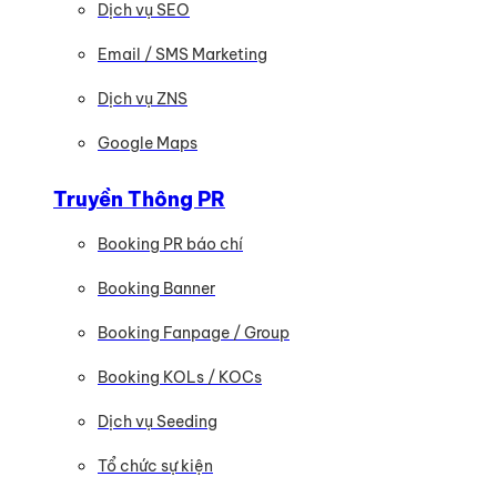
Dịch vụ SEO
Email / SMS Marketing
Dịch vụ ZNS
Google Maps
Truyền Thông PR
Booking PR báo chí
Booking Banner
Booking Fanpage / Group
Booking KOLs / KOCs
Dịch vụ Seeding
Tổ chức sự kiện