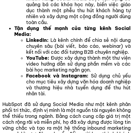
quảng bá các khóa học này, biến việc giáo
dục thành một phễu thu hút khách hàng tự
nhiên và xây dựng một cộng đồng người dùng
toàn cầu.
Tận dụng thế mạnh của từng kênh Social
Media:
LinkedIn:
Là kênh chính để chia sẻ nội dung
chuyên sâu (bài viết, báo cáo, webinar) và
kết nối với các đối tượng B2B chuyên nghiệp.
YouTube:
Được xây dựng thành một thư viện
video hướng dẫn sử dụng phần mềm và các
bài học marketing ngắn gọn.
Facebook và Instagram:
Sử dụng chủ yếu
cho mục tiêu xây dựng văn hóa doanh nghiệp
và thương hiệu nhà tuyển dụng để thu hút
nhân tài.
HubSpot đã sử dụng Social Media như một kênh phân
phối tri thức, định vị mình là một nguồn tài nguyên không
thể thiếu trong ngành. Bằng cách cung cấp giá trị một
cách rộng rãi và miễn phí, họ đã xây dựng được lòng tin
vững chắc và tạo ra một hệ thống inbound marketing