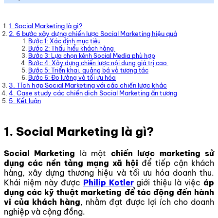
1. Social Marketing là gì?
2. 6 bước xây dựng chiến lược Social Marketing hiệu quả
Bước 1: Xác định mục tiêu
Bước 2: Thấu hiểu khách hàng
Bước 3: Lựa chọn kênh Social Media phù hợp
Bước 4: Xây dựng chiến lược nội dung giá trị cao
Bước 5: Triển khai, quảng bá và tương tác
Bước 6: Đo lường và tối ưu hóa
3. Tích hợp Social Marketing với các chiến lược khác
4. Case study các chiến dịch Social Marketing ấn tượng
5. Kết luận
1. Social Marketing là gì?
Social Marketing
là một
chiến lược marketing sử
dụng các nền tảng mạng xã hội
để tiếp cận khách
hàng, xây dựng thương hiệu và tối ưu hóa doanh thu.
Khái niệm này được
Philip Kotler
giới thiệu là việc
áp
dụng các kỹ thuật marketing để tác động đến hành
vi của khách hàng
, nhằm đạt được lợi ích cho doanh
nghiệp và cộng đồng.