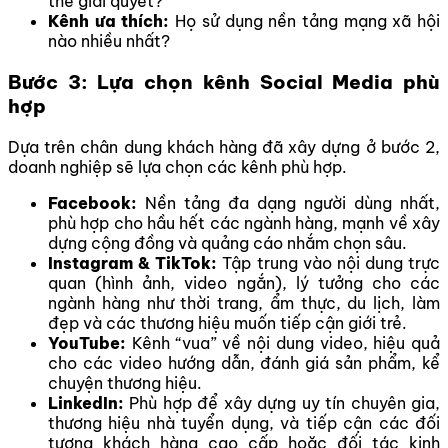
thể giải quyết?
Kênh ưa thích:
Họ sử dụng nền tảng mạng xã hội
nào nhiều nhất?
Bước 3: Lựa chọn kênh Social Media phù
hợp
Dựa trên chân dung khách hàng đã xây dựng ở bước 2,
doanh nghiệp sẽ lựa chọn các kênh phù hợp.
Facebook:
Nền tảng đa dạng người dùng nhất,
phù hợp cho hầu hết các ngành hàng, mạnh về xây
dựng cộng đồng và quảng cáo nhắm chọn sâu.
Instagram & TikTok:
Tập trung vào nội dung trực
quan (hình ảnh, video ngắn), lý tưởng cho các
ngành hàng như thời trang, ẩm thực, du lịch, làm
đẹp và các thương hiệu muốn tiếp cận giới trẻ.
YouTube:
Kênh “vua” về nội dung video, hiệu quả
cho các video hướng dẫn, đánh giá sản phẩm, kể
chuyện thương hiệu.
LinkedIn:
Phù hợp để xây dựng uy tín chuyên gia,
thương hiệu nhà tuyển dụng, và tiếp cận các đối
tượng khách hàng cao cấp hoặc đối tác kinh