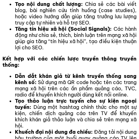
Tạo nội dung chất lượng:
Chia sẻ các bài viết
blog, bài nghiên cứu tình huống (case studies),
hoặc video hướng dẫn giúp tăng trưởng lưu lượng
truy cập tự nhiên và hỗ trợ SEO.
Tăng tín hiệu xã hội (Social Signals):
Các hành
động như chia sẻ, thích, bình luận trên mạng xã hội
giúp gia tăng “tín hiệu xã hội”, tạo điều kiện thuận
lợi cho SEO.
Kết hợp với các chiến lược truyền thông truyền
thống:
Dẫn dắt khán giả từ kênh truyền thống sang
kênh số:
Sử dụng mã QR code hoặc tên các trang
mạng xã hội trên các ấn phẩm quảng cáo, TVC,
radio để khuyến khích người dùng kết nối online.
Tạo thảo luận trực tuyến cho sự kiện ngoại
tuyến:
Dùng một hashtag chính thức cho một sự
kiện, chiến dịch quảng cáo trên TV để khuyến
khích khán giả thảo luận và chia sẻ trên mạng xã
hội.
Khuếch đại nội dung đa chiều:
Đăng tải nội dung
hậu trường của một buổi quay quảng cáo TV lên