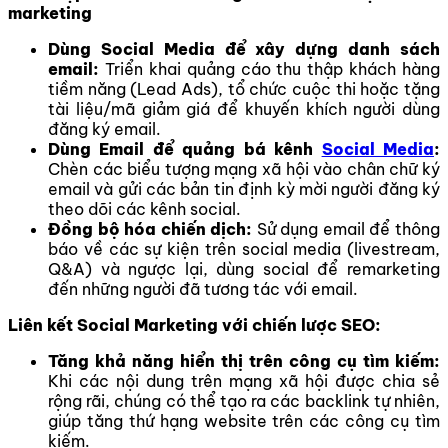
marketing
Dùng Social Media để xây dựng danh sách
email:
Triển khai quảng cáo thu thập khách hàng
tiềm năng (Lead Ads), tổ chức cuộc thi hoặc tặng
tài liệu/mã giảm giá để khuyến khích người dùng
đăng ký email.
Dùng Email để quảng bá kênh
Social Media
:
Chèn các biểu tượng mạng xã hội vào chân chữ ký
email và gửi các bản tin định kỳ mời người đăng ký
theo dõi các kênh social.
Đồng bộ hóa chiến dịch:
Sử dụng email để thông
báo về các sự kiện trên social media (livestream,
Q&A) và ngược lại, dùng social để remarketing
đến những người đã tương tác với email.
Liên kết Social Marketing với chiến lược SEO:
Tăng khả năng hiển thị trên công cụ tìm kiếm:
Khi các nội dung trên mạng xã hội được chia sẻ
rộng rãi, chúng có thể tạo ra các backlink tự nhiên,
giúp tăng thứ hạng website trên các công cụ tìm
kiếm.