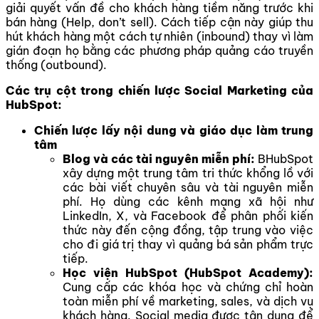
giải quyết vấn đề cho khách hàng tiềm năng trước khi
bán hàng (Help, don’t sell). Cách tiếp cận này giúp thu
hút khách hàng một cách tự nhiên (inbound) thay vì làm
gián đoạn họ bằng các phương pháp quảng cáo truyền
thống (outbound).
Các trụ cột trong chiến lược Social Marketing của
HubSpot:
Chiến lược lấy nội dung và giáo dục làm trung
tâm
Blog và các tài nguyên miễn phí:
BHubSpot
xây dựng một trung tâm tri thức khổng lồ với
các bài viết chuyên sâu và tài nguyên miễn
phí. Họ dùng các kênh mạng xã hội như
LinkedIn, X, và Facebook để phân phối kiến
thức này đến cộng đồng, tập trung vào việc
cho đi giá trị thay vì quảng bá sản phẩm trực
tiếp.
Học viện HubSpot (HubSpot Academy):
Cung cấp các khóa học và chứng chỉ hoàn
toàn miễn phí về marketing, sales, và dịch vụ
khách hàng. Social media được tận dụng để