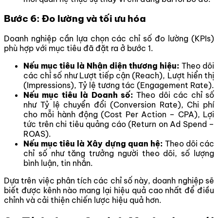
Bước 6: Đo lường và tối ưu hóa
Doanh nghiệp cần lựa chọn các chỉ số đo lường (KPIs)
phù hợp với mục tiêu đã đặt ra ở bước 1.
Nếu mục tiêu là Nhận diện thương hiệu:
Theo dõi
các chỉ số như Lượt tiếp cận (Reach), Lượt hiển thị
(Impressions), Tỷ lệ tương tác (Engagement Rate).
Nếu mục tiêu là Doanh số:
Theo dõi các chỉ số
như Tỷ lệ chuyển đổi (Conversion Rate), Chi phí
cho mỗi hành động (Cost Per Action – CPA), Lợi
tức trên chi tiêu quảng cáo (Return on Ad Spend –
ROAS).
Nếu mục tiêu là Xây dựng quan hệ:
Theo dõi các
chỉ số như tăng trưởng người theo dõi, số lượng
bình luận, tin nhắn.
Dựa trên việc phân tích các chỉ số này, doanh nghiệp sẽ
biết được kênh nào mang lại hiệu quả cao nhất để điều
chỉnh và cải thiện chiến lược hiệu quả hơn.