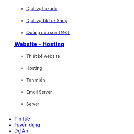
Dịch vụ Lazada
Dịch vụ TikTok Shop
Quảng cáo sàn TMĐT
Website - Hosting
Thiết kế website
Hosting
Tên miền
Email Server
Server
Tin tức
Tuyển dụng
Dự Án