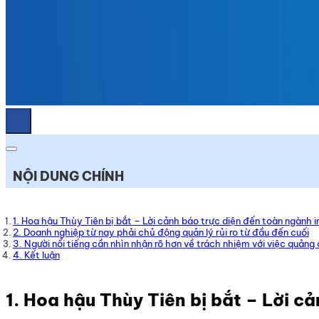
NỘI DUNG CHÍNH
1. Hoa hậu Thùy Tiên bị bắt – Lời cảnh báo trực diện đến toàn ngành 
2. Doanh nghiệp từ nay phải chủ động quản lý rủi ro từ đầu đến cuối
3. Người nổi tiếng cần nhìn nhận rõ hơn về trách nhiệm với việc quản
4. Kết luận
1. Hoa hậu Thùy Tiên bị bắt – Lời c