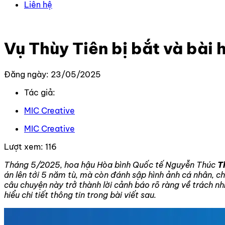
Liên hệ
Trang chủ
–
Tin Tức Mới Nhất
–
Vụ Thùy Tiên bị bắt và bài
Vụ Thùy Tiên bị bắt và bài 
Đăng ngày: 23/05/2025
Tác giả:
MIC Creative
MIC Creative
Lượt xem:
116
Tháng 5/2025, hoa hậu Hòa bình Quốc tế Nguyễn Thúc
T
án lên tới 5 năm tù, mà còn đánh sập hình ảnh cá nhân, c
câu chuyện này trở thành lời cảnh báo rõ ràng về trách n
hiểu chi tiết thông tin trong bài viết sau.