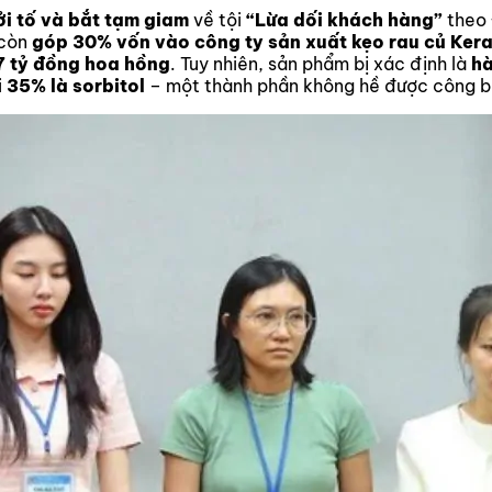
ởi tố và bắt tạm giam
về tội
“Lừa dối khách hàng”
theo 
 còn
góp 30% vốn vào công ty sản xuất kẹo rau củ Ker
7 tỷ đồng hoa hồng
. Tuy nhiên, sản phẩm bị xác định là
hà
i
35% là sorbitol
– một thành phần không hề được công bố