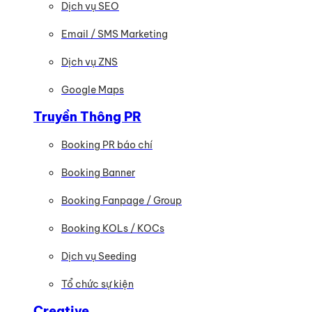
Dịch vụ SEO
Email / SMS Marketing
Dịch vụ ZNS
Google Maps
Truyền Thông PR
Booking PR báo chí
Booking Banner
Booking Fanpage / Group
Booking KOLs / KOCs
Dịch vụ Seeding
Tổ chức sự kiện
Creative