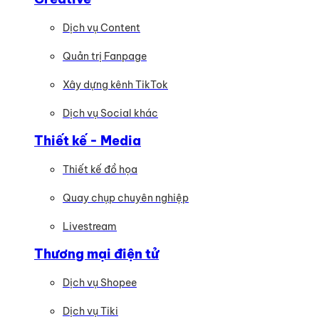
Dịch vụ Content
Quản trị Fanpage
Xây dựng kênh TikTok
Dịch vụ Social khác
Thiết kế - Media
Thiết kế đồ họa
Quay chụp chuyên nghiệp
Livestream
Thương mại điện tử
Dịch vụ Shopee
Dịch vụ Tiki