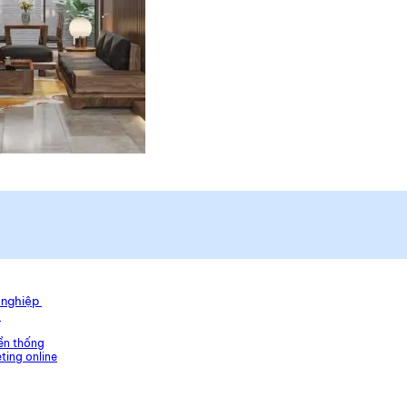
h nghiệp
u
ền thống
ting online