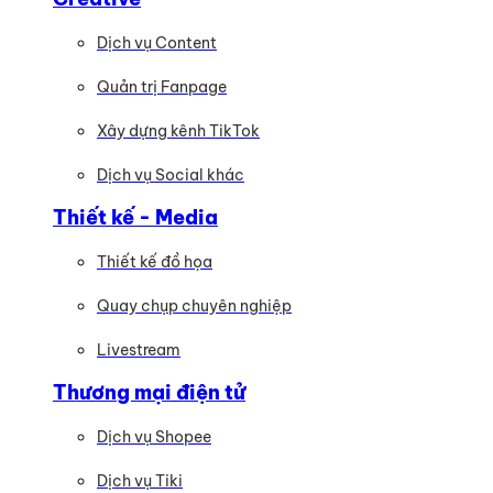
Dịch vụ Content
Quản trị Fanpage
Xây dựng kênh TikTok
Dịch vụ Social khác
Thiết kế - Media
Thiết kế đồ họa
Quay chụp chuyên nghiệp
Livestream
Thương mại điện tử
Dịch vụ Shopee
Dịch vụ Tiki