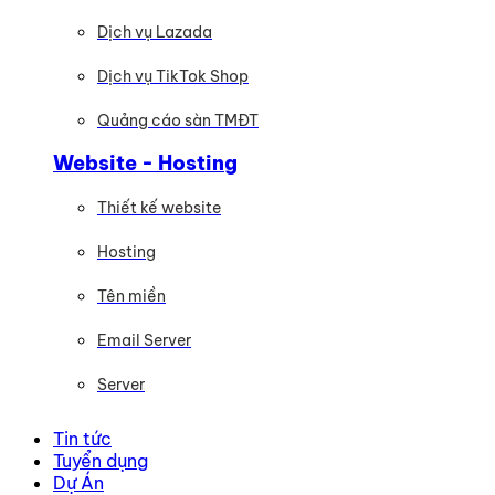
Dịch vụ Lazada
Dịch vụ TikTok Shop
Quảng cáo sàn TMĐT
Website - Hosting
Thiết kế website
Hosting
Tên miền
Email Server
Server
Tin tức
Tuyển dụng
Dự Án