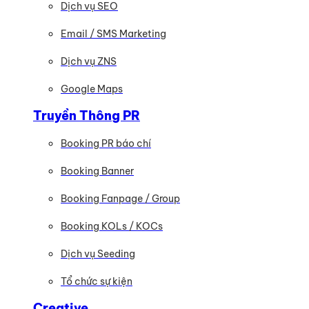
Dịch vụ SEO
Email / SMS Marketing
Dịch vụ ZNS
Google Maps
Truyền Thông PR
Booking PR báo chí
Booking Banner
Booking Fanpage / Group
Booking KOLs / KOCs
Dịch vụ Seeding
Tổ chức sự kiện
Creative