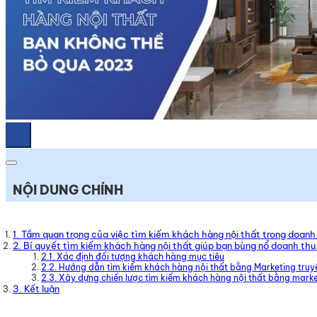
NỘI DUNG CHÍNH
1. Tầm quan trọng của việc tìm kiếm khách hàng nội thất trong doan
2. Bí quyết tìm kiếm khách hàng nội thất giúp bạn bùng nổ doanh th
2.1. Xác định đối tượng khách hàng mục tiêu
2.2. Hướng dẫn tìm kiếm khách hàng nội thất bằng Marketing truy
2.3. Xây dựng chiến lược tìm kiếm khách hàng nội thất bằng marke
3. Kết luận