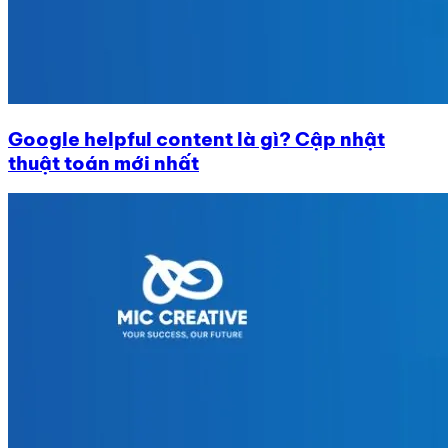
Google helpful content là gì? Cập nhật
thuật toán mới nhất