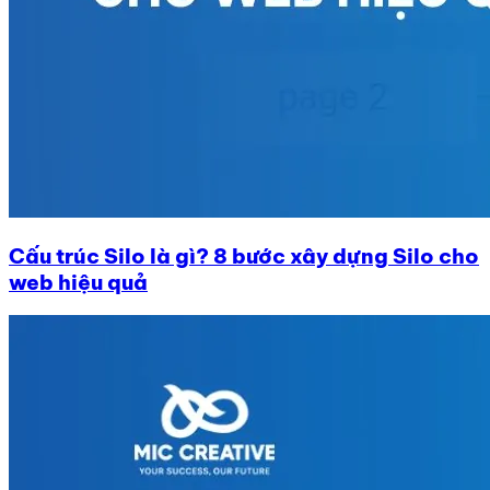
Cấu trúc Silo là gì? 8 bước xây dựng Silo cho
web hiệu quả