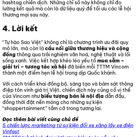
hashtag chiến dịch. Những chỉ số này không chỉ đo
lường kết quả mà còn là dữ liệu quý để tối ưu các lễ hội
thương mại sau này.
4. Lời kết
“Tự hào Sao Việt” không chỉ là chương trình ưu đãi quy
mô lớn, mà còn là
cầu nối giữa thương hiệu và cộng
đồng
thông qua trải nghiệm văn hoá, nghệ thuật và lối
sống xanh. Việc kết hợp khéo léo yếu tố
mua sắm –
giải trí – tương tác xã hội
đã biến mỗi TTTM Vincom
thành một điểm hẹn lễ hội trong dịp Quốc khánh.
Với cách triển khai đồng bộ, sáng tạo và bám sát thông
điệp tôn vinh giá trị Việt, chiến dịch này củng cố vị thế
của Vincom như
biểu tượng bán lẻ nội địa
dẫn đầu,
đồng thời đặt nền móng cho những sự kiện
“shoppertainment” tầm cỡ trong tương lai.
Đọc thêm bài viết cùng chủ đề
5 chiến lược marketing từ sự kiện đổi xe xăng lấy xe điện
Vinfast