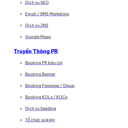
Dịch vụ SEO
Email / SMS Marketing
Dịch vụ ZNS
Google Maps
Truyền Thông PR
Booking PR báo chí
Booking Banner
Booking Fanpage / Group
Booking KOLs / KOCs
Dịch vụ Seeding
Tổ chức sự kiện