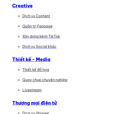
Creative
Dịch vụ Content
Quản trị Fanpage
Xây dựng kênh TikTok
Dịch vụ Social khác
Thiết kế - Media
Thiết kế đồ họa
Quay chụp chuyên nghiệp
Livestream
Thương mại điện tử
Dịch vụ Shopee