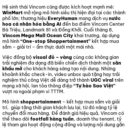
Hệ sinh thái Vincom cũng được kích hoạt mạnh mẽ:
WinMart
mở rộng mô hình siêu thị hiện đại tại các thành
phố lớn; thương hiệu
EveryHuman
mang dịch vụ
nước
hoa cá nhân hóa bằng AI
đến ba điểm Vincom Center
Bà Triệu, Landmark 81 và Đồng Khởi. Cuối tháng 8,
Vincom Mega Mall Ocean City
khai trương, áp dụng
mô hình
“One-stop Shoppertainment”
kết hợp mua
sắm – giải trí – ẩm thực dưới một mái nhà.
Việc đồng bộ
visual đỏ – vàng
cùng các không gian
trải nghiệm đa dạng đã biến chiến dịch thành một
sân
khấu mở
cho khách hàng sáng tạo nội dung. Những
khoảnh khắc check-in, video unbox quà tặng hay trải
nghiệm thủ công Việt dễ dàng trở thành
UGC viral
trên
mạng xã hội, lan tỏa thông điệp
“Tự hào Sao Việt”
vượt ra ngoài phạm vi TTTM.
Mô hình
shoppertainment
– kết hợp mua sắm và giải
trí, giúp tăng thời gian khách lưu lại, từ đó nâng tỷ lệ
chuyển đổi mua hàng. Để đánh giá hiệu quả, Vincom có
thể theo dõi
footfall hàng tuần
, doanh thu tenant, tỷ
lệ tham gia hoạt động cộng đồng và lượng nội dung gắn