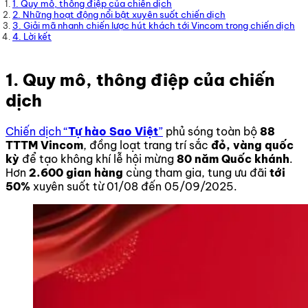
1. Quy mô, thông điệp của chiến dịch
2. Những hoạt động nổi bật xuyên suốt chiến dịch
3. Giải mã nhanh chiến lược hút khách tới Vincom trong chiến dịch
4. Lời kết
1. Quy mô, thông điệp của chiến
dịch
Chiến dịch “
Tự hào Sao Việt
”
phủ sóng toàn bộ
88
TTTM Vincom
, đồng loạt trang trí sắc
đỏ, vàng quốc
kỳ
để tạo không khí lễ hội mừng
80 năm Quốc khánh
.
Hơn
2.600 gian hàng
cùng tham gia, tung ưu đãi
tới
50%
xuyên suốt từ 01/08 đến 05/09/2025.