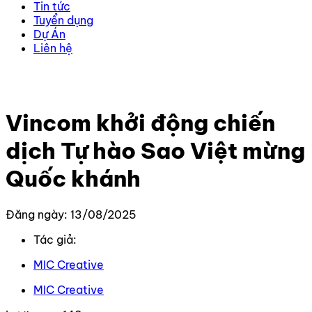
Tin tức
Tuyển dụng
Dự Án
Liên hệ
Trang chủ
–
Tin Tức Mới Nhất
–
Vincom khởi động chiến
dịch Tự hào Sao Việt mừng Quốc khánh
Vincom khởi động chiến
dịch Tự hào Sao Việt mừng
Quốc khánh
Đăng ngày: 13/08/2025
Tác giả:
MIC Creative
MIC Creative