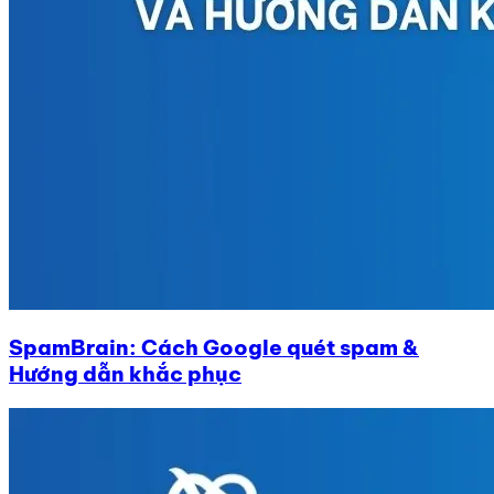
SpamBrain: Cách Google quét spam &
Hướng dẫn khắc phục