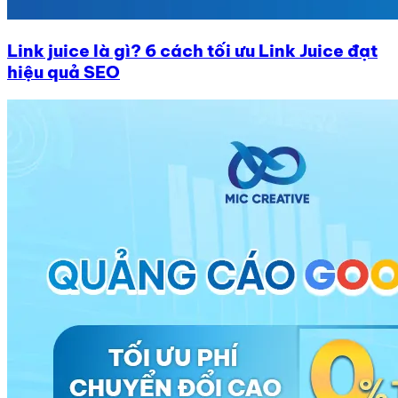
Link juice là gì? 6 cách tối ưu Link Juice đạt
hiệu quả SEO