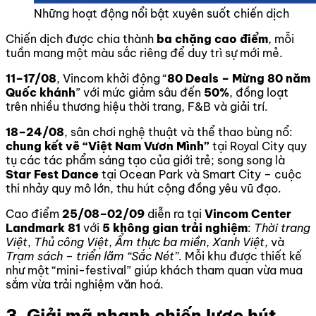
Những hoạt động nổi bật xuyên suốt chiến dịch
Chiến dịch được chia thành
ba chặng cao điểm
, mỗi
tuần mang một màu sắc riêng để duy trì sự mới mẻ.
11–17/08
, Vincom khởi động “
80 Deals – Mừng 80 năm
Quốc khánh
” với mức giảm sâu đến
50%
, đồng loạt
trên nhiều thương hiệu thời trang, F&B và giải trí.
18–24/08
, sân chơi nghệ thuật và thể thao bùng nổ:
chung kết vẽ “Việt Nam Vươn Mình”
tại Royal City quy
tụ các tác phẩm sáng tạo của giới trẻ; song song là
Star Fest Dance
tại Ocean Park và Smart City – cuộc
thi nhảy quy mô lớn, thu hút cộng đồng yêu vũ đạo.
Cao điểm
25/08–02/09
diễn ra tại
Vincom Center
Landmark 81
với
5 không gian trải nghiệm
:
Thời trang
Việt
,
Thủ công Việt
,
Ẩm thực ba miền
,
Xanh Việt
, và
Trạm sách – triển lãm “Sắc Nét”
. Mỗi khu được thiết kế
như một “mini-festival” giúp khách tham quan vừa mua
sắm vừa trải nghiệm văn hoá.
3. Giải mã nhanh chiến lược hút