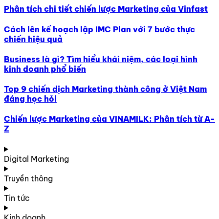
Phân tích chi tiết chiến lược Marketing của Vinfast
Cách lên kế hoạch lập IMC Plan với 7 bước thực
chiến hiệu quả
Business là gì? Tìm hiểu khái niệm, các loại hình
kinh doanh phổ biến
Top 9 chiến dịch Marketing thành công ở Việt Nam
đáng học hỏi
Chiến lược Marketing của VINAMILK: Phân tích từ A-
Z
Digital Marketing
Truyền thông
Tin tức
Kinh doanh