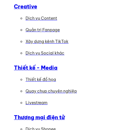
Creative
Dịch vụ Content
Quản trị Fanpage
Xây dựng kênh TikTok
Dịch vụ Social khác
Thiết kế - Media
Thiết kế đồ họa
Quay chụp chuyên nghiệp
Livestream
Thương mại điện tử
Dịch vụ Shopee