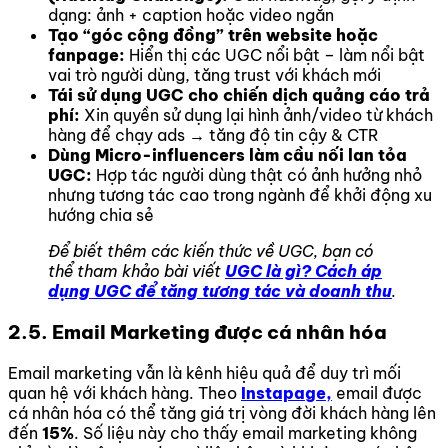
dạng: ảnh + caption hoặc video ngắn
Tạo “góc cộng đồng” trên website hoặc
fanpage:
Hiển thị các UGC nổi bật – làm nổi bật
vai trò người dùng, tăng trust với khách mới
Tái sử dụng UGC cho chiến dịch quảng cáo trả
phí:
Xin quyền sử dụng lại hình ảnh/video từ khách
hàng để chạy ads → tăng độ tin cậy & CTR
Dùng Micro-influencers làm cầu nối lan tỏa
UGC:
Hợp tác người dùng thật có ảnh hưởng nhỏ
nhưng tương tác cao trong ngành để khởi động xu
hướng chia sẻ
Để biết thêm các kiến thức về UGC, bạn có
thể tham khảo bài viết
UGC là gì? Cách áp
dụng UGC để tăng tương tác và doanh thu
.
2.5. Email Marketing được cá nhân hóa
Email marketing vẫn là kênh hiệu quả để duy trì mối
quan hệ với khách hàng. Theo
Instapage,
email được
cá nhân hóa có thể tăng giá trị vòng đời khách hàng lên
đến
15%
. Số liệu này cho thấy email marketing không