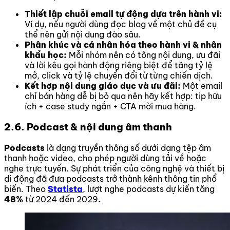
Thiết lập chuỗi email tự động dựa trên hành vi:
Ví dụ, nếu người dùng đọc blog về một chủ đề cụ
thể nên gửi nội dung đào sâu.
Phân khúc và cá nhân hóa theo hành vi & nhân
khẩu học:
Mỗi nhóm nên có tông nội dung, ưu đãi
và lời kêu gọi hành động riêng biệt để tăng tỷ lệ
mở, click và tỷ lệ chuyển đổi từ từng chiến dịch.
Kết hợp nội dung giáo dục và ưu đãi:
Một email
chỉ bán hàng dễ bị bỏ qua nên hãy kết hợp: tip hữu
ích + case study ngắn + CTA mời mua hàng.
2.6. Podcast & nội dung âm thanh
Podcasts
là dạng truyền thông số dưới dạng tệp âm
thanh hoặc video, cho phép người dùng tải về hoặc
nghe trực tuyến. Sự phát triển của công nghệ và thiết bị
di động đã đưa podcasts trở thành kênh thông tin phổ
biến. Theo
Statista
, lượt nghe podcasts dự kiến tăng
48%
từ 2024 đến 2029
.