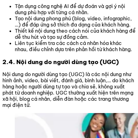
Tận dụng công nghệ AI để dự đoán và gợi ý nội
dung phù hợp với từng cá nhân.
Tạo nội dung phong phú (blog, video, infographic,
…) để đáp ứng sở thích đa dạng của khách hàng.
Thiết kế nội dung theo cách nói của khách hàng để
dễ thu hút và tạo sự đồng cảm.
Liên tục kiểm tra các cách cá nhân hóa khác
nhau, điều chỉnh dựa trên phản hồi từ khách hàng.
2.4. Nội dung do người dùng tạo (UGC)
Nội dung do người dùng tạo (UGC) là các nội dung như
hình ảnh, video, bài viết, đánh giá, bình luận,… do khách
hàng hoặc người dùng tự tạo và chia sẻ, không xuất
phát từ doanh nghiệp. UGC thường xuất hiện trên mạng
xã hội, blog cá nhân, diễn đàn hoặc các trang thương
mại điện tử.