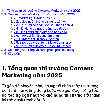
1. Tổng quan thị trường Content Marketing năm 2025
2. Các xu hướng nội dung nổi bật trong năm 2025
2.1. Marketing Automation & AI
2.2. Video ngắn thống trị mạng xã hội
2.3. Nội dung cá nhân hóa sâu theo hành vi
2.4. Nội dung do người dùng tạo (UGC)
2.5. Email Marketing được cá nhân hóa
2.6. Podcast & nội dung âm thanh
2.7. Content tối ưu cho AI Search
2.8. Shoppable Content & Live Commerce
2.9. Nội dung từ Micro & Nano-influencers
3. Xu hướng nền tảng và kênh phân phối nội dung
4. Kết luận
1. Tổng quan thị trường Content
Marketing năm 2025
Từ góc độ chuyên môn, chúng tôi nhận thấy thị trường
content marketing đang bước vào giai đoạn tăng tốc,
nơi
tốc độ cập nhật
và
khả năng thích ứng
trở thành
lợi thế cạnh tranh cốt lõi.