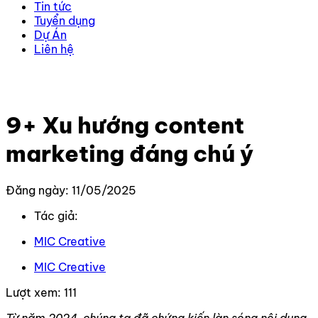
Tin tức
Tuyển dụng
Dự Án
Liên hệ
Trang chủ
–
Kiến thức
–
Content
–
9+ Xu hướng content
marketing đáng chú ý
9+ Xu hướng content
marketing đáng chú ý
Đăng ngày: 11/05/2025
Tác giả:
MIC Creative
MIC Creative
Lượt xem:
111
Từ năm 2024, chúng ta đã chứng kiến làn sóng nội dung