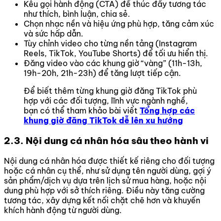
Kêu gọi hành động (CTA) để thúc đẩy tương tác
như thích, bình luận, chia sẻ.
Chọn nhạc nền và hiệu ứng phù hợp, tăng cảm xúc
và sức hấp dẫn.
Tùy chỉnh video cho từng nền tảng (Instagram
Reels, TikTok, YouTube Shorts) để tối ưu hiển thị.
Đăng video vào các khung giờ “vàng” (11h-13h,
19h-20h, 21h-23h) để tăng lượt tiếp cận.
Để biết thêm từng khung giờ đăng TikTok phù
hợp với các đối tượng, lĩnh vực ngành nghề,
bạn có thể tham khảo bài viết
Tổng hợp các
khung giờ đăng TikTok dễ lên xu hướng
2.3. Nội dung cá nhân hóa sâu theo hành vi
Nội dung cá nhân hóa được thiết kế riêng cho đối tượng
hoặc cá nhân cụ thể, như sử dụng tên người dùng, gợi ý
sản phẩm/dịch vụ dựa trên lịch sử mua hàng, hoặc nội
dung phù hợp với sở thích riêng. Điều này tăng cường
tương tác, xây dựng kết nối chặt chẽ hơn và khuyến
khích hành động từ người dùng.