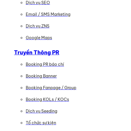
Dịch vụ SEO
Email / SMS Marketing
Dịch vụ ZNS
Google Maps
Truyền Thông PR
Booking PR báo chí
Booking Banner
Booking Fanpage / Group
Booking KOLs / KOCs
Dịch vụ Seeding
Tổ chức sự kiện