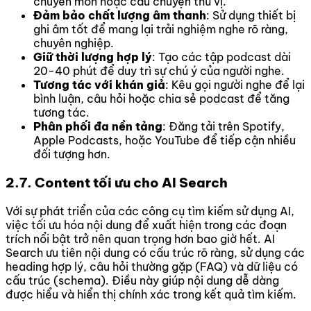
chuyên môn hoặc câu chuyện thú vị.
Đảm bảo chất lượng âm thanh
: Sử dụng thiết bị
ghi âm tốt để mang lại trải nghiệm nghe rõ ràng,
chuyên nghiệp.
Giữ thời lượng hợp lý
: Tạo các tập podcast dài
20-40 phút để duy trì sự chú ý của người nghe.
Tương tác với khán giả
: Kêu gọi người nghe để lại
bình luận, câu hỏi hoặc chia sẻ podcast để tăng
tương tác.
Phân phối đa nền tảng
: Đăng tải trên Spotify,
Apple Podcasts, hoặc YouTube để tiếp cận nhiều
đối tượng hơn.
2.7. Content tối ưu cho AI Search
Với sự phát triển của các công cụ tìm kiếm sử dụng AI,
việc tối ưu hóa nội dung để xuất hiện trong các đoạn
trích nổi bật trở nên quan trọng hơn bao giờ hết. AI
Search ưu tiên nội dung có cấu trúc rõ ràng, sử dụng các
heading hợp lý, câu hỏi thường gặp (FAQ) và dữ liệu có
cấu trúc (schema). Điều này giúp nội dung dễ dàng
được hiểu và hiển thị chính xác trong kết quả tìm kiếm.