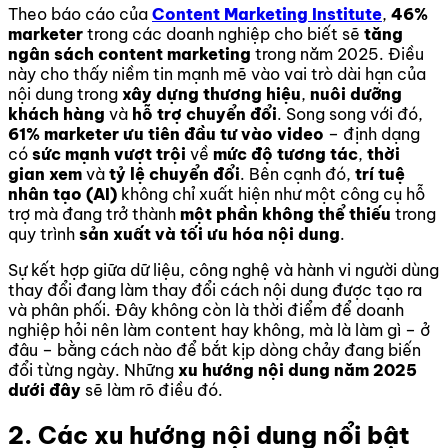
Theo báo cáo của
Content Marketing Institute
,
46%
marketer
trong các doanh nghiệp cho biết sẽ
tăng
ngân sách content marketing
trong năm 2025. Điều
này cho thấy niềm tin mạnh mẽ vào vai trò dài hạn của
nội dung trong
xây dựng thương hiệu
,
nuôi dưỡng
khách hàng
và
hỗ trợ chuyển đổi
. Song song với đó,
61% marketer ưu tiên đầu tư vào video
– định dạng
có
sức mạnh vượt trội
về
mức độ tương tác
,
thời
gian xem
và
tỷ lệ chuyển đổi
. Bên cạnh đó,
trí tuệ
nhân tạo (AI)
không chỉ xuất hiện như một công cụ hỗ
trợ mà đang trở thành
một phần không thể thiếu
trong
quy trình
sản xuất và tối ưu hóa nội dung
.
Sự kết hợp giữa dữ liệu, công nghệ và hành vi người dùng
thay đổi đang làm thay đổi cách nội dung được tạo ra
và phân phối. Đây không còn là thời điểm để doanh
nghiệp hỏi nên làm content hay không, mà là làm gì – ở
đâu – bằng cách nào để bắt kịp dòng chảy đang biến
đổi từng ngày. Những
xu hướng nội dung năm 2025
dưới đây
sẽ làm rõ điều đó.
2. Các xu hướng nội dung nổi bật