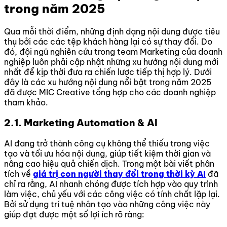
trong năm 2025
Qua mỗi thời điểm, những định dạng nội dung được tiêu
thụ bởi các các tệp khách hàng lại có sự thay đổi. Do
đó, đội ngũ nghiên cứu trong team Marketing của doanh
nghiệp luôn phải cập nhật những xu hướng nội dung mới
nhất để kịp thời đưa ra chiến lược tiếp thị hợp lý. Dưới
đây là các xu hướng nội dung nổi bật trong năm 2025
đã được MIC Creative tổng hợp cho các doanh nghiệp
tham khảo.
2.1. Marketing Automation & AI
AI đang trở thành công cụ không thể thiếu trong việc
tạo và tối ưu hóa nội dung, giúp tiết kiệm thời gian và
nâng cao hiệu quả chiến dịch. Trong một bài viết phân
tích về
giá trị con người thay đổi trong thời kỳ AI
đã
chỉ ra rằng, AI nhanh chóng được tích hợp vào quy trình
làm việc, chủ yếu với các công việc có tính chất lặp lại.
Bởi sử dụng trí tuệ nhân tạo vào những công việc này
giúp đạt được một số lợi ích rõ ràng: