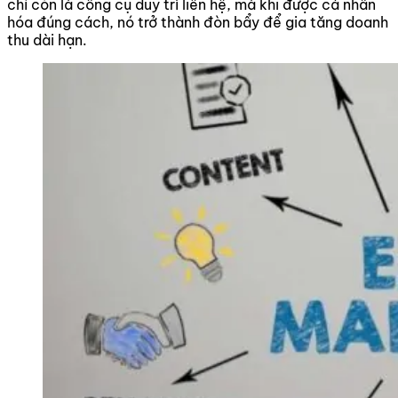
chỉ còn là công cụ duy trì liên hệ, mà khi được cá nhân
hóa đúng cách, nó trở thành đòn bẩy để gia tăng doanh
thu dài hạn.