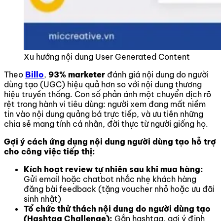
Xu hướng nội dung User Generated Content
Theo
Billo
,
93% marketer
đánh giá nội dung do người
dùng tạo (UGC) hiệu quả hơn so với nội dung thương
hiệu truyền thống. Con số phản ánh một chuyển dịch rõ
rệt trong hành vi tiêu dùng: người xem đang mất niềm
tin vào nội dung quảng bá trực tiếp, và ưu tiên những
chia sẻ mang tính cá nhân, đời thực từ người giống họ.
Gợi ý cách ứng dụng nội dung người dùng tạo hỗ trợ
cho công việc tiếp thị:
Kích hoạt review tự nhiên sau khi mua hàng:
Gửi email hoặc chatbot nhắc nhẹ khách hàng
đăng bài feedback (tặng voucher nhỏ hoặc ưu đãi
sinh nhật)
Tổ chức thử thách nội dung do người dùng tạo
(Hashtag Challenge):
Gắn hashtag, gợi ý định