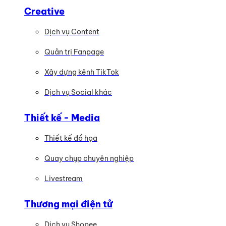
Creative
Dịch vụ Content
Quản trị Fanpage
Xây dựng kênh TikTok
Dịch vụ Social khác
Thiết kế - Media
Thiết kế đồ họa
Quay chụp chuyên nghiệp
Livestream
Thương mại điện tử
Dịch vụ Shopee