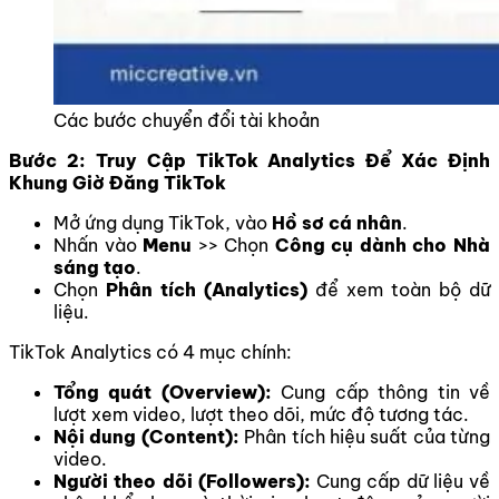
Các bước chuyển đổi tài khoản
Bước 2: Truy Cập TikTok Analytics Để Xác Định
Khung Giờ Đăng TikTok
Mở ứng dụng TikTok, vào
Hồ sơ cá nhân
.
Nhấn vào
Menu
>> Chọn
Công cụ dành cho Nhà
sáng tạo
.
Chọn
Phân tích (Analytics)
để xem toàn bộ dữ
liệu.
TikTok Analytics có 4 mục chính:
Tổng quát (Overview):
Cung cấp thông tin về
lượt xem video, lượt theo dõi, mức độ tương tác.
Nội dung (Content):
Phân tích hiệu suất của từng
video.
Người theo dõi (Followers):
Cung cấp dữ liệu về