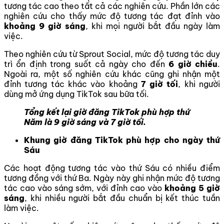
tương tác cao theo tất cả các nghiên cứu. Phần lớn các
nghiên cứu cho thấy mức độ tương tác đạt đỉnh vào
khoảng 9 giờ sáng
, khi mọi người bắt đầu ngày làm
việc.
Theo nghiên cứu từ Sprout Social, mức độ tương tác duy
trì ổn định trong suốt cả ngày cho đến
6 giờ chiều
.
Ngoài ra, một số nghiên cứu khác cũng ghi nhận một
đỉnh tương tác khác vào khoảng
7 giờ tối
, khi người
dùng mở ứng dụng TikTok sau bữa tối.
Tổng kết lại giờ đăng TikTok phù hợp thứ
Năm là 9 giờ sáng và 7 giờ tối.
Khung giờ đăng TikTok phù hợp cho ngày thứ
Sáu
Các hoạt động tương tác vào thứ Sáu có nhiều điểm
tương đồng với thứ Ba. Ngày này ghi nhận mức độ tương
tác cao vào sáng sớm, với đỉnh cao vào
khoảng 5 giờ
sáng
, khi nhiều người bắt đầu chuẩn bị kết thúc tuần
làm việc.