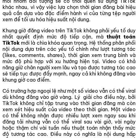
mỗi nhóm đối tượng sẽ có thói quen sử dụng TikTok
khác nhau, vì vậy việc lựa chọn thời gian đăng bài hiệu
quả cần dựa vào đặc điểm hành vi của từng tệp người
xem để tối ưu hóa hiệu suất nội dung.
Khung giờ đăng video trên TikTok không phải yếu tố duy
nhất quyết định mức độ tiếp cận, mà
thuật toán
TikTok
mới là chìa khóa quan trọng. Hệ thống phân phối
nội dung dựa trên các yếu tố chính như lượt tương tác
(likes, comments, shares), thời gian xem trung bình và
mức độ phù hợp với xu hướng hiện tại. Video có khả
năng giữ chân người xem lâu và tạo được tương tác cao
sẽ tiếp tục được đẩy mạnh, ngay cả khi không đăng vào
khung giờ cao điểm.
Có trường hợp ngoại lệ như một số video vẫn có thể viral
dù không đăng vào giờ vàng. Lý giải cho điều này, bởi
TikTok không chỉ tập trung vào thời gian đăng mà còn
xem xét hiệu suất của video theo thời gian. Một video
có thể không nhận được nhiều lượt xem ngay sau khi
đăng tải nhưng vẫn có thể viral sau vài giờ, vài ngày
hoặc thậm chí vài tuần nếu thuật toán nhận thấy mức
độ tương tác cao. Điều này có nghĩa là nội dung hấp