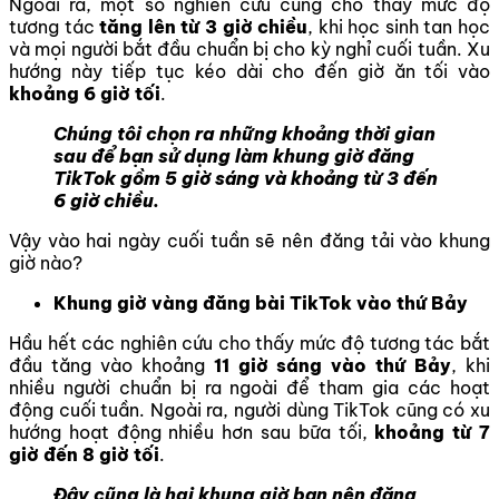
Ngoài ra, một số nghiên cứu cũng cho thấy mức độ
tương tác
tăng lên từ 3 giờ chiều
, khi học sinh tan học
và mọi người bắt đầu chuẩn bị cho kỳ nghỉ cuối tuần. Xu
hướng này tiếp tục kéo dài cho đến giờ ăn tối vào
khoảng 6 giờ tối
.
Chúng tôi chọn ra những khoảng thời gian
sau để bạn sử dụng làm khung giờ đăng
TikTok gồm 5 giờ sáng và khoảng từ 3 đến
6 giờ chiều.
Vậy vào hai ngày cuối tuần sẽ nên đăng tải vào khung
giờ nào?
Khung giờ vàng đăng bài TikTok vào thứ Bảy
Hầu hết các nghiên cứu cho thấy mức độ tương tác bắt
đầu tăng vào khoảng
11 giờ sáng vào thứ Bảy
, khi
nhiều người chuẩn bị ra ngoài để tham gia các hoạt
động cuối tuần. Ngoài ra, người dùng TikTok cũng có xu
hướng hoạt động nhiều hơn sau bữa tối,
khoảng từ 7
giờ đến 8 giờ tối
.
Đây cũng là hai khung giờ bạn nên đăng