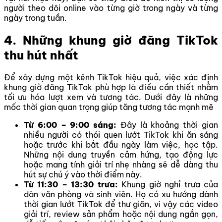
người theo dõi online vào từng giờ trong ngày và từng
ngày trong tuần.
4. Những khung giờ đăng TikTok
thu hút nhất
Để xây dựng một kênh TikTok hiệu quả, việc xác định
khung giờ đăng TikTok phù hợp là điều cần thiết nhằm
tối ưu hóa lượt xem và tương tác. Dưới đây là những
mốc thời gian quan trọng giúp tăng tương tác mạnh mẽ
Từ 6:00 – 9:00 sáng:
Đây là khoảng thời gian
nhiều người có thói quen lướt TikTok khi ăn sáng
hoặc trước khi bắt đầu ngày làm việc, học tập.
Những nội dung truyền cảm hứng, tạo động lực
hoặc mang tính giải trí nhẹ nhàng sẽ dễ dàng thu
hút sự chú ý vào thời điểm này.
Từ 11:30 – 13:30 trưa:
Khung giờ nghỉ trưa của
dân văn phòng và sinh viên. Họ có xu hướng dành
thời gian lướt TikTok để thư giãn, vì vậy các video
giải trí, review sản phẩm hoặc nội dung ngắn gọn,