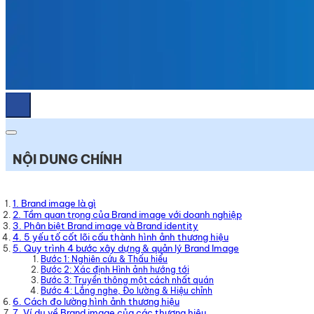
NỘI DUNG CHÍNH
1. Brand image là gì
2. Tầm quan trọng của Brand image với doanh nghiệp
3. Phân biệt Brand image và Brand identity
4. 5 yếu tố cốt lõi cấu thành hình ảnh thương hiệu
5. Quy trình 4 bước xây dựng & quản lý Brand Image
Bước 1: Nghiên cứu & Thấu hiểu
Bước 2: Xác định Hình ảnh hướng tới
Bước 3: Truyền thông một cách nhất quán
Bước 4: Lắng nghe, Đo lường & Hiệu chỉnh
6. Cách đo lường hình ảnh thương hiệu
7. Ví dụ về Brand image của các thương hiệu