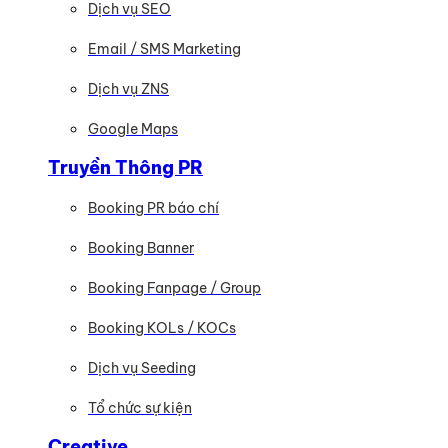
Dịch vụ SEO
Email / SMS Marketing
Dịch vụ ZNS
Google Maps
Truyền Thông PR
Booking PR báo chí
Booking Banner
Booking Fanpage / Group
Booking KOLs / KOCs
Dịch vụ Seeding
Tổ chức sự kiện
Creative