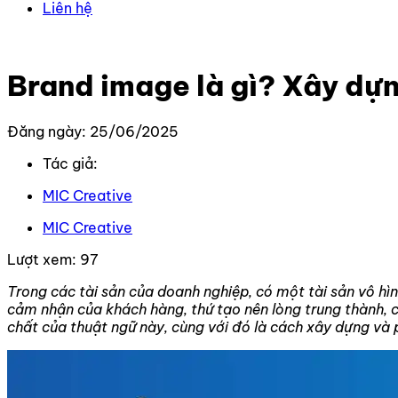
Liên hệ
Trang chủ
–
Kiến thức
–
Kiến thức Marketing
–
Brand ima
Brand image là gì? Xây dự
Đăng ngày: 25/06/2025
Tác giả:
MIC Creative
MIC Creative
Lượt xem:
97
Trong các tài sản của doanh nghiệp, có một tài sản vô hình
cảm nhận của khách hàng, thứ tạo nên lòng trung thành, c
chất của thuật ngữ này, cùng với đó là cách xây dựng và p