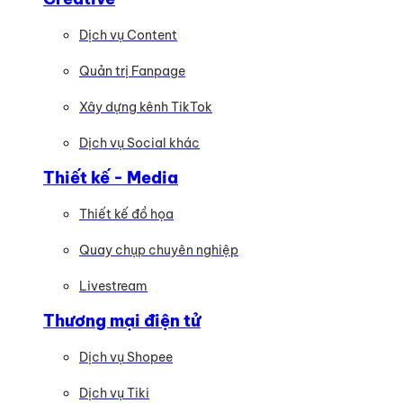
Dịch vụ Content
Quản trị Fanpage
Xây dựng kênh TikTok
Dịch vụ Social khác
Thiết kế - Media
Thiết kế đồ họa
Quay chụp chuyên nghiệp
Livestream
Thương mại điện tử
Dịch vụ Shopee
Dịch vụ Tiki