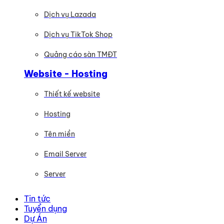
Dịch vụ Lazada
Dịch vụ TikTok Shop
Quảng cáo sàn TMĐT
Website - Hosting
Thiết kế website
Hosting
Tên miền
Email Server
Server
Tin tức
Tuyển dụng
Dự Án