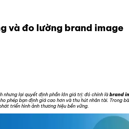
ge là gì? Xây dựng và đo lường brand image
ng và đo lường brand image
 nhưng lại quyết định phần lớn giá trị: đó chính là
brand i
ho phép bạn định giá cao hơn và thu hút nhân tài. Trong bà
hát triển hình ảnh thương hiệu bền vững.