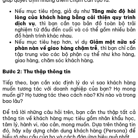
Nếu mục tiêu rộng, giả dụ như
Tăng mức độ hài
lòng của khách hàng bằng cải thiện quy trình
dịch vụ
, thì bạn cần tạo bản đồ toàn bộ trải
nghiệm từ đầu đến cuối và có thể gồm nhiều bản
đồ hành trình khác nhau.
Nếu mục tiêu hẹp hơn, ví dụ
Giảm một nửa số
phàn nàn về giao hàng chậm trễ
, thì bạn chỉ cần
tập trung vào các bộ phận cụ thể như kho hàng,
giao hàng, chăm sóc khách hàng.
Bước 2: Thu thập thông tin
Tiếp theo, bạn cần xác định lý do vì sao khách hàng
muốn tương tác với doanh nghiệp của bạn? Họ mong
muốn gì? Họ tương tác theo cách nào? Khi nào và trong
bao lâu?
Để trả lời những câu hỏi trên, bạn cần thu thập tất cả
thông tin về khách hàng mục tiêu gồm nhân khẩu học,
tâm lý, hành vi, rào cản, mong muốn. Dựa trên thông tin
đó, hãy xây dựng chân dung khách hàng (Persona) để
hiểu rõ nhu cầu của họ và cách đáp ứng hiệu quả nhất.