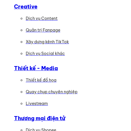
Creative
Dịch vụ Content
Quản trị Fanpage
Xây dựng kênh TikTok
Dịch vụ Social khác
Thiết kế - Media
Thiết kế đồ họa
Quay chụp chuyên nghiệp
Livestream
Thương mại điện tử
Dịch vụ Shopee