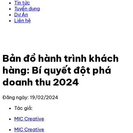
Tin tức
Tuyển dụng
Dự Án
Liên hệ
Trang chủ
–
Kiến thức
–
Kiến thức Marketing
–
Bản đồ
hành trình khách hàng: Bí quyết đột phá doanh thu
2024
Bản đồ hành trình khách
hàng: Bí quyết đột phá
doanh thu 2024
Đăng ngày: 19/02/2024
Tác giả:
MIC Creative
MIC Creative