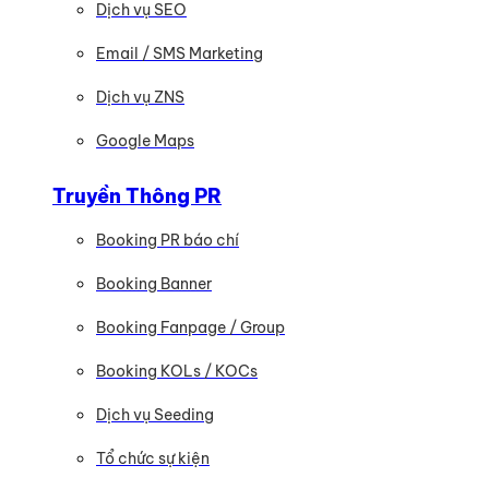
Dịch vụ SEO
Email / SMS Marketing
Dịch vụ ZNS
Google Maps
Truyền Thông PR
Booking PR báo chí
Booking Banner
Booking Fanpage / Group
Booking KOLs / KOCs
Dịch vụ Seeding
Tổ chức sự kiện