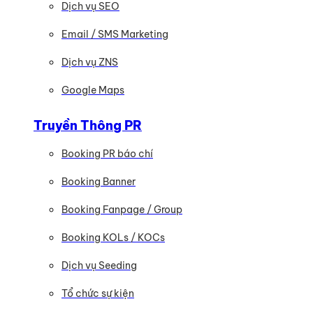
Dịch vụ SEO
Email / SMS Marketing
Dịch vụ ZNS
Google Maps
Truyền Thông PR
Booking PR báo chí
Booking Banner
Booking Fanpage / Group
Booking KOLs / KOCs
Dịch vụ Seeding
Tổ chức sự kiện