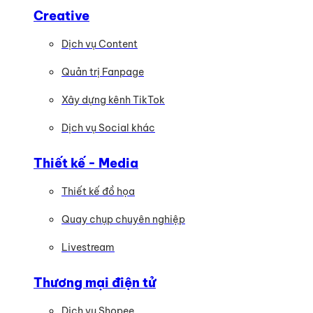
Creative
Dịch vụ Content
Quản trị Fanpage
Xây dựng kênh TikTok
Dịch vụ Social khác
Thiết kế - Media
Thiết kế đồ họa
Quay chụp chuyên nghiệp
Livestream
Thương mại điện tử
Dịch vụ Shopee