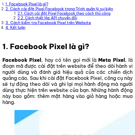
1. Facebook Pixel là gì?
2. Cách cài đặt Pixel Facebook trong Trình quản lý sự kiện
2.1. Cách cài đặt Pixel Facebook theo cách thủ công
2.2. Cách thiết lập API chuyển đổi
3. Cách kiểm tra Facebook Pixel trên Website
4. Kết luận
1. Facebook Pixel là gì?
Facebook Pixel
, hay có tên gọi mới là
Meta Pixel
, là
đoạn mã được cài đặt trên website để theo dõi hành vi
người dùng và đánh giá hiệu quả của các chiến dịch
quảng cáo. Sau khi cài đặt Facebook Pixel, công cụ này
sẽ tự động theo dõi và ghi lại mọi hành động mà người
dùng thực hiện trên website của bạn. Những hành động
này bao gồm: thêm mặt hàng vào giỏ hàng hoặc mua
hàng.