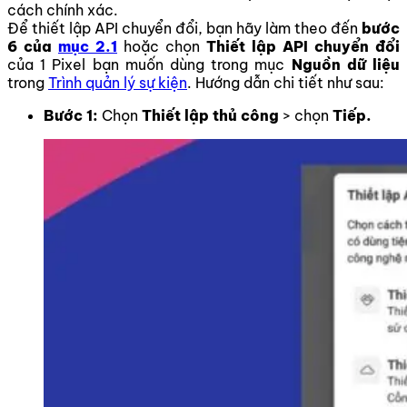
cách chính xác.
Để thiết lập API chuyển đổi, bạn hãy làm theo đến
bước
6 của
mục 2.1
hoặc chọn
Thiết lập API chuyển đổi
của 1 Pixel bạn muốn dùng trong mục
Nguồn dữ liệu
trong
Trình quản lý sự kiện
. Hướng dẫn chi tiết như sau:
Bước 1:
Chọn
Thiết lập thủ công
> chọn
Tiếp.