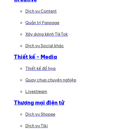
Dịch vụ Content
Quản trị Fanpage
Xây dựng kênh TikTok
Dịch vụ Social khác
Thiết kế - Media
Thiết kế đồ họa
Quay chụp chuyên nghiệp
Livestream
Thương mại điện tử
Dịch vụ Shopee
Dịch vụ Tiki