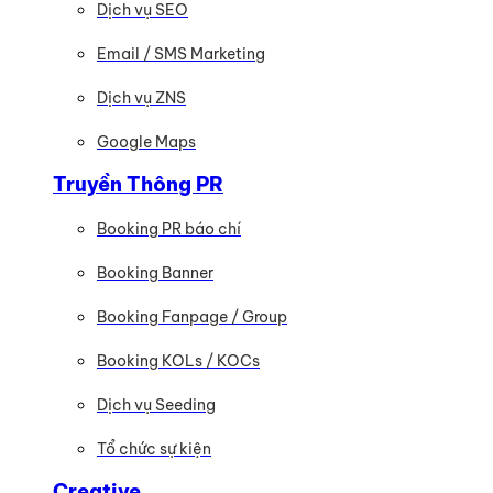
Dịch vụ SEO
Email / SMS Marketing
Dịch vụ ZNS
Google Maps
Truyền Thông PR
Booking PR báo chí
Booking Banner
Booking Fanpage / Group
Booking KOLs / KOCs
Dịch vụ Seeding
Tổ chức sự kiện
Creative