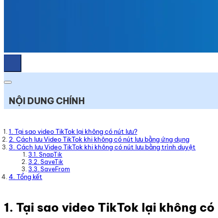
NỘI DUNG CHÍNH
1. Tại sao video TikTok lại không có nút lưu?
2. Cách lưu Video TikTok khi không có nút lưu bằng ứng dụng
3. Cách lưu Video TikTok khi không có nút lưu bằng trình duyệt
3.1. SnapTik
3.2. SaveTik
3.3. SaveFrom
4. Tổng kết
1. Tại sao video TikTok lại không có