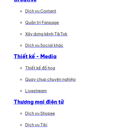
Dịch vụ Content
Quản trị Fanpage
Xây dựng kênh TikTok
Dịch vụ Social khác
Thiết kế - Media
Thiết kế đồ họa
Quay chụp chuyên nghiệp
Livestream
Thương mại điện tử
Dịch vụ Shopee
Dịch vụ Tiki