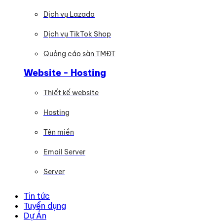
Dịch vụ Lazada
Dịch vụ TikTok Shop
Quảng cáo sàn TMĐT
Website - Hosting
Thiết kế website
Hosting
Tên miền
Email Server
Server
Tin tức
Tuyển dụng
Dự Án