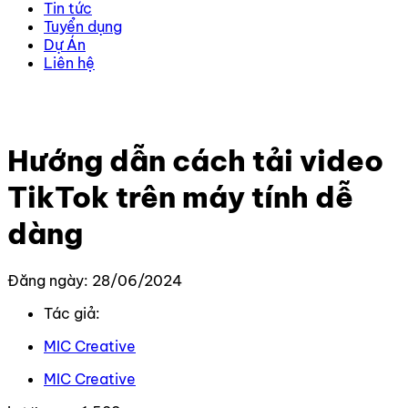
Tin tức
Tuyển dụng
Dự Án
Liên hệ
Trang chủ
–
Kiến thức
–
TikTok
–
Hướng dẫn cách tải
video TikTok trên máy tính dễ dàng
Hướng dẫn cách tải video
TikTok trên máy tính dễ
dàng
Đăng ngày: 28/06/2024
Tác giả:
MIC Creative
MIC Creative