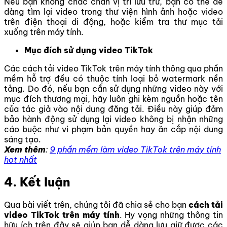
Nếu bạn không chắc chắn vị trí lưu trữ, bạn có thể dễ
dàng tìm lại video trong thư viện hình ảnh hoặc video
trên điện thoại di động, hoặc kiểm tra thư mục tải
xuống trên máy tính.
Mục đích sử dụng video TikTok
Các cách tải video TikTok trên máy tính thông qua phần
mềm hỗ trợ đều có thuộc tính loại bỏ watermark nền
tảng. Do đó, nếu bạn cần sử dụng những video này với
mục đích thương mại, hãy luôn ghi kèm nguồn hoặc tên
của tác giả vào nội dung đăng tải. Điều này giúp đảm
bảo hành động sử dụng lại video không bị nhận những
cáo buộc như vi phạm bản quyền hay ăn cắp nội dung
sáng tạo.
Xem thêm
:
9 phần mềm làm video TikTok trên máy tính
hot nhất
4. Kết luận
Qua bài viết trên, chúng tôi đã chia sẻ cho bạn
cách tải
video TikTok trên máy tính
. Hy vọng những thông tin
hữu ích trên đây sẽ giúp bạn dễ dàng lưu giữ được các