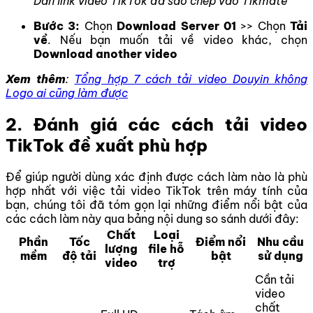
Dán link video TikTok đã sao chép vào Tikmate
Bước 3:
Chọn
Download Server 01
>> Chọn
Tải
về
. Nếu bạn muốn tải về video khác, chọn
Download another video
Xem thêm
:
Tổng hợp 7 cách tải video Douyin không
Logo ai cũng làm được
2. Đánh giá các cách tải video
TikTok đề xuất phù hợp
Để giúp người dùng xác định được cách làm nào là phù
hợp nhất với việc tải video TikTok trên máy tính của
bạn, chúng tôi đã tóm gọn lại những điểm nổi bật của
các cách làm này qua bảng nội dung so sánh dưới đây:
Chất
Loại
Phần
Tốc
Điểm nổi
Nhu cầu
lượng
file hỗ
mềm
độ tải
bật
sử dụng
video
trợ
Cần tải
video
chất