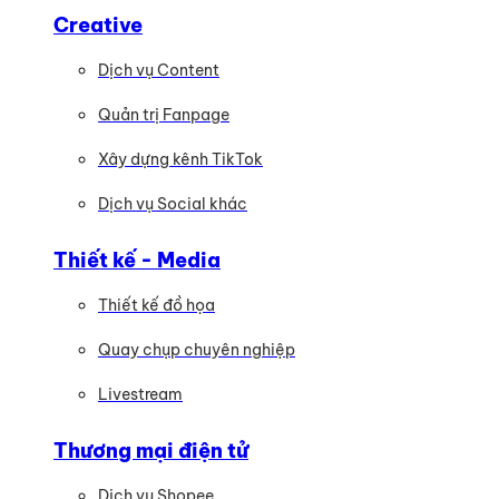
Creative
Dịch vụ Content
Quản trị Fanpage
Xây dựng kênh TikTok
Dịch vụ Social khác
Thiết kế - Media
Thiết kế đồ họa
Quay chụp chuyên nghiệp
Livestream
Thương mại điện tử
Dịch vụ Shopee