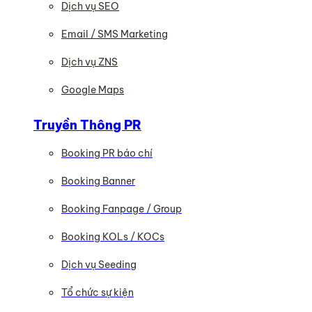
Dịch vụ SEO
Email / SMS Marketing
Dịch vụ ZNS
Google Maps
Truyền Thông PR
Booking PR báo chí
Booking Banner
Booking Fanpage / Group
Booking KOLs / KOCs
Dịch vụ Seeding
Tổ chức sự kiện