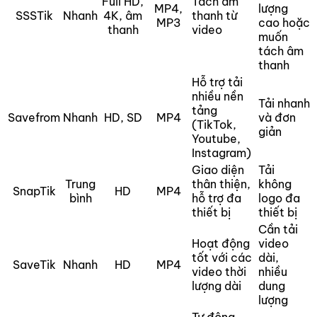
Full HD,
Tách âm
MP4,
lượng
SSSTik
Nhanh
4K, âm
thanh từ
MP3
cao hoặc
thanh
video
muốn
tách âm
thanh
Hỗ trợ tải
nhiều nền
Tải nhanh
tảng
Savefrom
Nhanh
HD, SD
MP4
và đơn
(TikTok,
giản
Youtube,
Instagram)
Giao diện
Tải
Trung
thân thiện,
không
SnapTik
HD
MP4
bình
hỗ trợ đa
logo đa
thiết bị
thiết bị
Cần tải
Hoạt động
video
tốt với các
dài,
SaveTik
Nhanh
HD
MP4
video thời
nhiều
lượng dài
dung
lượng
Tự động