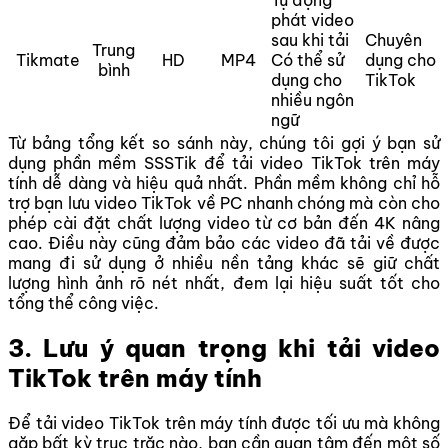
phát video
sau khi tải
Chuyên
Trung
Tikmate
HD
MP4
Có thể sử
dụng cho
bình
dụng cho
TikTok
nhiều ngôn
ngữ
Từ bảng tổng kết so sánh này, chúng tôi gợi ý bạn sử
dụng phần mềm SSSTik để tải video TikTok trên máy
tính dễ dàng và hiệu quả nhất. Phần mềm không chỉ hỗ
trợ bạn lưu video TikTok về PC nhanh chóng mà còn cho
phép cài đặt chất lượng video từ cơ bản đến 4K nâng
cao. Điều này cũng đảm bảo các video đã tải về được
mang đi sử dụng ở nhiều nền tảng khác sẽ giữ chất
lượng hình ảnh rõ nét nhất, đem lại hiệu suất tốt cho
tổng thể công việc.
3. Lưu ý quan trọng khi tải video
TikTok trên máy tính
Để tải video TikTok trên máy tính được tối ưu mà không
gặp bất kỳ trục trặc nào, bạn cần quan tâm đến một số