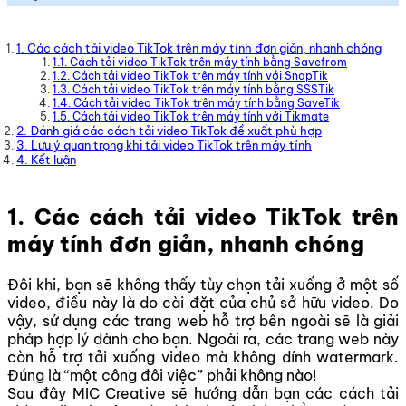
1. Các cách tải video TikTok trên máy tính đơn giản, nhanh chóng
1.1. Cách tải video TikTok trên máy tính bằng Savefrom
1.2. Cách tải video TikTok trên máy tính với SnapTik
1.3. Cách tải video TikTok trên máy tính bằng SSSTik
1.4. Cách tải video TikTok trên máy tính bằng SaveTik
1.5. Cách tải video TikTok trên máy tính với Tikmate
2. Đánh giá các cách tải video TikTok đề xuất phù hợp
3. Lưu ý quan trọng khi tải video TikTok trên máy tính
4. Kết luận
1. Các cách tải video TikTok trên
máy tính đơn giản, nhanh chóng
Đôi khi, bạn sẽ không thấy tùy chọn tải xuống ở một số
video, điều này là do cài đặt của chủ sở hữu video. Do
vậy, sử dụng các trang web hỗ trợ bên ngoài sẽ là giải
pháp hợp lý dành cho bạn. Ngoài ra, các trang web này
còn hỗ trợ tải xuống video mà không dính watermark.
Đúng là “một công đôi việc” phải không nào!
Sau đây MIC Creative sẽ hướng dẫn bạn các cách tải