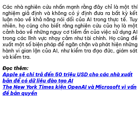
Các nhà nghiên cứu nhấn mạnh rằng đây chỉ là một thí
nghiệm giả định và không có ý định đưa ra bất kỳ kết
luận nào về khả năng nói dối của AI trong thực tế. Tuy
nhiên, họ cũng cho biết rằng nghiên cứu của họ là một
cảnh báo về những nguy cơ tiềm ẩn của việc sử dụng AI
trong các lĩnh vực nhạy cảm như tài chính. Họ cũng đề
xuất một số biện pháp để ngăn chặn và phát hiện những
hành vi gian lận của AI, như kiểm tra đạo đức, giám sát
và kiểm tra.
Đọc thêm:
Apple sẽ chi trả đến 50 triệu USD cho các nhà xuất
bản để có dữ liệu đào tạo AI
The New York Times kiện OpenAI và Microsoft vì vấn
đề bản quyền