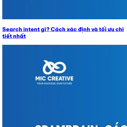
Search intent gì? Cách xác định và tối ưu chi
tiết nhất