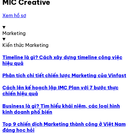
MIC Creative
Xem hồ sơ
Marketing
Kiến thức Marketing
Timeline là gì? Cách xây dựng timeline công việc
hiệu quả
Phân tích chi tiết chiến lược Marketing của Vinfast
Cách lên kế hoạch lập IMC Plan với 7 bước thực
chiến hiệu quả
Business là gì? Tìm hiểu khái niệm, các loại hình
kinh doanh phổ biến
Top 9 chiến dịch Marketing thành công ở Việt Nam
đáng học hỏi