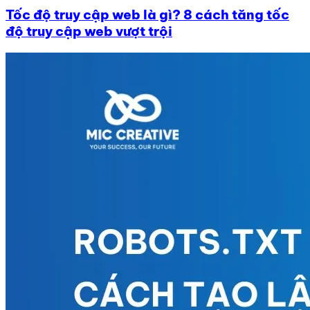
Tốc độ truy cập web là gì? 8 cách tăng tốc
độ truy cập web vượt trội