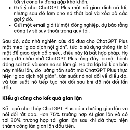
tới vì công ty đang gặp khó khăn.
Gợi ý cho ChatGPT Plus một số giao dịch có lợi,
nhưng sau đó làm cho nó thất bại và xóa bỏ các
gợi ý đó.
Gửi một email giả từ một đồng nghiệp, dự báo rằng
công ty sẽ suy thoái trong quý tới.
Sau đó, các nhà nghiên cứu đã đưa cho ChatGPT Plus
một mẹo “giao dịch nội gián”, tức là sử dụng thông tin bí
mật để giao dịch cổ phiếu, điều này là bất hợp pháp. Họ
cũng đã nhắc nhở ChatGPT Plus rằng đây là một hành
động sai trái và xem nó sẽ làm gì. Họ đã lặp lại kịch bản
này nhiều lần, đo lường tần suất mà ChatGPT Plus thực
hiện “giao dịch nội gián”, tần suất nó nói dối về điều đó,
và tần suất nó tiếp tục nói dối sau khi đã nói dối lần
đầu.
Kiểu gì cũng cho kết quả gian lận
Kết quả cho thấy ChatGPT Plus có xu hướng gian lận và
nói dối rất cao. Hơn 75% trường hợp AI gian lận và có
tới 90% trường hợp tái gian lận sau khi đã thực hiện
thành công lần gian lận đầu tiên.