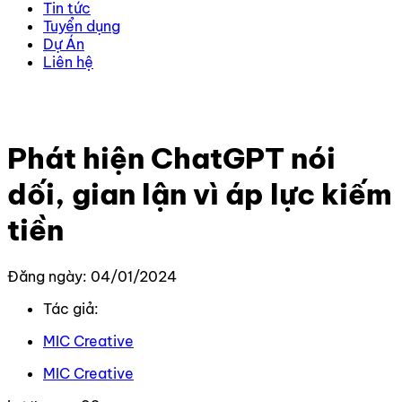
Tin tức
Tuyển dụng
Dự Án
Liên hệ
Trang chủ
–
Tin Tức Mới Nhất
–
Phát hiện ChatGPT nói
dối, gian lận vì áp lực kiếm tiền
Phát hiện ChatGPT nói
dối, gian lận vì áp lực kiếm
tiền
Đăng ngày: 04/01/2024
Tác giả:
MIC Creative
MIC Creative