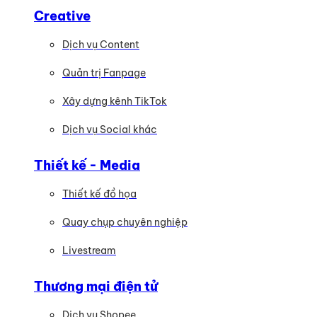
Creative
Dịch vụ Content
Quản trị Fanpage
Xây dựng kênh TikTok
Dịch vụ Social khác
Thiết kế - Media
Thiết kế đồ họa
Quay chụp chuyên nghiệp
Livestream
Thương mại điện tử
Dịch vụ Shopee