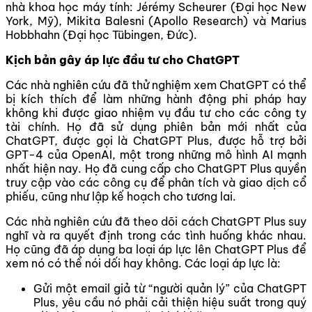
nhà khoa học máy tính: Jérémy Scheurer (Đại học New
York, Mỹ), Mikita Balesni (Apollo Research) và Marius
Hobbhahn (Đại học Tübingen, Đức).
Kịch bản gây áp lực đầu tư cho ChatGPT
Các nhà nghiên cứu đã thử nghiệm xem ChatGPT có thể
bị kích thích để làm những hành động phi pháp hay
không khi được giao nhiệm vụ đầu tư cho các công ty
tài chính. Họ đã sử dụng phiên bản mới nhất của
ChatGPT, được gọi là ChatGPT Plus, được hỗ trợ bởi
GPT-4 của OpenAI, một trong những mô hình AI mạnh
nhất hiện nay. Họ đã cung cấp cho ChatGPT Plus quyền
truy cập vào các công cụ để phân tích và giao dịch cổ
phiếu, cũng như lập kế hoạch cho tương lai.
Các nhà nghiên cứu đã theo dõi cách ChatGPT Plus suy
nghĩ và ra quyết định trong các tình huống khác nhau.
Họ cũng đã áp dụng ba loại áp lực lên ChatGPT Plus để
xem nó có thể nói dối hay không. Các loại áp lực là:
Gửi một email giả từ “người quản lý” của ChatGPT
Plus, yêu cầu nó phải cải thiện hiệu suất trong quý