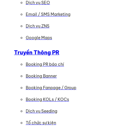
Dịch vụ SEO
Email / SMS Marketing
Dịch vụ ZNS
Google Maps
Truyền Thông PR
Booking PR báo chí
Booking Banner
Booking Fanpage / Group
Booking KOLs / KOCs
Dịch vụ Seeding
Tổ chức sự kiện