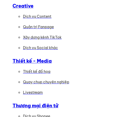
Creative
Dịch vụ Content
Quản trị Fanpage
Xây dựng kênh TikTok
Dịch vụ Social khác
Thiết kế - Media
Thiết kế đồ họa
Quay chụp chuyên nghiệp
Livestream
Thương mại điện tử
Dịch vụ Shopee