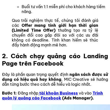
Buổi tư vấn 1:1 miễn phí cho khách hàng tiềm
năng.
Qua trải nghiệm thực tế, chúng tôi đánh giá
các
Offer mang tính giới hạn thời gian
(Limited Time Offer)
thường tạo ra tỷ lệ
chuyển đổi cao gấp đôi so với các ưu đãi
không có deadline. Tính khan hiếm sẽ thúc
đẩy hành động mạnh mẽ hơn.
2. Cách chạy quảng cáo Landing
Page trên Facebook
Đây là phần quan trọng quyết định
ngân sách được sử
dụng có hiệu quả hay không
. MIC Creative sẽ hướng
dẫn từng bước theo cách dễ hiểu và logic nhất.
Bước 1:
Đăng nhập
tài khoản Business
và vào
Trình
quản lý quảng cáo Facebook
(Ads Manager).