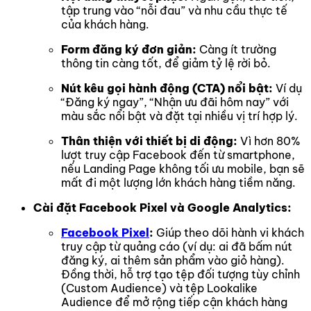
tập trung vào “nỗi đau” và nhu cầu thực tế
của khách hàng.
Form đăng ký đơn giản:
Càng ít trường
thông tin càng tốt, để giảm tỷ lệ rời bỏ.
Nút kêu gọi hành động (CTA) nổi bật:
Ví dụ
“Đăng ký ngay”, “Nhận ưu đãi hôm nay” với
màu sắc nổi bật và đặt tại nhiều vị trí hợp lý.
Thân thiện với thiết bị di động:
Vì hơn 80%
lượt truy cập Facebook đến từ smartphone,
nếu Landing Page không tối ưu mobile, bạn sẽ
mất đi một lượng lớn khách hàng tiềm năng.
Cài đặt Facebook Pixel và Google Analytics:
Facebook Pixel
:
Giúp theo dõi hành vi khách
truy cập từ quảng cáo (ví dụ: ai đã bấm nút
đăng ký, ai thêm sản phẩm vào giỏ hàng).
Đồng thời, hỗ trợ tạo tệp đối tượng tùy chỉnh
(Custom Audience) và tệp Lookalike
Audience để mở rộng tiếp cận khách hàng