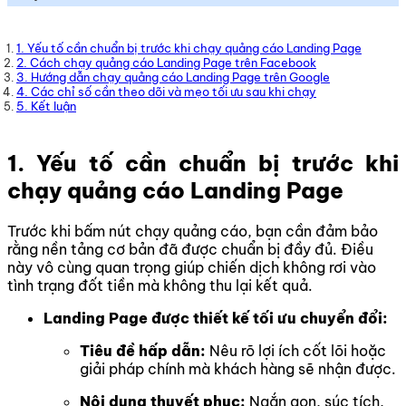
1. Yếu tố cần chuẩn bị trước khi chạy quảng cáo Landing Page
2. Cách chạy quảng cáo Landing Page trên Facebook
3. Hướng dẫn chạy quảng cáo Landing Page trên Google
4. Các chỉ số cần theo dõi và mẹo tối ưu sau khi chạy
5. Kết luận
1. Yếu tố cần chuẩn bị trước khi
chạy quảng cáo Landing Page
Trước khi bấm nút chạy quảng cáo, bạn cần đảm bảo
rằng nền tảng cơ bản đã được chuẩn bị đầy đủ. Điều
này vô cùng quan trọng giúp chiến dịch không rơi vào
tình trạng đốt tiền mà không thu lại kết quả.
Landing Page được thiết kế tối ưu chuyển đổi:
Tiêu đề hấp dẫn:
Nêu rõ lợi ích cốt lõi hoặc
giải pháp chính mà khách hàng sẽ nhận được.
Nội dung thuyết phục:
Ngắn gọn, súc tích,