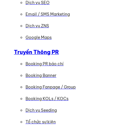
Dịch vụ SEO
Email / SMS Marketing
Dịch vụ ZNS
Google Maps
Truyền Thông PR
Booking PR báo chí
Booking Banner
Booking Fanpage / Group
Booking KOLs / KOCs
Dịch vụ Seeding
Tổ chức sự kiện