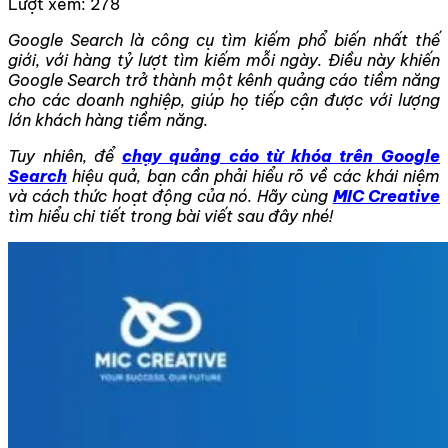
Lượt xem:
278
Google Search là công cụ tìm kiếm phổ biến nhất thế
giới, với hàng tỷ lượt tìm kiếm mỗi ngày. Điều này khiến
Google Search trở thành một kênh quảng cáo tiềm năng
cho các doanh nghiệp, giúp họ tiếp cận được với lượng
lớn khách hàng tiềm năng.
Tuy nhiên, để
chạy quảng cáo từ khóa trên Google
Search
hiệu quả, bạn cần phải hiểu rõ về các khái niệm
và cách thức hoạt động của nó. Hãy cùng
MIC Creative
tìm hiểu chi tiết trong bài viết sau đây nhé!