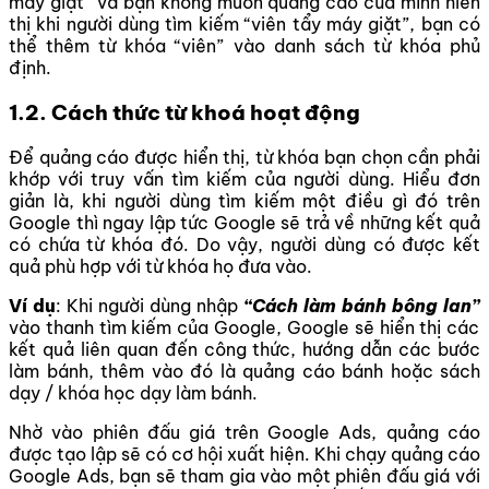
máy giặt” và bạn không muốn quảng cáo của mình hiển
thị khi người dùng tìm kiếm “viên tẩy máy giặt”, bạn có
thể thêm từ khóa “viên” vào danh sách từ khóa phủ
định.
1.2. Cách thức từ khoá hoạt động
Để quảng cáo được hiển thị, từ khóa bạn chọn cần phải
khớp với truy vấn tìm kiếm của người dùng. Hiểu đơn
giản là, khi người dùng tìm kiếm một điều gì đó trên
Google thì ngay lập tức Google sẽ trả về những kết quả
có chứa từ khóa đó. Do vậy, người dùng có được kết
quả phù hợp với từ khóa họ đưa vào.
Ví dụ
: Khi người dùng nhập
“Cách làm bánh bông lan”
vào thanh tìm kiếm của Google, Google sẽ hiển thị các
kết quả liên quan đến công thức, hướng dẫn các bước
làm bánh, thêm vào đó là quảng cáo bánh hoặc sách
dạy / khóa học dạy làm bánh.
Nhờ vào phiên đấu giá trên Google Ads, quảng cáo
được tạo lập sẽ có cơ hội xuất hiện. Khi chạy quảng cáo
Google Ads, bạn sẽ tham gia vào một phiên đấu giá với