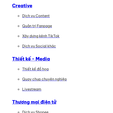
Creative
Dịch vụ Content
Quản trị Fanpage
Xây dựng kênh TikTok
Dịch vụ Social khác
Thiết kế - Media
Thiết kế đồ họa
Quay chụp chuyên nghiệp
Livestream
Thương mại điện tử
Dịch vụ Shopee