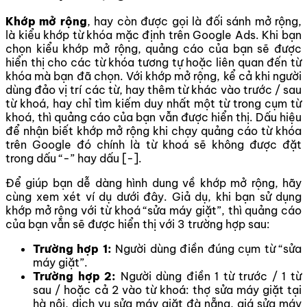
Khớp mở rộng
, hay còn được gọi là đối sánh mở rộng,
là kiểu khớp từ khóa mặc định trên Google Ads. Khi bạn
chọn kiểu khớp mở rộng, quảng cáo của bạn sẽ được
hiển thị cho các từ khóa tương tự hoặc liên quan đến từ
khóa mà bạn đã chọn. Với khớp mở rộng, kể cả khi người
dùng đảo vị trí các từ, hay thêm từ khác vào trước / sau
từ khoá, hay chỉ tìm kiếm duy nhất một từ trong cụm từ
khoá, thì quảng cáo của bạn vẫn được hiển thị. Dấu hiệu
để nhận biết khớp mở rộng khi chạy quảng cáo từ khóa
trên Google đó chính là từ khoá sẽ không được đặt
trong dấu “-” hay dấu [-].
Để giúp bạn dễ dàng hình dung về khớp mở rộng, hãy
cùng xem xét ví dụ dưới đây. Giả dụ, khi bạn sử dụng
khớp mở rộng với từ khoá “sửa máy giặt”, thì quảng cáo
của bạn vẫn sẽ được hiển thị với 3 trường hợp sau:
Trường hợp 1:
Người dùng điền đúng cụm từ “sửa
máy giặt”.
Trường hợp 2:
Người dùng điền 1 từ trước / 1 từ
sau / hoặc cả 2 vào từ khoá: thợ sửa máy giặt tại
hà nội, dịch vụ sửa máy giặt đà nẵng, giá sửa máy