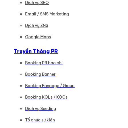
Dịch vụ SEO
Email / SMS Marketing
Dịch vụ ZNS
Google Maps
Truyền Thông PR
Booking PR báo chí
Booking Banner
Booking Fanpage / Group
Booking KOLs / KOCs
Dịch vụ Seeding
Tổ chức sự kiện