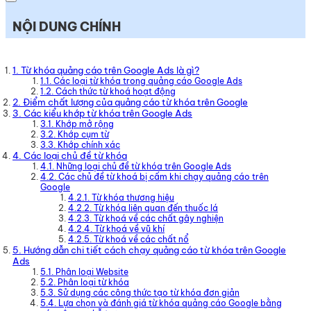
NỘI DUNG CHÍNH
1. Từ khóa quảng cáo trên Google Ads là gì?
1.1. Các loại từ khóa trong quảng cáo Google Ads
1.2. Cách thức từ khoá hoạt động
2. Điểm chất lượng của quảng cáo từ khóa trên Google
3. Các kiểu khớp từ khóa trên Google Ads
3.1. Khớp mở rộng
3.2. Khớp cụm từ
3.3. Khớp chính xác
4. Các loại chủ đề từ khóa
4.1. Những loại chủ đề từ khóa trên Google Ads
4.2. Các chủ đề từ khoá bị cấm khi chạy quảng cáo trên
Google
4.2.1. Từ khóa thương hiệu
4.2.2. Từ khóa liên quan đến thuốc lá
4.2.3. Từ khoá về các chất gây nghiện
4.2.4. Từ khoá về vũ khí
4.2.5. Từ khoá về các chất nổ
5. Hướng dẫn chi tiết cách chạy quảng cáo từ khóa trên Google
Ads
5.1. Phân loại Website
5.2. Phân loại từ khóa
5.3. Sử dụng các công thức tạo từ khóa đơn giản
5.4. Lựa chọn và đánh giá từ khóa quảng cáo Google bằng