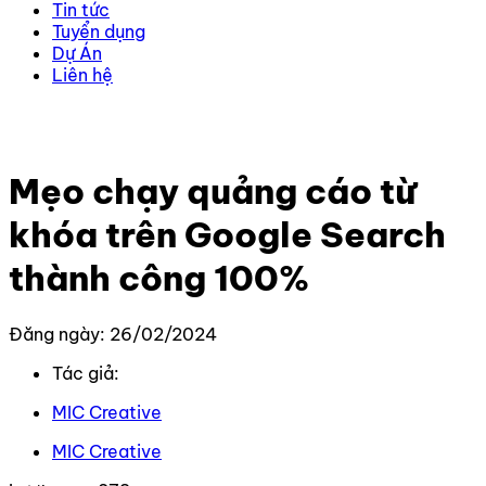
Tin tức
Tuyển dụng
Dự Án
Liên hệ
Trang chủ
–
Kiến thức
–
Google
–
Mẹo chạy quảng cáo
từ khóa trên Google Search thành công 100%
Mẹo chạy quảng cáo từ
khóa trên Google Search
thành công 100%
Đăng ngày: 26/02/2024
Tác giả:
MIC Creative
MIC Creative