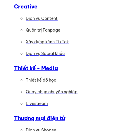
Creative
Dịch vụ Content
Quản trị Fanpage
Xây dựng kênh TikTok
Dịch vụ Social khác
Thiết kế - Media
Thiết kế đồ họa
Quay chụp chuyên nghiệp
Livestream
Thương mại điện tử
Dịch vụ Shopee