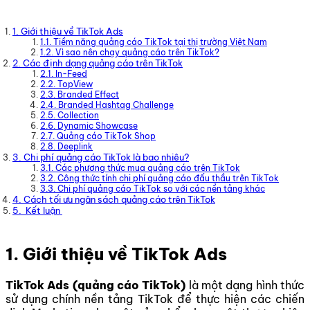
1. Giới thiệu về TikTok Ads
1.1. Tiềm năng quảng cáo TikTok tại thị trường Việt Nam
1.2. Vì sao nên chạy quảng cáo trên TikTok?
2. Các định dạng quảng cáo trên TikTok
2.1. In-Feed
2.2. TopView
2.3. Branded Effect
2.4. Branded Hashtag Challenge
2.5. Collection
2.6. Dynamic Showcase
2.7. Quảng cáo TikTok Shop
2.8. Deeplink
3. Chi phí quảng cáo TikTok là bao nhiêu?
3.1. Các phương thức mua quảng cáo trên TikTok
3.2. Công thức tính chi phí quảng cáo đấu thầu trên TikTok
3.3. Chi phí quảng cáo TikTok so với các nền tảng khác
4. Cách tối ưu ngân sách quảng cáo trên TikTok
5. Kết luận
1. Giới thiệu về TikTok Ads
TikTok Ads (quảng cáo TikTok)
là một dạng hình thức
sử dụng chính nền tảng TikTok để thực hiện các chiến