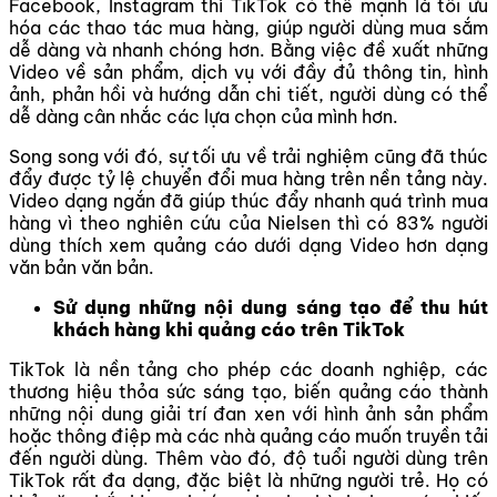
Facebook, Instagram thì TikTok có thế mạnh là tối ưu
hóa các thao tác mua hàng, giúp người dùng mua sắm
dễ dàng và nhanh chóng hơn. Bằng việc đề xuất những
Video về sản phẩm, dịch vụ với đầy đủ thông tin, hình
ảnh, phản hồi và hướng dẫn chi tiết, người dùng có thể
dễ dàng cân nhắc các lựa chọn của mình hơn.
Song song với đó, sự tối ưu về trải nghiệm cũng đã thúc
đẩy được tỷ lệ chuyển đổi mua hàng trên nền tảng này.
Video dạng ngắn đã giúp thúc đẩy nhanh quá trình mua
hàng vì theo nghiên cứu của Nielsen thì có 83% người
dùng thích xem quảng cáo dưới dạng Video hơn dạng
văn bản văn bản.
Sử dụng những nội dung sáng tạo để thu hút
khách hàng khi quảng cáo trên TikTok
TikTok là nền tảng cho phép các doanh nghiệp, các
thương hiệu thỏa sức sáng tạo, biến quảng cáo thành
những nội dung giải trí đan xen với hình ảnh sản phẩm
hoặc thông điệp mà các nhà quảng cáo muốn truyền tải
đến người dùng. Thêm vào đó, độ tuổi người dùng trên
TikTok rất đa dạng, đặc biệt là những người trẻ. Họ có