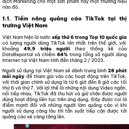
dịch Marketing cho một sản phẩm hay một thương hiệu
nào đó.
1.1. Tiềm năng quảng cáo TikTok tại thị
trường Việt Nam
Việt Nam hiện là nước
xếp thứ 6 trong Top 10
quốc gia
có lượng người dùng TikTok lớn nhất trên thế giới, với
khoảng
49,9 triệu người
theo thống kê của
DataReportal và chiếm
64%
trong tổng số người dùng
Internet tại Việt Nam tính đến tháng 2 / 2023.
Người sử dụng tại Việt Nam sẽ dành trung bình
28 phút
mỗi ngày
để tham gia vào các hoạt động trên TikTok,
với thời gian chính sử dụng là từ 6 giờ đến 8 giờ các tối
thứ 6 và thứ 7. Với lợi thế là những nội dung Video ngắn,
nối tiếp nhau, TikTok đã thu hút và giữ chân được người
dùng hoạt động liên tục trên ứng dụng. Đây được coi là
điểm mạnh đối với những người làm quảng cáo vì khi
người sử dụng càng lâu thì tần suất tiếp cận được tới
quảng cáo sẽ càng tăng lên.