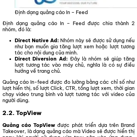
Định dạng quảng cáo In – Feed
Định dạng quảng cáo In – Feed được chia thành 2
nhóm, đó là:
Direct Native Ad:
Nhóm này sẽ được sử dụng nếu
như bạn muốn gia tăng lượt xem hoặc lượt tương
tác cho nội dung của mình.
Direct Diversion Ad:
Đây là nhóm sẽ giúp tăng
lượt tương tác vào máy chủ, nghĩa là có sự điều
hướng về trang chủ.
Quảng cáo In-feed được đo lường bằng các chỉ số như
lượt hiển thị, số lượt Click, CTR, tổng lượt xem, thời gian
chạy video trung bình và lượt tương tác với video của
người dùng.
2.2. TopView
Quảng cáo TopView
được phát triển dựa trên Brand
Takeover, là dạng quảng cáo mà Video sẽ được hiển thị