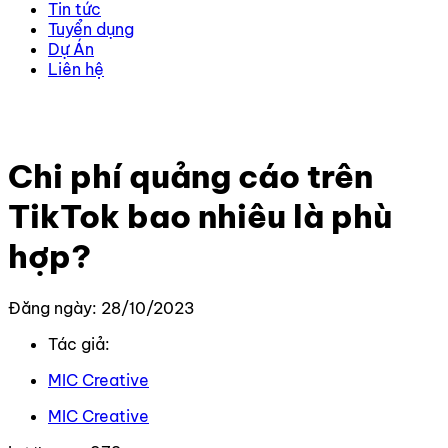
Tin tức
Tuyển dụng
Dự Án
Liên hệ
Trang chủ
–
Kiến thức
–
TikTok
–
Chi phí quảng cáo trên
TikTok bao nhiêu là phù hợp?
Chi phí quảng cáo trên
TikTok bao nhiêu là phù
hợp?
Đăng ngày: 28/10/2023
Tác giả:
MIC Creative
MIC Creative