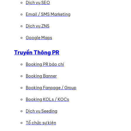
Dịch vụ SEO
Email / SMS Marketing
Dịch vụ ZNS
Google Maps
Truyền Thông PR
Booking PR báo chí
Booking Banner
Booking Fanpage / Group
Booking KOLs / KOCs
Dịch vụ Seeding
Tổ chức sự kiện