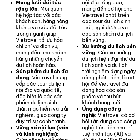
Mạng lưới đối tác
nội địa tăng cao,
rộng lớn
: Mối quan
mang đến cơ hội cho
hệ hợp tác với các
Vietravel phát triển
khách sạn, hãng hàng
các tour du lịch sinh
không và các đối tác
thái, nghỉ dưỡng và
trong ngành giúp
các sản phẩm du lịch
Vietravel tối ưu hóa
bền vững.
chi phí và dịch vụ,
Xu hướng du lịch bền
mang đến cho khách
vững
: Các xu hướng
hàng những chuyến
du lịch hiện đại như du
du lịch hoàn hảo.
lịch xanh và du lịch
Sản phẩm du lịch đa
trải nghiệm đang ngày
dạng
: Vietravel cung
càng phát triển, là cơ
cấp các tour du lịch
hội để Vietravel đa
nội địa và quốc tế,
dạng hóa các sản
đặc biệt là các sản
phẩm và thu hút
phẩm du lịch sinh
khách hàng mới.
thái, mạo hiểm và trải
Ứng dụng công
nghiệm, giúp công ty
nghệ
: Vietravel có cơ
duy trì sự cạnh tranh.
hội tận dụng các công
Vững về nội lực (vốn
nghệ tiên tiến như trí
và kinh nghiệm):
tuệ nhân tạo (AI) và