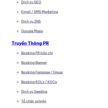
Dịch vụ SEO
Email / SMS Marketing
Dịch vụ ZNS
Google Maps
Truyền Thông PR
Booking PR báo chí
Booking Banner
Booking Fanpage / Group
Booking KOLs / KOCs
Dịch vụ Seeding
Tổ chức sự kiện