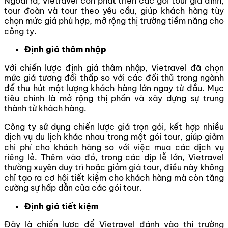
Ngoài ra, Vietravel còn phát triển các gói tour gia đình,
tour đoàn và tour theo yêu cầu, giúp khách hàng tùy
chọn mức giá phù hợp, mở rộng thị trường tiềm năng cho
công ty.
Định giá thâm nhập
Với chiến lược định giá thâm nhập, Vietravel đã chọn
mức giá tương đối thấp so với các đối thủ trong ngành
để thu hút một lượng khách hàng lớn ngay từ đầu. Mục
tiêu chính là mở rộng thị phần và xây dựng sự trung
thành từ khách hàng.
Công ty sử dụng chiến lược giá trọn gói, kết hợp nhiều
dịch vụ du lịch khác nhau trong một gói tour, giúp giảm
chi phí cho khách hàng so với việc mua các dịch vụ
riêng lẻ. Thêm vào đó, trong các dịp lễ lớn, Vietravel
thường xuyên duy trì hoặc giảm giá tour, điều này không
chỉ tạo ra cơ hội tiết kiệm cho khách hàng mà còn tăng
cường sự hấp dẫn của các gói tour.
Định giá tiết kiệm
Đây là chiến lược để Vietravel đánh vào thị trường