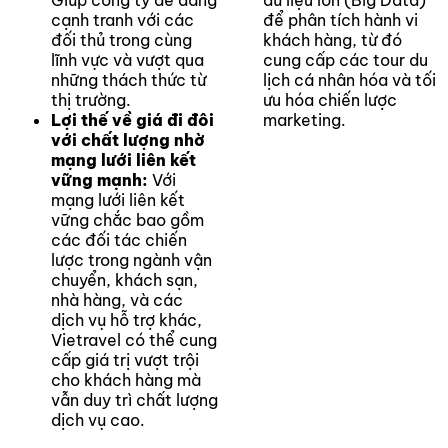
Giúp công ty dễ dàng
dữ liệu lớn (Big Data)
cạnh tranh với các
để phân tích hành vi
đối thủ trong cùng
khách hàng, từ đó
lĩnh vực và vượt qua
cung cấp các tour du
những thách thức từ
lịch cá nhân hóa và tối
thị trường.
ưu hóa chiến lược
Lợi thế về giá đi đôi
marketing.
với chất lượng nhờ
mạng lưới liên kết
vững mạnh:
Với
mạng lưới liên kết
vững chắc bao gồm
các đối tác chiến
lược trong ngành vận
chuyển, khách sạn,
nhà hàng, và các
dịch vụ hỗ trợ khác,
Vietravel có thể cung
cấp giá trị vượt trội
cho khách hàng mà
vẫn duy trì chất lượng
dịch vụ cao.