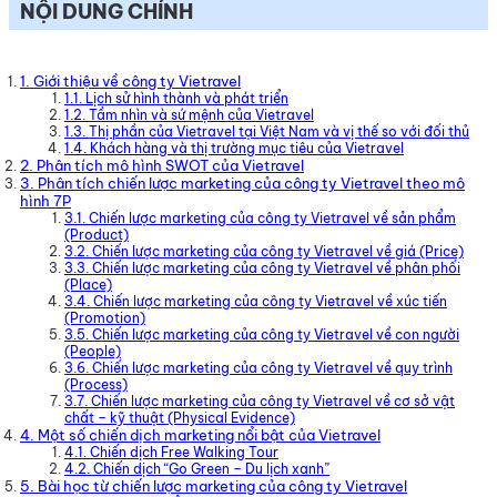
NỘI DUNG CHÍNH
1. Giới thiệu về công ty Vietravel
1.1. Lịch sử hình thành và phát triển
1.2. Tầm nhìn và sứ mệnh của Vietravel
1.3. Thị phần của Vietravel tại Việt Nam và vị thế so với đối thủ
1.4. Khách hàng và thị trường mục tiêu của Vietravel
2. Phân tích mô hình SWOT của Vietravel
3. Phân tích chiến lược marketing của công ty Vietravel theo mô
hình 7P
3.1. Chiến lược marketing của công ty Vietravel về sản phẩm
(Product)
3.2. Chiến lược marketing của công ty Vietravel về giá (Price)
3.3. Chiến lược marketing của công ty Vietravel về phân phối
(Place)
3.4. Chiến lược marketing của công ty Vietravel về xúc tiến
(Promotion)
3.5. Chiến lược marketing của công ty Vietravel về con người
(People)
3.6. Chiến lược marketing của công ty Vietravel về quy trình
(Process)
3.7. Chiến lược marketing của công ty Vietravel về cơ sở vật
chất – kỹ thuật (Physical Evidence)
4. Một số chiến dịch marketing nổi bật của Vietravel
4.1. Chiến dịch Free Walking Tour
4.2. Chiến dịch “Go Green – Du lịch xanh”
5. Bài học từ chiến lược marketing của công ty Vietravel