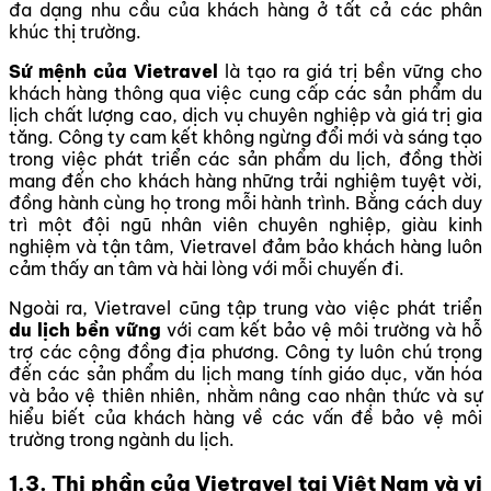
đa dạng nhu cầu của khách hàng ở tất cả các phân
khúc thị trường.
Sứ mệnh của Vietravel
là tạo ra giá trị bền vững cho
khách hàng thông qua việc cung cấp các sản phẩm du
lịch chất lượng cao, dịch vụ chuyên nghiệp và giá trị gia
tăng. Công ty cam kết không ngừng đổi mới và sáng tạo
trong việc phát triển các sản phẩm du lịch, đồng thời
mang đến cho khách hàng những trải nghiệm tuyệt vời,
đồng hành cùng họ trong mỗi hành trình. Bằng cách duy
trì một đội ngũ nhân viên chuyên nghiệp, giàu kinh
nghiệm và tận tâm, Vietravel đảm bảo khách hàng luôn
cảm thấy an tâm và hài lòng với mỗi chuyến đi.
Ngoài ra, Vietravel cũng tập trung vào việc phát triển
du lịch bền vững
với cam kết bảo vệ môi trường và hỗ
trợ các cộng đồng địa phương. Công ty luôn chú trọng
đến các sản phẩm du lịch mang tính giáo dục, văn hóa
và bảo vệ thiên nhiên, nhằm nâng cao nhận thức và sự
hiểu biết của khách hàng về các vấn đề bảo vệ môi
trường trong ngành du lịch.
1.3.
Thị phần của Vietravel tại Việt Nam và vị