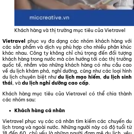
Khách hàng và thị trường mục tiêu của Vietravel
Vietravel
phục vụ đa dạng các nhóm khách hàng với
các sản phẩm và dịch vụ phù hợp cho nhiều phân khúc
khác nhau. Công ty không chỉ chú trọng đến đối tượng
khách hàng trong nước mà còn hướng tới các thị trường
quốc tế, nhắm vào những khách hàng có nhu cầu cao
về du lịch khám phá, nghỉ dưỡng, cũng như các loại hình
du lịch chuyên biệt như
du lịch mạo hiểm
,
du lịch sinh
thái
, và
du lịch nghỉ dưỡng cao cấp
.
Khách hàng mục tiêu của Vietravel có thể chia thành
các nhóm sau:
Khách hàng cá nhân
Vietravel phục vụ các cá nhân tìm kiếm các chuyến du
lịch trong và ngoài nước. Những người này có độ tuổi từ
18 đến 60, chủ yếu là những người đam mê du lịch, yêu