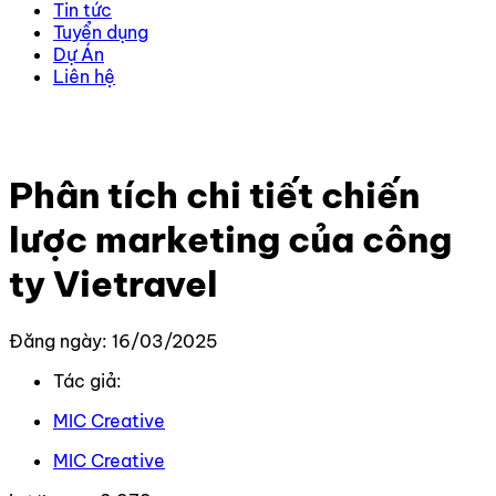
Tin tức
Tuyển dụng
Dự Án
Liên hệ
Trang chủ
–
Kiến thức
–
Kiến thức Marketing
–
Phân tích
chi tiết chiến lược marketing của công ty Vietravel
Phân tích chi tiết chiến
lược marketing của công
ty Vietravel
Đăng ngày: 16/03/2025
Tác giả:
MIC Creative
MIC Creative