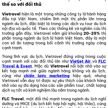
thế so với đối thủ
Vietravel
hiện là một trong những công ty lữ hành hàng
đầu tại Việt Nam, chiếm lĩnh một thị phần lớn trong
ngành du lịch, đặc biệt là trong các dịch vụ tour du lịch
nội địa và quốc tế. Theo các thống kê và nghiên cứu thị
trường gần đây, Vietravel nắm giữ khoảng
20-25%
thị
phần trong ngành du lịch lữ hành Việt Nam, đây là một
con số ấn tượng trong bối cảnh thị trường ngày càng
cạnh tranh.
Trong lĩnh vực du lịch, Vietravel đứng vững trong cuộc
cạnh tranh với các đối thủ lớn như
Vietjet Air
và
FLC
Travel & Event
. Mặc dù
Vietravel
nổi bật nhờ vào sự
kết hợp mạnh mẽ giữa ngành hàng không và du lịch,
cũng như
chiến lược marketing
hiệu quả, nhưng
Vietravel vẫn duy trì được sự yêu thích của khách hàng
nhờ vào sự đa dạng hóa các sản phẩm tour, chất lượng
dịch vụ tốt và kinh nghiệm lâu năm trong ngành.
FLC Travel
, một đối thủ mạnh trong ngành du lịch nghỉ
dưỡng và MICE (du lịch kết hợp hội nghị, hội thảo), cũng