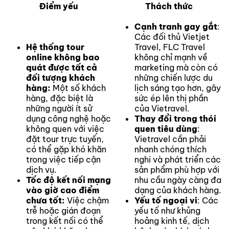
Điểm yếu
Thách thức
Cạnh tranh gay gắt
:
Các đối thủ Vietjet
Hệ thống tour
Travel, FLC Travel
online không bao
không chỉ mạnh về
quát được tất cả
marketing mà còn có
đối tượng khách
những chiến lược du
hàng:
Một số khách
lịch sáng tạo hơn, gây
hàng, đặc biệt là
sức ép lên thị phần
những người ít sử
của Vietravel.
dụng công nghệ hoặc
Thay đổi trong thói
không quen với việc
quen tiêu dùng
:
đặt tour trực tuyến,
Vietravel cần phải
có thể gặp khó khăn
nhanh chóng thích
trong việc tiếp cận
nghi và phát triển các
dịch vụ.
sản phẩm phù hợp với
Tốc độ kết nối mạng
nhu cầu ngày càng đa
vào giờ cao điểm
dạng của khách hàng.
chưa tốt:
Việc chậm
Yếu tố ngoại vi
: Các
trễ hoặc gián đoạn
yếu tố như khủng
trong kết nối có thể
hoảng kinh tế, dịch