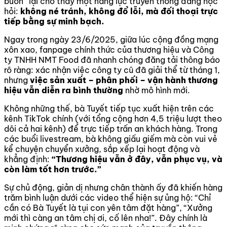
buồn” lại cho thấy một năng lực truyền thông đáng học
hỏi:
không né tránh, không đổ lỗi, mà đối thoại trực
tiếp bằng sự minh bạch.
Ngay trong ngày 23/6/2025, giữa lúc cộng đồng mạng
xôn xao, fanpage chính thức của thương hiệu và Công
ty TNHH NMT Food đã nhanh chóng đăng tải thông báo
rõ ràng: xác nhận việc công ty cũ đã giải thể từ tháng 1,
nhưng
việc sản xuất – phân phối – vận hành thương
hiệu vẫn diễn ra bình thường
nhờ mô hình mới.
Không những thế, bà Tuyết tiếp tục xuất hiện trên các
kênh TikTok chính (với tổng cộng hơn 4,5 triệu lượt theo
dõi cả hai kênh) để trực tiếp trấn an khách hàng. Trong
các buổi livestream, bà không giấu giếm mà còn vui vẻ
kể chuyện chuyển xưởng, sắp xếp lại hoạt động và
khẳng định:
“Thương hiệu vẫn ở đây, vẫn phục vụ, và
còn làm tốt hơn trước.”
Sự chủ động, giản dị nhưng chân thành ấy đã khiến hàng
trăm bình luận dưới các video thể hiện sự ủng hộ: “Chỉ
cần có Bà Tuyết là tụi con yên tâm đặt hàng”, “Xưởng
mới thì càng an tâm chị ơi, cố lên nha!”. Đây chính là