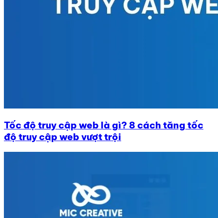
Tốc độ truy cập web là gì? 8 cách tăng tốc
độ truy cập web vượt trội