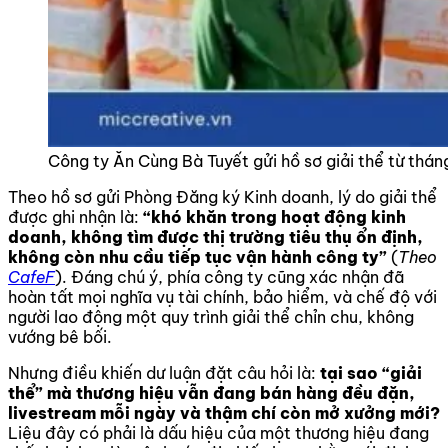
Công ty Ăn Cùng Bà Tuyết gửi hồ sơ giải thể từ tháng
Theo hồ sơ gửi Phòng Đăng ký Kinh doanh, lý do giải thể
được ghi nhận là:
“khó khăn trong hoạt động kinh
doanh, không tìm được thị trường tiêu thụ ổn định,
không còn nhu cầu tiếp tục vận hành công ty”
(
Theo
CafeF
). Đáng chú ý, phía công ty cũng xác nhận đã
hoàn tất mọi nghĩa vụ tài chính, bảo hiểm, và chế độ với
người lao động một quy trình giải thể chỉn chu, không
vướng bê bối.
Nhưng điều khiến dư luận đặt câu hỏi là:
tại sao “giải
thể” mà thương hiệu vẫn đang bán hàng đều đặn,
livestream mỗi ngày và thậm chí còn mở xưởng mới?
Liệu đây có phải là dấu hiệu của một thương hiệu đang