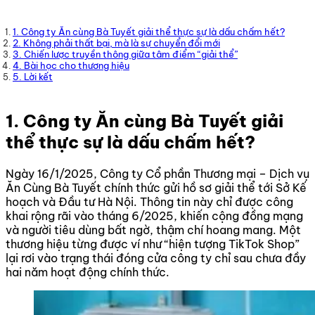
1. Công ty Ăn cùng Bà Tuyết giải thể thực sự là dấu chấm hết?
2. Không phải thất bại, mà là sự chuyển đổi mới
3. Chiến lược truyền thông giữa tâm điểm “giải thể”
4. Bài học cho thương hiệu
5. Lời kết
1. Công ty Ăn cùng Bà Tuyết giải
thể thực sự là dấu chấm hết?
Ngày 16/1/2025, Công ty Cổ phần Thương mại – Dịch vụ
Ăn Cùng Bà Tuyết chính thức gửi hồ sơ giải thể tới Sở Kế
hoạch và Đầu tư Hà Nội. Thông tin này chỉ được công
khai rộng rãi vào tháng 6/2025, khiến cộng đồng mạng
và người tiêu dùng bất ngờ, thậm chí hoang mang. Một
thương hiệu từng được ví như “hiện tượng TikTok Shop”
lại rơi vào trạng thái đóng cửa công ty chỉ sau chưa đầy
hai năm hoạt động chính thức.