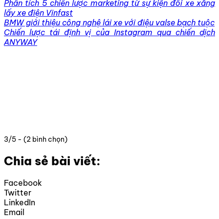
Phân tích 5 chiến lược marketing từ sự kiện đổi xe xăng
lấy xe điện Vinfast
BMW giới thiệu công nghệ lái xe với điệu valse bạch tuộc
Chiến lược tái định vị của Instagram qua chiến dịch
ANYWAY
3/5 - (2 bình chọn)
Chia sẻ bài viết:
Facebook
Twitter
LinkedIn
Email