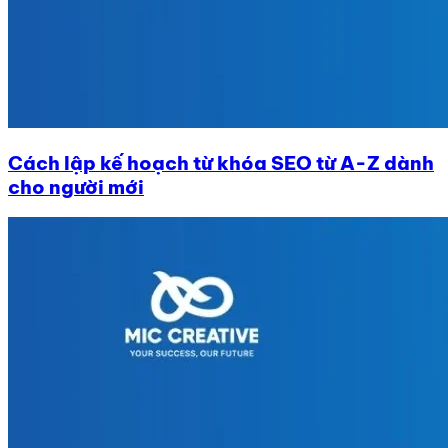
Cách lập kế hoạch từ khóa SEO từ A-Z dành
cho người mới