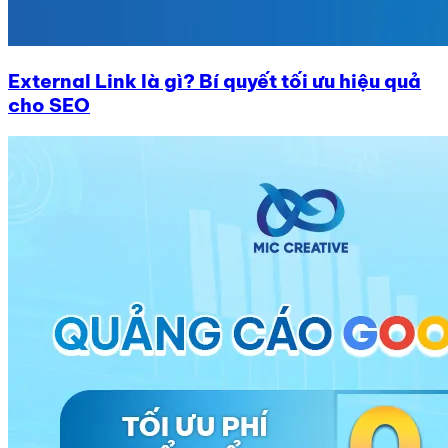
External Link là gì? Bí quyết tối ưu hiệu quả
cho SEO