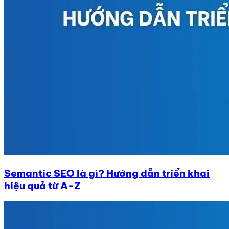
Semantic SEO là gì? Hướng dẫn triển khai
hiệu quả từ A-Z