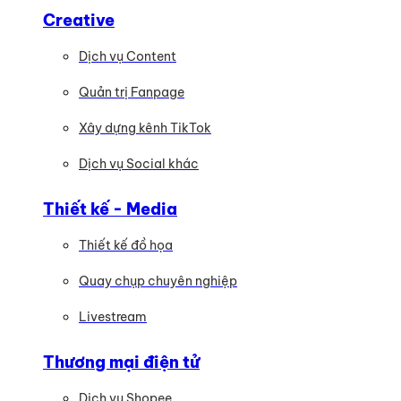
Creative
Dịch vụ Content
Quản trị Fanpage
Xây dựng kênh TikTok
Dịch vụ Social khác
Thiết kế - Media
Thiết kế đồ họa
Quay chụp chuyên nghiệp
Livestream
Thương mại điện tử
Dịch vụ Shopee