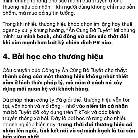
minh chứng rõ ràng cho sức mạnh của truyền thông
thương hiệu cá nhân – khi người dùng không chỉ mua sản
phẩm, mà mua cả sự tin tưởng.
Trong khi nhiều thương hiệu khác chọn im lặng hay thuê
agency xử lý khủng hoảng, “Ăn Cùng Bà Tuyết” lại chứng
minh:
sự minh bạch, chủ động và cảm xúc thật đôi
khi còn mạnh hơn bất kỳ chiến dịch PR nào.
4. Bài học cho thương hiệu
Câu chuyện của Công ty Ăn Cùng Bà Tuyết cho thấy:
thành công của một thương hiệu không nhất thiết
nằm ở hình thức pháp lý, mà nằm ở cách nó xây
dựng mối quan hệ với khách hàng
.
Dù pháp nhân công ty đã giải thể, thương hiệu vẫn tồn
tại, vận hành và mở rộng – nhờ vào
niềm tin cá nhân
mà bà Tuyết đã xây dựng trên TikTok và các kênh
truyền thông xã hội. Đây là bài học rõ ràng cho nhiều
doanh nghiệp hiện nay:
trong thời đại thương hiệu cá
nhân lên ngôi, tính kết nối và sự minh bạch là tài sản
bền vững nhất.