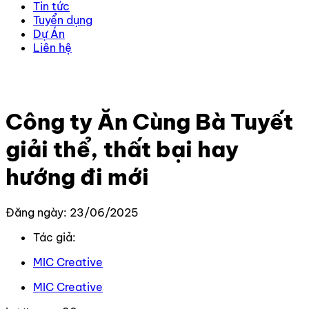
Tin tức
Tuyển dụng
Dự Án
Liên hệ
Trang chủ
–
Tin Tức Mới Nhất
–
Công ty Ăn Cùng Bà
Tuyết giải thể, thất bại hay hướng đi mới
Công ty Ăn Cùng Bà Tuyết
giải thể, thất bại hay
hướng đi mới
Đăng ngày: 23/06/2025
Tác giả:
MIC Creative
MIC Creative