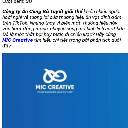
Lượt xem:
90
Công ty Ăn Cùng Bà Tuyết giải thể
khiến nhiều người
hoài nghi về tương lai của thương hiệu ăn vặt đình đám
trên TikTok. Nhưng thay vì biến mất, thương hiệu này
vẫn hoạt động mạnh, chuyển sang mô hình linh hoạt hơn.
Đó là một thất bại hay bước đi chiến lược? Hãy cùng
MIC Creative
tìm hiểu chi tiết trong bài phân tích dưới
đây