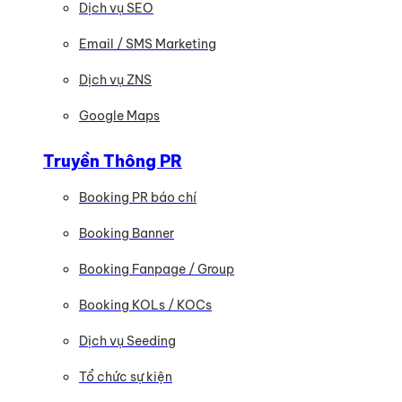
Dịch vụ SEO
Email / SMS Marketing
Dịch vụ ZNS
Google Maps
Truyền Thông PR
Booking PR báo chí
Booking Banner
Booking Fanpage / Group
Booking KOLs / KOCs
Dịch vụ Seeding
Tổ chức sự kiện