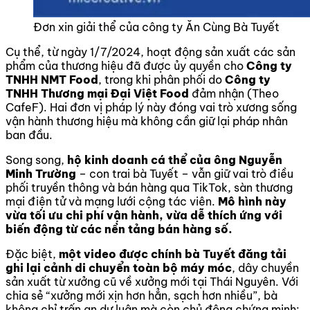
Đơn xin giải thể của công ty Ăn Cùng Bà Tuyết
Cụ thể, từ ngày 1/7/2024, hoạt động sản xuất các sản
phẩm của thương hiệu đã được ủy quyền cho
Công ty
TNHH NMT Food
, trong khi phân phối do
Công ty
TNHH Thương mại Đại Việt Food
đảm nhận (Theo
CafeF). Hai đơn vị pháp lý này đóng vai trò xương sống
vận hành thương hiệu mà không cần giữ lại pháp nhân
ban đầu.
Song song,
hộ kinh doanh cá thể của ông Nguyễn
Minh Trường
– con trai bà Tuyết – vẫn giữ vai trò điều
phối truyền thông và bán hàng qua TikTok, sàn thương
mại điện tử và mạng lưới cộng tác viên.
Mô hình này
vừa tối ưu chi phí vận hành, vừa dễ thích ứng với
biến động từ các nền tảng bán hàng số.
Đặc biệt,
một video được chính bà Tuyết đăng tải
ghi lại cảnh di chuyển toàn bộ máy móc
, dây chuyền
sản xuất từ xưởng cũ về xưởng mới tại Thái Nguyên. Với
chia sẻ “xưởng mới xịn hơn hẳn, sạch hơn nhiều”, bà
không chỉ trấn an dư luận mà còn chủ động chứng minh: