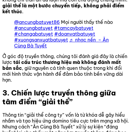
giải thể là một bước chuyển tiếp, không phải điểm
kết thúc
.
@ancungbatuyet86
Mọi người thấy thế nào
#ancungbatuyet
#tamcaybatuyet
#changabatuyet
#doanvatbatuyet
#xuongsanxuatbatuyet
♬ nhạc nền – Ăn
Cùng Bà Tuyết
Ở góc độ truyền thông, chúng tôi đánh giá đây là chiến
lược
tái cấu trúc thương hiệu mà không đánh mất
bản sắc
, giữ nguyên cá tính quen thuộc trong khi đổi
mới hình thức vận hành để đảm bảo tính bền vững dài
hạn.
3. Chiến lược truyền thông giữa
tâm điểm “giải thể”
Thông tin “giải thể công ty” vốn là từ khóa dễ gây hiểu
nhầm và tạo hiệu ứng domino tiêu cực trên mạng xã hội.
Nhưng cách “Ăn Cùng Bà Tuyết” xử lý sự kiện “đáng