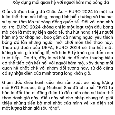
Xây dựng mối quan hệ với người hâm mộ bóng đá
Giải vô địch bóng đá Châu Âu – EURO 2024 là một sự
kiện thể thao nổi tiếng, mang tính biểu tượng và thu hút
sự quan tâm lớn từ cộng đồng quốc tế. Đối với các nhà
tài trợ, EURO 2024 không chỉ là một loạt trận đấu bóng
mà còn là một sự kiện quốc tế, thu hút hàng triệu người
hâm mộ từ khắp nơi, bao gồm cả những người yêu thích
bóng đá lẫn những người mới chơi môn thể thao này.
Theo dự đoán của UEFA, EURO 2024 sẽ thu hút một
lượng khán giả khổng lồ, với hơn 5 tỷ khán giả đến xem
trực tiếp . Do đó, đây là cơ hội lớn để các thương hiệu
có thể tiếp cận kết nối với người hâm mộ, xây dựng mối
quan hệ chặt chẽ với nhóm đối tượng này, từ đó củng
cố sự nhận diện của mình trong lòng khán giả.
Giám đốc điều hành của nhà sản xuất xe năng lượng
mới BYD Europe, ông Michael Shu đã chia sẻ: “BYD tự
hào là đối tác di động điện tử đầu tiên cho sự kiện thể
thao danh giá này, điều này sẽ cho phép chúng tôi giới
thiệu những tiến bộ mới nhất của mình về xe điện tới
một lượng khán giả sâu rộng”.