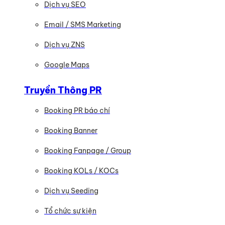
Dịch vụ SEO
Email / SMS Marketing
Dịch vụ ZNS
Google Maps
Truyền Thông PR
Booking PR báo chí
Booking Banner
Booking Fanpage / Group
Booking KOLs / KOCs
Dịch vụ Seeding
Tổ chức sự kiện