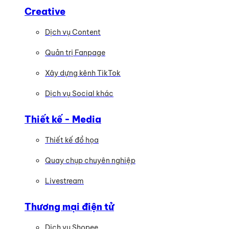
Creative
Dịch vụ Content
Quản trị Fanpage
Xây dựng kênh TikTok
Dịch vụ Social khác
Thiết kế - Media
Thiết kế đồ họa
Quay chụp chuyên nghiệp
Livestream
Thương mại điện tử
Dịch vụ Shopee