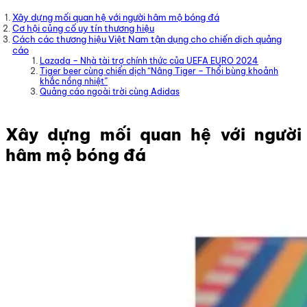
Xây dựng mối quan hệ với người hâm mộ bóng đá
Cơ hội củng cố uy tín thương hiệu
Cách các thương hiệu Việt Nam tận dụng cho chiến dịch quảng
cáo
Lazada – Nhà tài trợ chính thức của UEFA EURO 2024
Tiger beer cùng chiến dịch “Nâng Tiger – Thổi bùng khoảnh
khắc nồng nhiệt”
Quảng cáo ngoài trời cùng Adidas
Xây dựng mối quan hệ với người
hâm mộ bóng đá