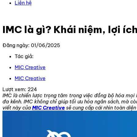
Liên hệ
Trang chủ
–
Kiến thức
–
Kiến thức Marketing
–
IMC là gì?
IMC là gì? Khái niệm, lợi í
Đăng ngày: 01/06/2025
Tác giả:
MIC Creative
MIC Creative
Lượt xem:
224
IMC là chiến lược trọng tâm trong việc đồng bộ hóa mọi
đa kênh. IMC không chỉ giúp tối ưu hóa ngân sách, mà còn
viết này của
MIC Creative
sẽ cung cấp cái nhìn toàn diện