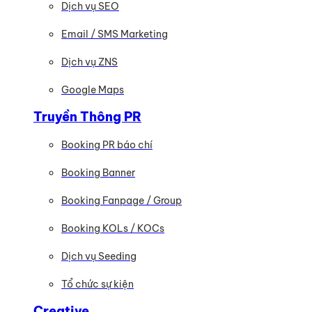
Dịch vụ SEO
Email / SMS Marketing
Dịch vụ ZNS
Google Maps
Truyền Thông PR
Booking PR báo chí
Booking Banner
Booking Fanpage / Group
Booking KOLs / KOCs
Dịch vụ Seeding
Tổ chức sự kiện
Creative