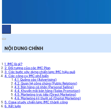
NỘI DUNG CHÍNH
1. IMC là gì?
2. Đối tượng của các IMC Plan
3. Các bước xây dựng chiến lược IMC hiệu quả
4. Các công cụ IMC phổ biến
4.1. Quảng cáo (Advertising)
4.2. Quan hệ công chúng (Public Relations)
4.3. Bán hàng cá nhân (Personal Selling)
4.4. Khuyến mãi bán hàng (Sales Promotion)
4.5. Marketing trực tiếp (Direct Marketing)
4.6. Marketing kỹ thuật số (Digital Marketing)
5. Case study chiến lược IMC thành công
6. Kết luận