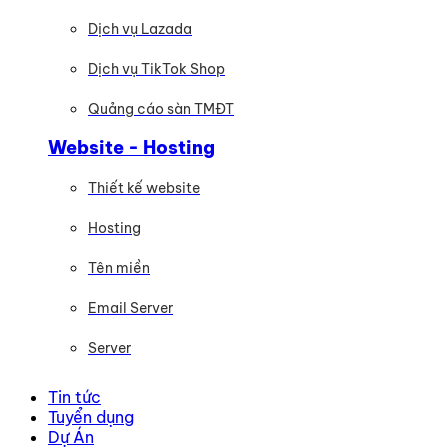
Dịch vụ Lazada
Dịch vụ TikTok Shop
Quảng cáo sàn TMĐT
Website - Hosting
Thiết kế website
Hosting
Tên miền
Email Server
Server
Tin tức
Tuyển dụng
Dự Án