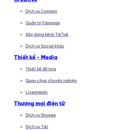
Dịch vụ Content
Quản trị Fanpage
Xây dựng kênh TikTok
Dịch vụ Social khác
Thiết kế - Media
Thiết kế đồ họa
Quay chụp chuyên nghiệp
Livestream
Thương mại điện tử
Dịch vụ Shopee
Dịch vụ Tiki