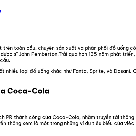
a
t trên toàn cầu, chuyên sản xuất và phân phối đồ uống có
a dược sĩ John Pemberton.Trải qua hơn 135 năm phát triển
 cầu.
t nhiều loại đồ uống khác như Fanta, Sprite, và Dasani. 
.
của Coca-Cola
ch PR thành công của Coca-Cola, nhằm truyền tải thông đ
uyền thông xem là một trong những ví dụ tiêu biểu của vi