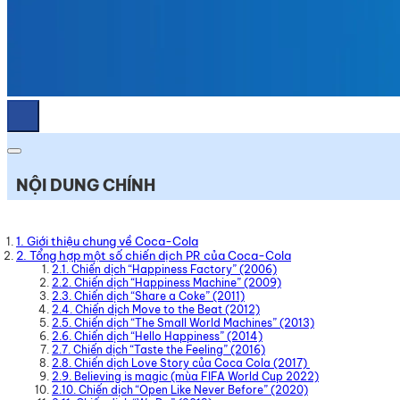
NỘI DUNG CHÍNH
1. Giới thiệu chung về Coca-Cola
2. Tổng hợp một số chiến dịch PR của Coca-Cola
2.1. Chiến dịch “Happiness Factory” (2006)
2.2. Chiến dịch “Happiness Machine” (2009)
2.3. Chiến dịch “Share a Coke” (2011)
2.4. Chiến dịch Move to the Beat (2012)
2.5. Chiến dịch “The Small World Machines” (2013)
2.6. Chiến dịch “Hello Happiness” (2014)
2.7. Chiến dịch “Taste the Feeling” (2016)
2.8. Chiến dịch Love Story của Coca Cola (2017)
2.9. Believing is magic (mùa FIFA World Cup 2022)
2.10. Chiến dịch “Open Like Never Before” (2020)