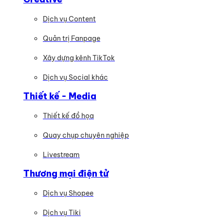
Dịch vụ Content
Quản trị Fanpage
Xây dựng kênh TikTok
Dịch vụ Social khác
Thiết kế - Media
Thiết kế đồ họa
Quay chụp chuyên nghiệp
Livestream
Thương mại điện tử
Dịch vụ Shopee
Dịch vụ Tiki