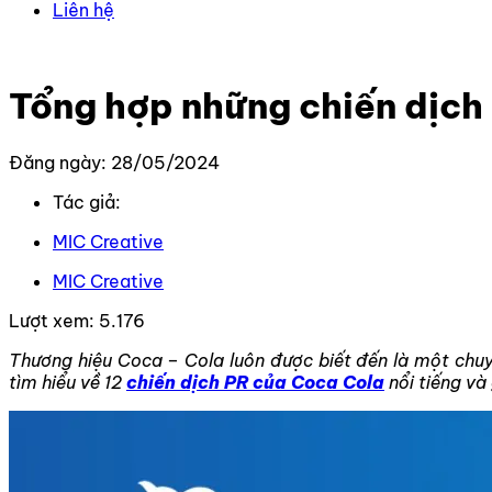
Liên hệ
Trang chủ
–
Kiến thức
–
Truyền thông PR
–
Tổng hợp nhữn
Tổng hợp những chiến dịch
Đăng ngày: 28/05/2024
Tác giả:
MIC Creative
MIC Creative
Lượt xem:
5.176
Thương hiệu Coca – Cola luôn được biết đến là một chuyê
tìm hiểu về 12
chiến dịch PR của Coca Cola
nổi tiếng và