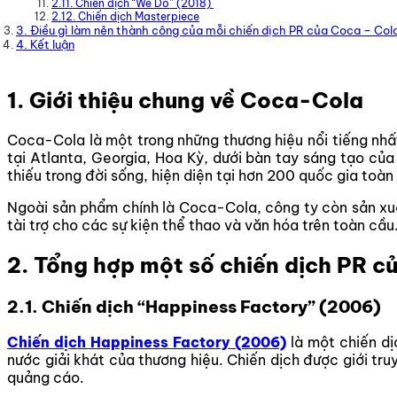
2.11. Chiến dịch “We Do” (2018)
2.12. Chiến dịch Masterpiece
3. Điều gì làm nên thành công của mỗi chiến dịch PR của Coca – Col
4. Kết luận
1. Giới thiệu chung về Coca-Cola
Coca-Cola là một trong những thương hiệu nổi tiếng nhấ
tại Atlanta, Georgia, Hoa Kỳ, dưới bàn tay sáng tạo củ
thiếu trong đời sống, hiện diện tại hơn 200 quốc gia toàn
Ngoài sản phẩm chính là Coca-Cola, công ty còn sản xuấ
tài trợ cho các sự kiện thể thao và văn hóa trên toàn cầu
2. Tổng hợp một số chiến dịch PR 
2.1. Chiến dịch “Happiness Factory” (2006)
Chiến dịch Happiness Factory (2006)
là
một chiến dị
nước giải khát của thương hiệu. Chiến dịch được giới tr
quảng cáo.