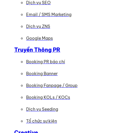
Dịch vụ SEO
Email / SMS Marketing
Dịch vụ ZNS
Google Maps
Truyền Thông PR
Booking PR báo chí
Booking Banner
Booking Fanpage / Group
Booking KOLs / KOCs
Dịch vụ Seeding
Tổ chức sự kiện
Creative