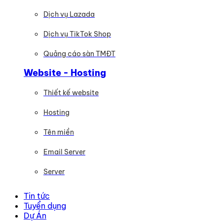
Dịch vụ Lazada
Dịch vụ TikTok Shop
Quảng cáo sàn TMĐT
Website - Hosting
Thiết kế website
Hosting
Tên miền
Email Server
Server
Tin tức
Tuyển dụng
Dự Án