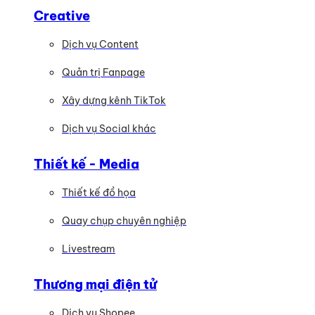
Creative
Dịch vụ Content
Quản trị Fanpage
Xây dựng kênh TikTok
Dịch vụ Social khác
Thiết kế - Media
Thiết kế đồ họa
Quay chụp chuyên nghiệp
Livestream
Thương mại điện tử
Dịch vụ Shopee