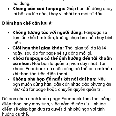
nội dung.
Không cần xoá fanpage:
Giúp bạn dễ dàng quay
lại bất cứ lúc nào, thay vì phải tạo mới từ đầu.
Điểm hạn chế cần lưu ý:
Không tương tác với người dùng:
Fanpage sẽ
tạm ẩn khỏi tìm kiếm, không nhận tin nhắn hay bình
luận.
Giới hạn thời gian khóa:
Thời gian tối đa là 14
ngày, sau đó fanpage sẽ tự động mở lại.
Khóa fanpage có thể ảnh hưởng đến tài khoản
cá nhân:
Nếu bạn là quản trị viên duy nhất, tài
khoản Facebook cá nhân cũng có thể bị tạm khóa
khi thao tác trên điện thoại.
Không phù hợp để ngắt kết nối dài hạn:
Nếu
bạn muốn dừng hẳn, cần cân nhắc các phương án
như xóa fanpage hoặc chuyển quyền quản trị.
Dù bạn chọn cách khóa page Facebook tạm thời bằng
điện thoại hay máy tính, việc nắm rõ các ưu – nhược
điểm sẽ giúp bạn đưa ra quyết định phù hợp với tình
huống cụ thể.