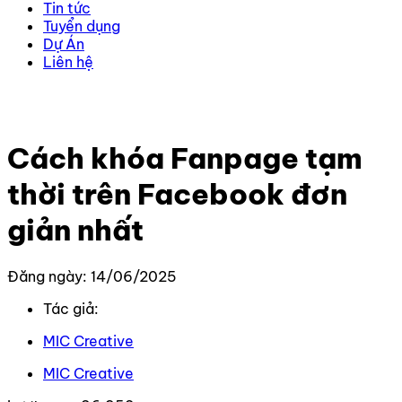
Tin tức
Tuyển dụng
Dự Án
Liên hệ
Trang chủ
–
Kiến thức
–
Kiến thức Facebook
–
Cách
khóa Fanpage tạm thời trên Facebook đơn giản nhất
Cách khóa Fanpage tạm
thời trên Facebook đơn
giản nhất
Đăng ngày: 14/06/2025
Tác giả:
MIC Creative
MIC Creative