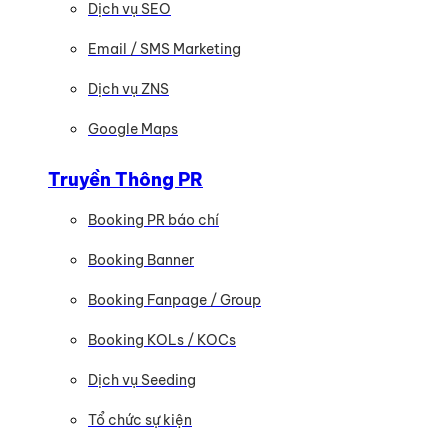
Dịch vụ SEO
Email / SMS Marketing
Dịch vụ ZNS
Google Maps
Truyền Thông PR
Booking PR báo chí
Booking Banner
Booking Fanpage / Group
Booking KOLs / KOCs
Dịch vụ Seeding
Tổ chức sự kiện