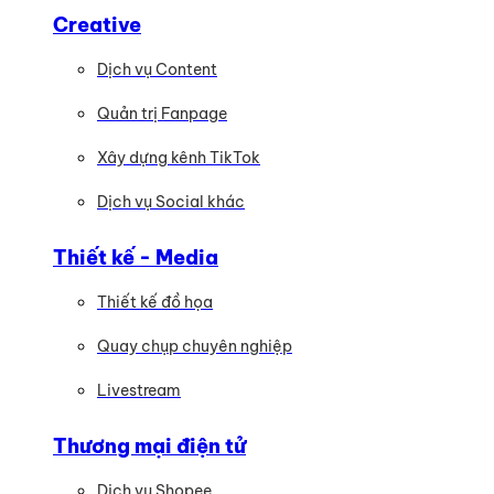
Creative
Dịch vụ Content
Quản trị Fanpage
Xây dựng kênh TikTok
Dịch vụ Social khác
Thiết kế - Media
Thiết kế đồ họa
Quay chụp chuyên nghiệp
Livestream
Thương mại điện tử
Dịch vụ Shopee