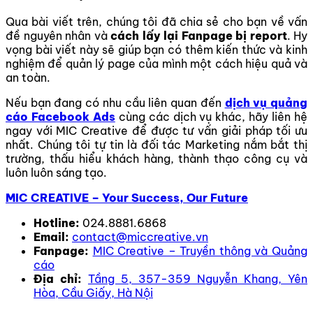
Qua bài viết trên, chúng tôi đã chia sẻ cho bạn
về vấn
đề nguyên nhân và
cách lấy lại Fanpage bị report
. Hy
vọng bài viết này sẽ giúp bạn
có thêm kiến thức và kinh
nghiệm để quản lý page của mình một cách hiệu quả và
an toàn.
Nếu bạn đang có nhu cầu liên quan đến
dịch vụ quảng
cáo Facebook Ads
cùng các dịch vụ khác, hãy liên hệ
ngay với MIC Creative để được tư vấn giải pháp tối ưu
nhất. Chúng tôi tự tin là đối tác Marketing nắm bắt thị
trường, thấu hiểu khách hàng, thành thạo công cụ và
luôn luôn sáng tạo.
MIC CREATIVE – Your Success, Our Future
Hotline:
024.8881.6868
Email:
contact@miccreative.vn
Fanpage:
MIC Creative – Truyền thông và Quảng
cáo
Địa chỉ:
Tầng 5, 357-359 Nguyễn Khang, Yên
Hòa, Cầu Giấy, Hà Nội