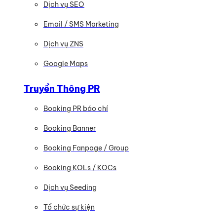
Dịch vụ SEO
Email / SMS Marketing
Dịch vụ ZNS
Google Maps
Truyền Thông PR
Booking PR báo chí
Booking Banner
Booking Fanpage / Group
Booking KOLs / KOCs
Dịch vụ Seeding
Tổ chức sự kiện