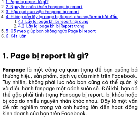
1. Page bị report là gì?
2. Nguyên nhân khiến Fanpage bị report
3. Hậu quả của việc Fanpage bị report
4. Hướng dẫn lấy lại page bị Report cho người mới bắt đầu
4.1. Lấy lại page khi bị report nội dung
4.2. Lấy lại page khi bị Report trang
5. 05 mẹo giúp bạn phòng ngừa Page bị report
6. Kết luận
1.
Page bị report là gì?
Fanpage
là một công cụ quan trọng để bạn quảng bá
thương hiệu, sản phẩm, dịch vụ của mình trên Facebook.
Tuy nhiên, không phải lúc nào bạn cũng có thể quản lý
và điều hành fanpage một cách suôn sẻ.
Đôi khi, bạn có
thể gặp phải tình trạng Fanpage bị report, bị khóa hoặc
bị xóa do nhiều nguyên nhân khác nhau. Đây là một vấn
đề rất nghiêm trọng và ảnh hưởng lớn đến hoạt động
kinh doanh của bạn trên Facebook.