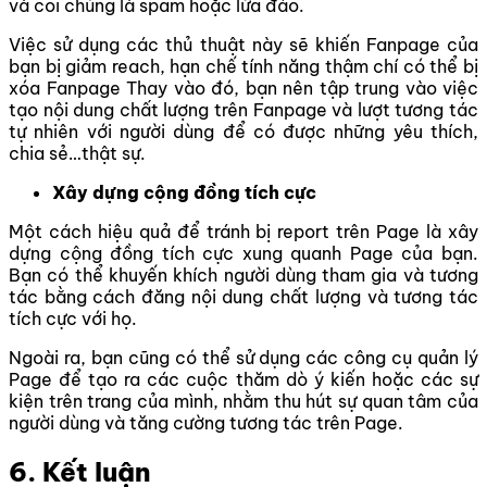
và coi chúng là spam hoặc lừa đảo.
Việc sử dụng các thủ thuật này sẽ khiến Fanpage của
bạn bị giảm reach, hạn chế tính năng thậm chí có thể bị
xóa Fanpage Thay vào đó, bạn nên tập trung vào việc
tạo nội dung chất lượng trên Fanpage và lượt tương tác
tự nhiên với người dùng để có được những
yêu thích,
chia sẻ…
thật sự.
Xây dựng cộng đồng tích cực
Một cách hiệu quả để tránh bị report trên Page là xây
dựng cộng đồng tích cực xung quanh Page của bạn.
Bạn có thể khuyến khích người dùng tham gia và tương
tác bằng cách đăng nội dung chất lượng và tương tác
tích cực với họ.
Ngoài ra, bạn cũng có thể sử dụng các công cụ quản lý
Page để tạo ra các cuộc thăm dò ý kiến hoặc các sự
kiện trên trang của mình, nhằm thu hút sự quan tâm của
người dùng và tăng cường tương tác trên Page.
6. Kết luận