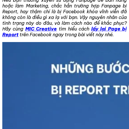
hoặc làm Marketing, chắc hẳn trường hợp Fanpage bị
Report, hay thậm chí là bị Facebook khóa vĩnh viễn đã
không còn là điều gì xa lạ với bạn. Vậy nguyên nhân của
tình trạng này do đâu, và làm cách nào để khắc phục?
Hãy cùng
MIC Creative
tìm hiểu cách
lấy lại Page bị
Report
trên Facebook ngay trong bài viết này nhé.