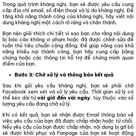
Trong quá trình kháng nghị,
bạn sẽ được yêu cầu cung
cấp địa chỉ email, số điện thoại và lý do kháng nghị
.
Để
tăng khả năng thành công của kháng nghị, hãy viết nội
dung kháng nghị một cách rõ ràng và chân thành.
Bạn nên giải thích chi tiết vì sao bạn cho rằng nội dung
bị báo cáo không vi phạm hoặc đã được chỉnh sửa để
tuân thủ tiêu chuẩn cộng đồng. Để giúp nâng cao khả
năng khiếu nại thành công, bạn hãy cung cấp bằng
chứng hoặc các thông tin hỗ trợ để chứng minh quan
điểm của bạn
.
Bước 3:
Chờ xử lý và thông báo kết quả
Sau khi gửi yêu cầu kháng nghị, bạn sẽ phải chờ
Facebook xem xét và xử lý yêu cầu. Thời gian xử lý có
thể kéo dài từ
vài giờ đến vài ngày
, tùy thuộc vào số
lượng yêu cầu đang chờ xử lý.
Khi có kết quả, bạn sẽ nhận được Email thông báo về
việc yêu cầu của bạn đã được chấp nhận hoặc từ chối.
Nếu yêu cầu của bạn được chấp nhận, nội dung bị gỡ bỏ
sẽ được khôi phục và Fanpage của bạn sẽ hoạt động