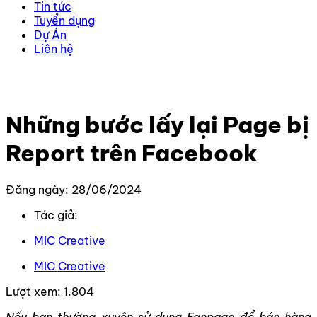
Tin tức
Tuyển dụng
Dự Án
Liên hệ
Trang chủ
–
Kiến thức
–
Kiến thức Facebook
–
Những
bước lấy lại Page bị Report trên Facebook
Những bước lấy lại Page bị
Report trên Facebook
Đăng ngày: 28/06/2024
Tác giả:
MIC Creative
MIC Creative
Lượt xem:
1.804
Nếu bạn thường xuyên sử dụng Fanpage để bán hàng