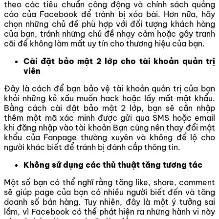
theo các tiêu chuẩn công động và chính sách quảng
cáo của Facebook
để tránh bị xóa bài. Hơn nữa, hãy
chọn những chủ đề phù hợp với đối tượng khách hàng
của bạn, tránh những chủ đề nhạy cảm hoặc gây tranh
cãi để không làm mất uy tín cho thương hiệu của bạn.
Cài đặt bảo mật 2 lớp cho tài khoản quản trị
viên
Đây là cách để bạn bảo vệ tài khoản quản trị của bạn
khỏi những kẻ xấu muốn hack hoặc lấy mất mật khẩu.
Bằng cách cài đặt bảo mật 2 lớp, bạn sẽ cần nhập
thêm một mã xác minh được gửi qua SMS hoặc email
khi đăng nhập vào
tài khoản
Bạn cũng nên thay đổi mật
khẩu của Fanpage thường xuyên và không để lộ cho
người khác biết
để tránh bị đánh cắp thông tin
.
Không sử dụng các thủ thuật tăng tương tác
Một số bạn có thể nghĩ rằng tăng
like, share, comment
sẽ giúp page của bạn có nhiều người biết đến và tăng
doanh số bán hàng. Tuy nhiên, đây là một ý tưởng sai
lầm, vì Facebook có thể phát hiện ra những hành vi này