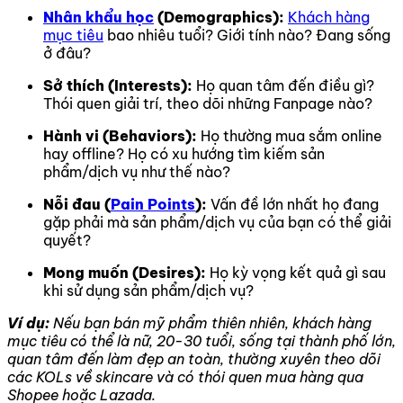
Nhân khẩu học
(Demographics):
Khách hàng
mục tiêu
bao nhiêu tuổi? Giới tính nào? Đang sống
ở đâu?
Sở thích (Interests):
Họ quan tâm đến điều gì?
Thói quen giải trí, theo dõi những Fanpage nào?
Hành vi (Behaviors):
Họ thường mua sắm online
hay offline? Họ có xu hướng tìm kiếm sản
phẩm/dịch vụ như thế nào?
Nỗi đau (
Pain Points
):
Vấn đề lớn nhất họ đang
gặp phải mà sản phẩm/dịch vụ của bạn có thể giải
quyết?
Mong muốn (Desires):
Họ kỳ vọng kết quả gì sau
khi sử dụng sản phẩm/dịch vụ?
Ví dụ:
Nếu bạn bán mỹ phẩm thiên nhiên, khách hàng
mục tiêu có thể là nữ, 20-30 tuổi, sống tại thành phố lớn,
quan tâm đến làm đẹp an toàn, thường xuyên theo dõi
các KOLs về skincare và có thói quen mua hàng qua
Shopee hoặc Lazada.