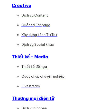
Creative
Dịch vụ Content
Quản trị Fanpage
Xây dựng kênh TikTok
Dịch vụ Social khác
Thiết kế - Media
Thiết kế đồ họa
Quay chụp chuyên nghiệp
Livestream
Thương mại điện tử
Dịch vụ Shopee