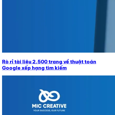
Rò rỉ tài liệu 2.500 trang về thuật toán
Google xếp hạng tìm kiếm