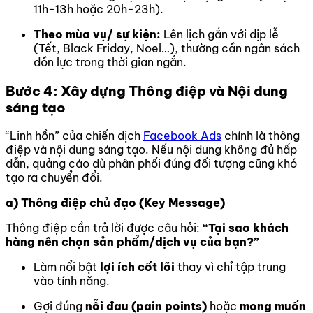
11h-13h hoặc 20h-23h).
Theo mùa vụ/ sự kiện:
Lên lịch gắn với dịp lễ
(Tết, Black Friday, Noel…), thường cần ngân sách
dồn lực trong thời gian ngắn.
Bước 4: Xây dựng Thông điệp và Nội dung
sáng tạo
“Linh hồn” của chiến dịch
Facebook Ads
chính là thông
điệp và nội dung sáng tạo. Nếu nội dung không đủ hấp
dẫn, quảng cáo dù phân phối đúng đối tượng cũng khó
tạo ra chuyển đổi.
a) Thông điệp chủ đạo (Key Message)
Thông điệp cần trả lời được câu hỏi:
“Tại sao khách
hàng nên chọn sản phẩm/dịch vụ của bạn?”
Làm nổi bật
lợi ích cốt lõi
thay vì chỉ tập trung
vào tính năng.
Gợi đúng
nỗi đau (pain points)
hoặc
mong muốn