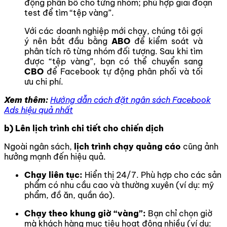
động phân bổ cho từng nhóm; phù hợp giai đoạn
test để tìm “tệp vàng”.
Với các doanh nghiệp mới chạy, chúng tôi gợi
ý nên bắt đầu bằng
ABO
để kiểm soát và
phân tích rõ từng nhóm đối tượng. Sau khi tìm
được “tệp vàng”, bạn có thể chuyển sang
CBO
để Facebook tự động phân phối và tối
ưu chi phí.
Xem thêm:
Hướng dẫn cách đặt ngân sách Facebook
Ads hiệu quả nhất
b) Lên lịch trình chi tiết cho chiến dịch
Ngoài ngân sách,
lịch trình chạy quảng cáo
cũng ảnh
hưởng mạnh đến hiệu quả.
Chạy liên tục:
Hiển thị 24/7. Phù hợp cho các sản
phẩm có nhu cầu cao và thường xuyên (ví dụ: mỹ
phẩm, đồ ăn, quần áo).
Chạy theo khung giờ “vàng”:
Bạn chỉ chọn giờ
mà khách hàng mục tiêu hoạt động nhiều (ví dụ: