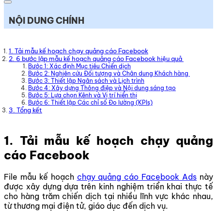
NỘI DUNG CHÍNH
1. Tải mẫu kế hoạch chạy quảng cáo Facebook
2. 6 bước lập mẫu kế hoạch quảng cáo Facebook hiệu quả
Bước 1: Xác định Mục tiêu Chiến dịch
Bước 2: Nghiên cứu Đối tượng và Chân dung Khách hàng
Bước 3: Thiết lập Ngân sách và Lịch trình
Bước 4: Xây dựng Thông điệp và Nội dung sáng tạo
Bước 5: Lựa chọn Kênh và Vị trí hiển thị
Bước 6: Thiết lập Các chỉ số Đo lường (KPIs)
3. Tổng kết
1. Tải mẫu kế hoạch chạy quảng
cáo Facebook
File mẫu kế hoạch
chạy quảng cáo Facebook Ads
này
được xây dựng dựa trên kinh nghiệm triển khai thực tế
cho hàng trăm chiến dịch tại nhiều lĩnh vực khác nhau,
từ thương mại điện tử, giáo dục đến dịch vụ.