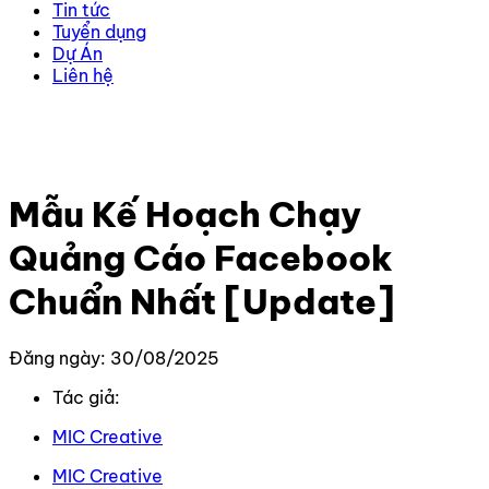
Tin tức
Tuyển dụng
Dự Án
Liên hệ
Trang chủ
–
Kiến thức
–
Kiến thức Facebook
–
Mẫu Kế
Hoạch Chạy Quảng Cáo Facebook Chuẩn Nhất
[Update]
Mẫu Kế Hoạch Chạy
Quảng Cáo Facebook
Chuẩn Nhất [Update]
Đăng ngày: 30/08/2025
Tác giả:
MIC Creative
MIC Creative