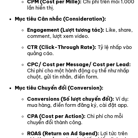
CPM (Cost per Mille):
Chi phí trên mỗi 1.000
lần hiển thị.
Mục tiêu Cân nhắc (Consideration):
Engagement (Lượt tương tác):
Like, share,
comment, lượt xem video.
CTR (Click-Through Rate):
Tỷ lệ nhấp vào
quảng cáo.
CPC/ Cost per Message/ Cost per Lead:
Chi phí cho một hành động cụ thể như nhấp
chuột, gửi tin nhắn, điền form.
Mục tiêu Chuyển đổi (Conversion):
Conversions (Số lượt chuyển đổi):
Ví dụ:
mua hàng, điền form đăng ký, cài đặt app.
CPA (Cost per Action):
Chi phí cho mỗi
chuyển đổi thành công.
ROAS (Return on Ad Spend):
Lợi tức trên