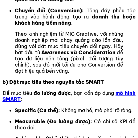
Chuyển đổi (Conversion):
Tầng đáy phễu tập
trung vào hành động tạo ra
doanh thu hoặc
khách hàng tiềm năng
.
Theo k
inh nghiệm từ MIC Creative, với những
doanh nghiệp mới chạy quảng cáo lần đầu,
đừng vội đặt mục tiêu chuyển đổi ngay. Hãy
bắt đầu từ
Awareness và Consideration
để
tạo dữ liệu nền tảng (pixel, đối tượng tùy
chỉnh), sau đó mới tối ưu cho Conversion để
đạt hiệu quả bền vững.
b) Đặt mục tiêu theo nguyên tắc SMART
Để mục tiêu
đo lường được
, bạn cần áp dụng
mô hình
SMART
:
Specific (Cụ thể):
Không mơ hồ, mà phải rõ ràng.
Measurable (Đo lường được):
Có chỉ số KPI để
theo dõi.