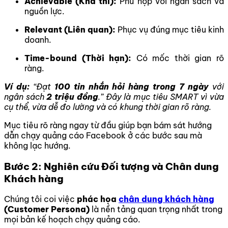
Achievable (Khả thi):
Phù hợp với ngân sách và
nguồn lực.
Relevant (Liên quan):
Phục vụ đúng mục tiêu kinh
doanh.
Time-bound (Thời hạn):
Có mốc thời gian rõ
ràng.
Ví dụ:
“Đạt
100 tin nhắn hỏi hàng trong 7 ngày
với
ngân sách
2 triệu đồng
.” Đây là mục tiêu SMART vì vừa
cụ thể, vừa dễ đo lường và có khung thời gian rõ ràng.
Mục tiêu rõ ràng ngay từ đầu giúp bạn bám sát hướng
dẫn chạy quảng cáo Facebook ở các bước sau mà
không lạc hướng.
Bước 2: Nghiên cứu Đối tượng và Chân dung
Khách hàng
Chúng tôi coi việc
phác họa
chân dung khách hàng
(Customer Persona)
là nền tảng quan trọng nhất trong
mọi bản kế hoạch chạy quảng cáo.