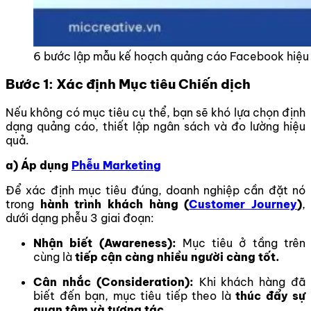
6 bước lập mẫu kế hoạch quảng cáo Facebook hiệu
Bước 1: Xác định Mục tiêu Chiến dịch
Nếu không có mục tiêu cụ thể, bạn sẽ khó lựa chọn định
dạng quảng cáo, thiết lập ngân sách và đo lường hiệu
quả.
a) Áp dụng
Phễu Marketing
Để xác định mục tiêu đúng, doanh nghiệp cần đặt nó
trong
hành trình khách hàng (
Customer Journey
)
,
dưới dạng phễu 3 giai đoạn:
Nhận biết (Awareness):
Mục tiêu ở tầng trên
cùng là
tiếp cận càng nhiều người càng tốt.
Cân nhắc (Consideration):
Khi khách hàng đã
biết đến bạn, mục tiêu tiếp theo là
thúc đẩy sự
quan tâm và tương tác
.