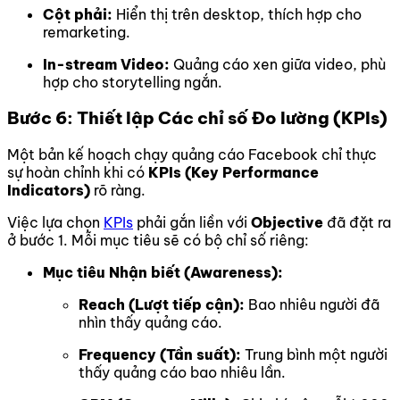
Cột phải:
Hiển thị trên desktop, thích hợp cho
remarketing.
In-stream Video:
Quảng cáo xen giữa video, phù
hợp cho storytelling ngắn.
Bước 6: Thiết lập Các chỉ số Đo lường (KPIs)
Một bản kế hoạch chạy quảng cáo Facebook chỉ thực
sự hoàn chỉnh khi có
KPIs (Key Performance
Indicators)
rõ ràng.
Việc lựa chọn
KPIs
phải gắn liền với
Objective
đã đặt ra
ở bước 1. Mỗi mục tiêu sẽ có bộ chỉ số riêng:
Mục tiêu Nhận biết (Awareness):
Reach (Lượt tiếp cận):
Bao nhiêu người đã
nhìn thấy quảng cáo.
Frequency (Tần suất):
Trung bình một người
thấy quảng cáo bao nhiêu lần.