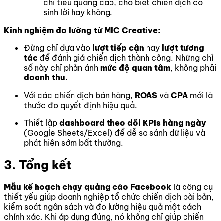
chi tiêu quảng cáo, cho biết chiến dịch có
sinh lời hay không.
Kinh nghiệm đo lường từ MIC Creative:
Đừng chỉ dựa vào
lượt tiếp cận
hay
lượt tương
tác
để đánh giá chiến dịch thành công. Những chỉ
số này chỉ phản ánh
mức độ quan tâm
, không phải
doanh thu
.
Với các chiến dịch bán hàng,
ROAS
và
CPA
mới là
thước đo quyết định hiệu quả.
Thiết lập
dashboard theo dõi KPIs hàng ngày
(Google Sheets/Excel) để dễ so sánh dữ liệu và
phát hiện sớm bất thường.
3. Tổng kết
Mẫu kế hoạch chạy quảng cáo Facebook
là công cụ
thiết yếu giúp doanh nghiệp tổ chức chiến dịch bài bản,
kiểm soát ngân sách và đo lường hiệu quả một cách
chính xác. Khi áp dụng đúng, nó không chỉ giúp chiến