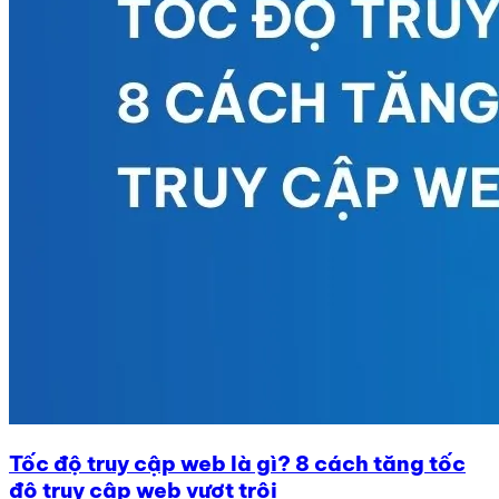
Tốc độ truy cập web là gì? 8 cách tăng tốc
độ truy cập web vượt trội