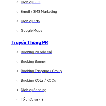
Dịch vụ SEO
Email / SMS Marketing
Dịch vụ ZNS
Google Maps
Truyền Thông PR
Booking PR báo chí
Booking Banner
Booking Fanpage / Group
Booking KOLs / KOCs
Dịch vụ Seeding
Tổ chức sự kiện