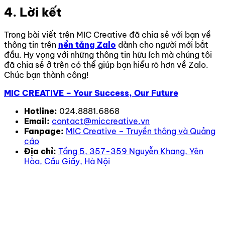
4. Lời kết
Trong bài viết trên MIC Creative đã chia sẻ với bạn về
thông tin trên
nền tảng Zalo
dành cho người mới bắt
đầu. Hy vọng với những thông tin hữu ích mà chúng tôi
đã chia sẻ ở trên có thể giúp bạn hiểu rõ hơn về Zalo.
Chúc bạn thành công!
MIC CREATIVE – Your Success, Our Future
Hotline:
024.8881.6868
Email:
contact@miccreative.vn
Fanpage:
MIC Creative – Truyền thông và Quảng
cáo
Địa chỉ:
Tầng 5, 357-359 Nguyễn Khang, Yên
Hòa, Cầu Giấy, Hà Nội