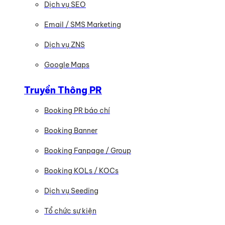
Dịch vụ SEO
Email / SMS Marketing
Dịch vụ ZNS
Google Maps
Truyền Thông PR
Booking PR báo chí
Booking Banner
Booking Fanpage / Group
Booking KOLs / KOCs
Dịch vụ Seeding
Tổ chức sự kiện