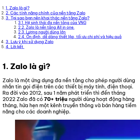
1. Zalo là gì?
2. Các tính năng chính của nền tảng Zalo
3. Tại sao bạn nên khai thác nền tảng Zalo?
3.1. Hệ sinh thái đa nền tảng của VNG
2.2. Zalo là nền tảng All in one.
2.3. Lượng người dùng lớn
2.4. Ổn định, dễ dàng thiết lập, tối ưu chi phí và hiệu quả
3. Lưu ý khi sử dụng Zalo
4. Lời kết
1. Zalo là gì?
Zalo là một ứng dụng đa nền tảng cho phép người dùng
nhắn tin gọi điện trên các thiết bị máy tính, điện thoại.
Ra đời vào 2012, sau 1 năm phát triển thì đến tháng
2022 Zalo đã có
70+ triệu
người dùng hoạt động hàng
tháng, hứa hẹn một kênh truyền thông và bán hàng tiềm
năng cho các doanh nghiệp.