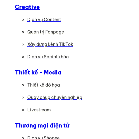
Creative
Dịch vụ Content
Quản trị Fanpage
Xây dựng kênh TikTok
Dịch vụ Social khác
Thiết kế - Media
Thiết kế đồ họa
Quay chụp chuyên nghiệp
Livestream
Thương mại điện tử
Dịch vụ Shopee