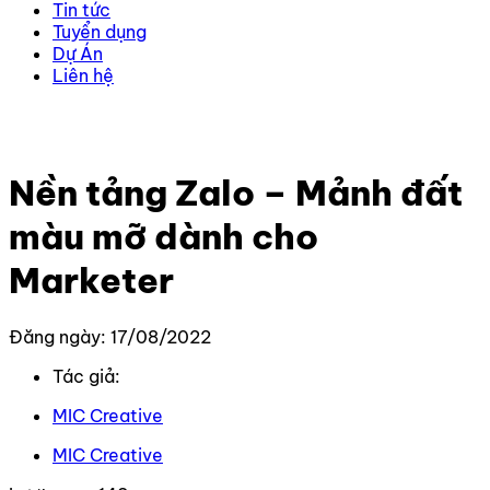
Tin tức
Tuyển dụng
Dự Án
Liên hệ
Trang chủ
–
Kiến thức
–
Zalo
–
Nền tảng Zalo – Mảnh
đất màu mỡ dành cho Marketer
Nền tảng Zalo – Mảnh đất
màu mỡ dành cho
Marketer
Đăng ngày: 17/08/2022
Tác giả:
MIC Creative
MIC Creative