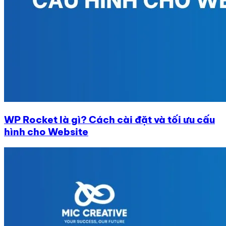
WP Rocket là gì? Cách cài đặt và tối ưu cấu
hình cho Website