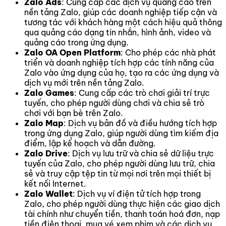
Zalo Ads
: Cung cấp các dịch vụ quảng cáo trên
nền tảng Zalo, giúp các doanh nghiệp tiếp cận và
tương tác với khách hàng một cách hiệu quả thông
qua quảng cáo dạng tin nhắn, hình ảnh, video và
quảng cáo trong ứng dụng.
Zalo OA Open Platform
: Cho phép các nhà phát
triển và doanh nghiệp tích hợp các tính năng của
Zalo vào ứng dụng của họ, tạo ra các ứng dụng và
dịch vụ mới trên nền tảng Zalo.
Zalo Games
: Cung cấp các trò chơi giải trí trực
tuyến, cho phép người dùng chơi và chia sẻ trò
chơi với bạn bè trên Zalo.
Zalo Map
: Dịch vụ bản đồ và điều hướng tích hợp
trong ứng dụng Zalo, giúp người dùng tìm kiếm địa
điểm, lập kế hoạch và dẫn đường.
Zalo Drive
: Dịch vụ lưu trữ và chia sẻ dữ liệu trực
tuyến của Zalo, cho phép người dùng lưu trữ, chia
sẻ và truy cập tệp tin từ mọi nơi trên mọi thiết bị
kết nối Internet.
Zalo Wallet
: Dịch vụ ví điện tử tích hợp trong
Zalo, cho phép người dùng thực hiện các giao dịch
tài chính như chuyển tiền, thanh toán hoá đơn, nạp
tiền điện thoại, mua vé xem phim và các dịch vụ