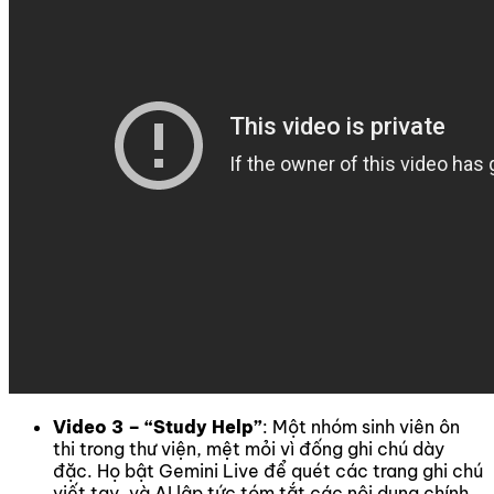
Video 3 – “Study Help”
: Một nhóm sinh viên ôn
thi trong thư viện, mệt mỏi vì đống ghi chú dày
đặc. Họ bật Gemini Live để quét các trang ghi chú
viết tay, và AI lập tức tóm tắt các nội dung chính,