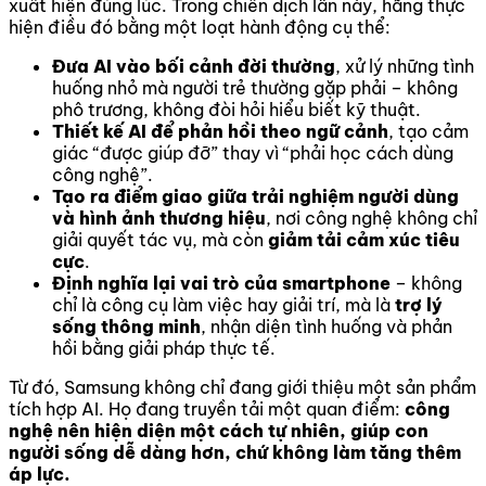
xuất hiện đúng lúc. Trong chiến dịch lần này, hãng thực
hiện điều đó bằng một loạt hành động cụ thể:
Đưa AI vào bối cảnh đời thường
, xử lý những tình
huống nhỏ mà người trẻ thường gặp phải – không
phô trương, không đòi hỏi hiểu biết kỹ thuật.
Thiết kế AI để phản hồi theo ngữ cảnh
, tạo cảm
giác “được giúp đỡ” thay vì “phải học cách dùng
công nghệ”.
Tạo ra điểm giao giữa trải nghiệm người dùng
và hình ảnh thương hiệu
, nơi công nghệ không chỉ
giải quyết tác vụ, mà còn
giảm tải cảm xúc tiêu
cực
.
Định nghĩa lại vai trò của smartphone
– không
chỉ là công cụ làm việc hay giải trí, mà là
trợ lý
sống thông minh
, nhận diện tình huống và phản
hồi bằng giải pháp thực tế.
Từ đó, Samsung không chỉ đang giới thiệu một sản phẩm
tích hợp AI. Họ đang truyền tải một quan điểm:
công
nghệ nên hiện diện một cách tự nhiên, giúp con
người sống dễ dàng hơn, chứ không làm tăng thêm
áp lực.