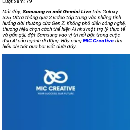
Lượt xem:
79
Mới đây,
Samsung ra mắt Gemini Live
trên Galaxy
S25 Ultra thông qua 3 video tập trung vào những tình
huống đời thường của Gen Z. Không phô diễn công nghệ,
thương hiệu chọn cách thể hiện AI như một trợ lý thực tế
và gần gũi, đặt Samsung vào vị trí nổi bật trong cuộc
đua AI của ngành di động. Hãy cùng
MIC Creative
tìm
hiểu chi tiết qua bài viết dưới đây.