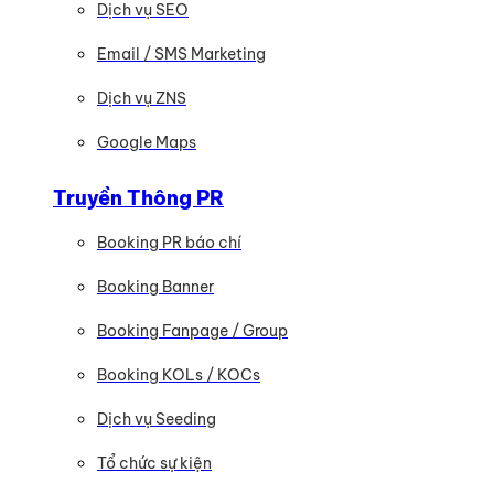
Dịch vụ SEO
Email / SMS Marketing
Dịch vụ ZNS
Google Maps
Truyền Thông PR
Booking PR báo chí
Booking Banner
Booking Fanpage / Group
Booking KOLs / KOCs
Dịch vụ Seeding
Tổ chức sự kiện