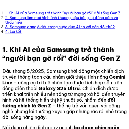
1. Khi AI của Samsung trở thành “người bạn gỡ rối” đời sống Gen Z
2. Samsung làm mới hình ảnh thương hiệu bằng sự đồng cảm và
thấu hiểu
3. Samsung đang ở đâu trong cuộc đua AI so với các đối thủ?
4. Lời kết
1. Khi AI của Samsung trở thành
“người bạn gỡ rối” đời sống Gen Z
Đầu tháng 5/2025, Samsung khởi động một chiến dịch
truyền thông toàn cầu nhằm giới thiệu tính năng
Gemini
Live
– công cụ trí tuệ nhân tạo được tích hợp sẵn trên
dòng điện thoại
Galaxy S25 Ultra
. Chiến dịch được
triển khai trên nhiều nền tảng từ mạng xã hội đến truyền
hình và hệ thống hiển thị kỹ thuật số, nhắm đến
đối
tượng chính là Gen Z
– thế hệ trẻ vốn quen với công
nghệ nhưng lại thường xuyên gặp những rắc rối nhỏ trong
đời sống hàng ngày.
Nội dung chiến dịch xoay quanh
ba đoạn phim ngắn
,