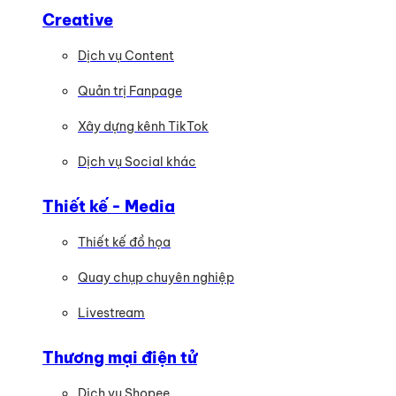
Creative
Dịch vụ Content
Quản trị Fanpage
Xây dựng kênh TikTok
Dịch vụ Social khác
Thiết kế - Media
Thiết kế đồ họa
Quay chụp chuyên nghiệp
Livestream
Thương mại điện tử
Dịch vụ Shopee