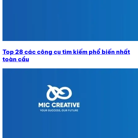
Top 28 các công cụ tìm kiếm phổ biến nhất
toàn cầu