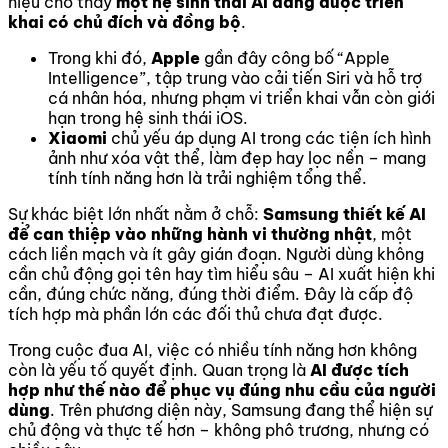
hiệu cho thấy
một hệ sinh thái AI đang được triển
khai có chủ đích và đồng bộ
.
Trong khi đó,
Apple
gần đây công bố “Apple
Intelligence”, tập trung vào cải tiến Siri và hỗ trợ
cá nhân hóa, nhưng phạm vi triển khai vẫn còn giới
hạn trong hệ sinh thái iOS.
Xiaomi
chủ yếu áp dụng AI trong các tiện ích hình
ảnh như xóa vật thể, làm đẹp hay lọc nền – mang
tính tính năng hơn là trải nghiệm tổng thể.
Sự khác biệt lớn nhất nằm ở chỗ:
Samsung thiết kế AI
để can thiệp vào những hành vi thường nhật
, một
cách liền mạch và ít gây gián đoạn. Người dùng không
cần chủ động gọi tên hay tìm hiểu sâu – AI xuất hiện khi
cần, đúng chức năng, đúng thời điểm. Đây là cấp độ
tích hợp mà phần lớn các đối thủ chưa đạt được.
Trong cuộc đua AI, việc có nhiều tính năng hơn không
còn là yếu tố quyết định. Quan trọng là
AI được tích
hợp như thế nào để phục vụ đúng nhu cầu của người
dùng
. Trên phương diện này, Samsung đang thể hiện sự
chủ động và thực tế hơn – không phô trương, nhưng có