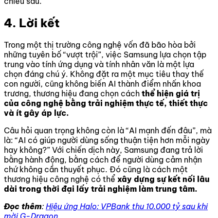
chiều sâu.
4. Lời kết
Trong một thị trường công nghệ vốn đã bão hòa bởi
những tuyên bố “vượt trội”, việc Samsung lựa chọn tập
trung vào tính ứng dụng và tính nhân văn là một lựa
chọn đáng chú ý. Không đặt ra một mục tiêu thay thế
con người, cũng không biến AI thành điểm nhấn khoa
trương, thương hiệu đang chọn cách
thể hiện giá trị
của công nghệ bằng trải nghiệm thực tế, thiết thực
và ít gây áp lực.
Câu hỏi quan trọng không còn là “AI mạnh đến đâu”, mà
là: “AI có giúp người dùng sống thuận tiện hơn mỗi ngày
hay không?” Với chiến dịch này, Samsung đang trả lời
bằng hành động, bằng cách để người dùng cảm nhận
chứ không cần thuyết phục. Đó cũng là cách một
thương hiệu công nghệ có thể
xây dựng sự kết nối lâu
dài trong thời đại lấy trải nghiệm làm trung tâm.
Đọc thêm
:
Hiệu ứng Halo: VPBank thu 10.000 tỷ sau khi
mời G-Dragon