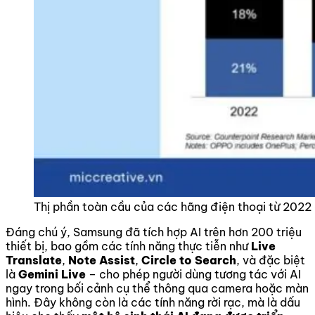
Thị phần toàn cầu của các hãng điện thoại từ 202
Đáng chú ý, Samsung đã tích hợp AI trên hơn 200 triệu
thiết bị, bao gồm các tính năng thực tiễn như
Live
Translate
,
Note Assist
,
Circle to Search
, và đặc biệt
là
Gemini Live
– cho phép người dùng tương tác với AI
ngay trong bối cảnh cụ thể thông qua camera hoặc màn
hình. Đây không còn là các tính năng rời rạc, mà là dấu