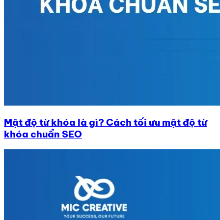
Mật độ từ khóa là gì? Cách tối ưu mật độ từ
khóa chuẩn SEO