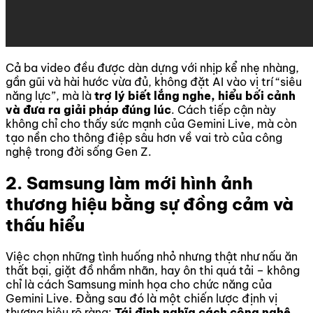
Cả ba video đều được dàn dựng với nhịp kể nhẹ nhàng,
gần gũi và hài hước vừa đủ, không đặt AI vào vị trí “siêu
năng lực”, mà là
trợ lý biết lắng nghe, hiểu bối cảnh
và đưa ra giải pháp đúng lúc
. Cách tiếp cận này
không chỉ cho thấy sức mạnh của Gemini Live, mà còn
tạo nền cho thông điệp sâu hơn về vai trò của công
nghệ trong đời sống Gen Z.
2. Samsung làm mới hình ảnh
thương hiệu bằng sự đồng cảm và
thấu hiểu
Việc chọn những tình huống nhỏ nhưng thật như nấu ăn
thất bại, giặt đồ nhầm nhãn, hay ôn thi quá tải – không
chỉ là cách Samsung minh họa cho chức năng của
Gemini Live. Đằng sau đó là một chiến lược định vị
thương hiệu rõ ràng:
Tái định nghĩa cách công nghệ