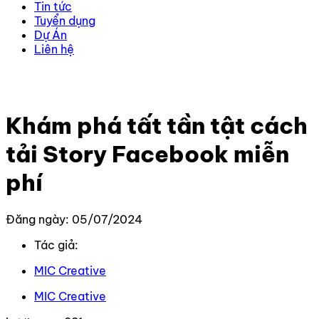
Tin tức
Tuyển dụng
Dự Án
Liên hệ
Trang chủ
–
Kiến thức
–
Kiến thức Facebook
–
Khám
phá tất tần tật cách tải Story Facebook miễn phí
Khám phá tất tần tật cách
tải Story Facebook miễn
phí
Đăng ngày: 05/07/2024
Tác giả:
MIC Creative
MIC Creative