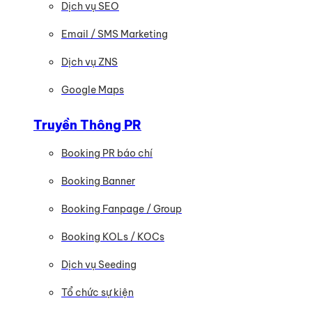
Dịch vụ SEO
Email / SMS Marketing
Dịch vụ ZNS
Google Maps
Truyền Thông PR
Booking PR báo chí
Booking Banner
Booking Fanpage / Group
Booking KOLs / KOCs
Dịch vụ Seeding
Tổ chức sự kiện