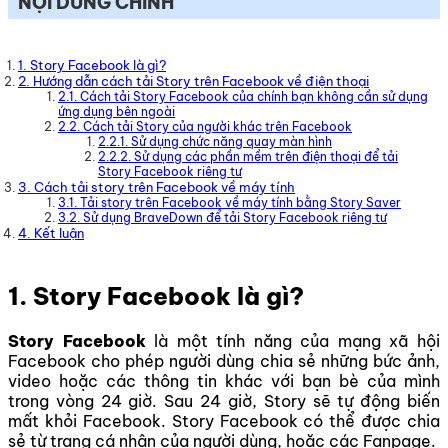
NỘI DUNG CHÍNH
1. Story Facebook là gì?
2. Hướng dẫn cách tải Story trên Facebook về điện thoại
2.1. Cách tải Story Facebook của chính bạn không cần sử dụng
ứng dụng bên ngoài
2.2. Cách tải Story của người khác trên Facebook
2.2.1. Sử dụng chức năng quay màn hình
2.2.2. Sử dụng các phần mềm trên điện thoại để tải
Story Facebook riêng tư
3. Cách tải story trên Facebook về máy tính
3.1. Tải story trên Facebook về máy tính bằng Story Saver
3.2. Sử dụng BraveDown để tải Story Facebook riêng tư
4. Kết luận
1. Story Facebook là gì?
Story Facebook
là một tính năng của mạng xã hội
Facebook cho phép người dùng chia sẻ những bức ảnh,
video hoặc các thông tin khác với bạn bè của mình
trong vòng 24 giờ. Sau 24 giờ, Story sẽ tự động biến
mất khỏi Facebook. Story Facebook có thể được chia
sẻ từ trang cá nhân của người dùng, hoặc các Fanpage.