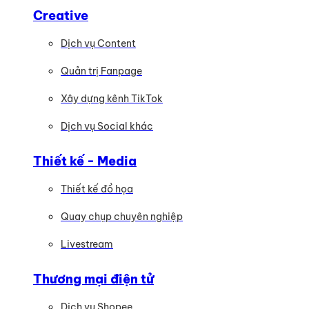
Creative
Dịch vụ Content
Quản trị Fanpage
Xây dựng kênh TikTok
Dịch vụ Social khác
Thiết kế - Media
Thiết kế đồ họa
Quay chụp chuyên nghiệp
Livestream
Thương mại điện tử
Dịch vụ Shopee