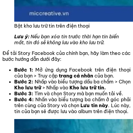
Bật kho lưu trữ tin trên điện thoại
Lưu ý:
Nếu bạn xóa tin trước thời hạn tin biến
mất, tin đó sẽ không lưu vào kho lưu trữ.
Để tải Story Facebook của chính bạn, hãy làm theo các
bước hướng dẫn dưới đây:
Bước 1:
Mở ứng dụng Facebook trên điện thoại
của bạn > Truy cập
trang cá nhân
của bạn.
Bước 2:
Nhấp vào biểu tượng dấu ba chấm > Chọn
Kho lưu trữ
> Nhấp vào
Kho lưu trữ tin.
Bước 3:
Tìm và chọn Story mà bạn muốn tải về.
Bước 4:
Nhấn vào biểu tượng ba chấm ở góc phải
trên cùng của Story và chọn
Lưu tin này
. Lúc này,
tin của bạn sẽ được lưu vào album trên điện thoại.