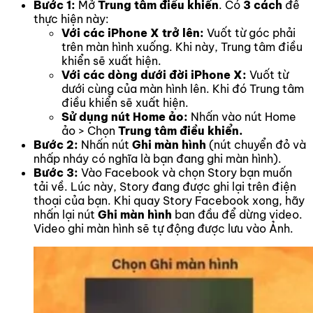
Bước 1:
Mở
Trung tâm điều khiển
. Có
3 cách
để
thực hiện này:
Với các iPhone X trở lên:
Vuốt từ góc phải
trên màn hình xuống. Khi này, Trung tâm điều
khiển sẽ xuất hiện.
Với các dòng dưới đời iPhone X:
Vuốt từ
dưới cùng của màn hình lên. Khi đó Trung tâm
điều khiển sẽ xuất hiện.
Sử dụng nút Home ảo:
Nhấn vào nút Home
ảo > Chọn
Trung tâm điều khiển.
Bước 2:
Nhấn nút
Ghi màn hình
(nút chuyển đỏ và
nhấp nháy có nghĩa là bạn đang ghi màn hình).
Bước 3:
Vào Facebook và chọn Story bạn muốn
tải về. Lúc này, Story đang được ghi lại trên điện
thoại của bạn. Khi quay Story Facebook xong, hãy
nhấn lại nút
Ghi màn hình
ban đầu để dừng video.
Video ghi màn hình sẽ tự động được lưu vào Ảnh.