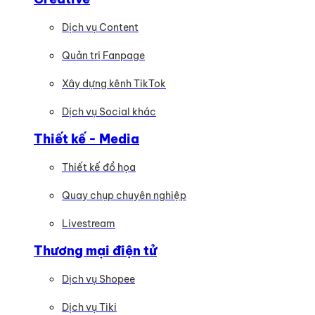
Dịch vụ Content
Quản trị Fanpage
Xây dựng kênh TikTok
Dịch vụ Social khác
Thiết kế - Media
Thiết kế đồ họa
Quay chụp chuyên nghiệp
Livestream
Thương mại điện tử
Dịch vụ Shopee
Dịch vụ Tiki