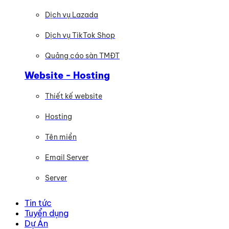
Dịch vụ Lazada
Dịch vụ TikTok Shop
Quảng cáo sàn TMĐT
Website - Hosting
Thiết kế website
Hosting
Tên miền
Email Server
Server
Tin tức
Tuyển dụng
Dự Án