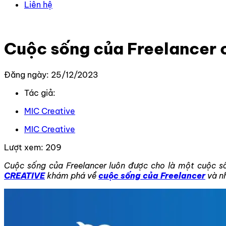
Liên hệ
Trang chủ
–
Tin Tức Mới Nhất
–
Cuộc sống của Freelance
Cuộc sống của Freelancer 
Đăng ngày: 25/12/2023
Tác giả:
MIC Creative
MIC Creative
Lượt xem:
209
Cuộc sống của Freelancer luôn được cho là một cuộc sốn
CREATIVE
khám phá về
cuộc sống của Freelancer
và nh