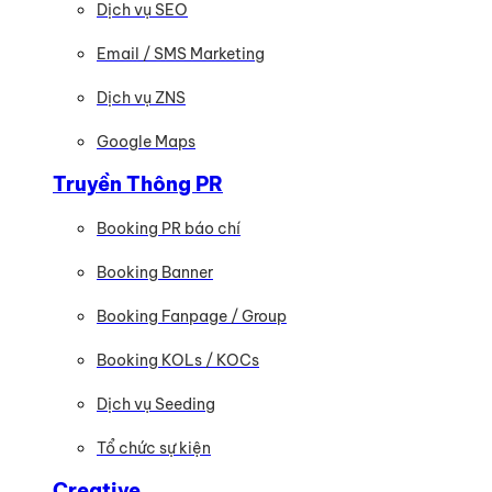
Dịch vụ SEO
Email / SMS Marketing
Dịch vụ ZNS
Google Maps
Truyền Thông PR
Booking PR báo chí
Booking Banner
Booking Fanpage / Group
Booking KOLs / KOCs
Dịch vụ Seeding
Tổ chức sự kiện
Creative