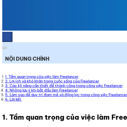
NỘI DUNG CHÍNH
1. Tầm quan trọng của việc làm Freelancer
2. Lợi ích và khó khăn trong cuộc sống của Freelancer
3. Các kỹ năng cần thiết để thành công trong công việc Freelancer
4. Những lưu ý khi bắt đầu làm Freelancer
5. Làm sao để duy trì đam mê và động lực trong công việc Freelance
6. Lời kết
1.
Tầm quan trọng của việc làm Fre