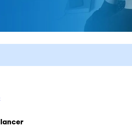
r
elancer