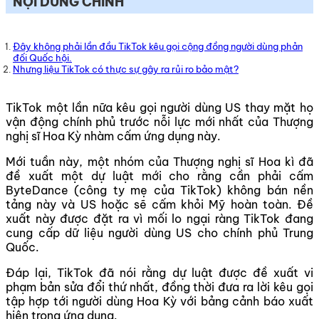
NỘI DUNG CHÍNH
Đây không phải lần đầu TikTok kêu gọi cộng đồng người dùng phản
đối Quốc hội.
Nhưng liệu TikTok có thực sự gây ra rủi ro bảo mật?
TikTok một lần nữa kêu gọi người dùng US thay mặt họ
vận động chính phủ trước nỗi lực mới nhất của Thượng
nghị sĩ Hoa Kỳ nhàm cấm ứng dụng này.
Mới tuần này, một nhóm của Thượng nghị sĩ Hoa kì đã
đề xuất một dự luật mới cho rằng cần phải cấm
ByteDance (công ty mẹ của TikTok) không bán nền
tảng này và US hoặc sẽ cấm khỏi Mỹ hoàn toàn. Đề
xuất này được đặt ra vì mối lo ngại ràng TikTok đang
cung cấp dữ liệu người dùng US cho chính phủ Trung
Quốc.
Đáp lại, TikTok đã nói rằng dự luật được đề xuất vi
phạm bản sửa đổi thứ nhất, đồng thời đưa ra lời kêu gọi
tập hợp tới người dùng Hoa Kỳ với bảng cảnh báo xuất
hiện trong ứng dụng.