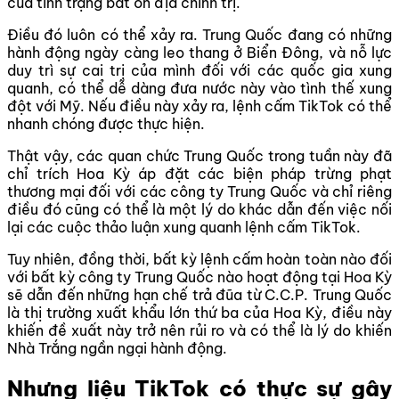
của tình trạng bất ổn địa chính trị.
Điều đó luôn có thể xảy ra. Trung Quốc đang có những
hành động ngày càng leo thang ở Biển Đông, và nỗ lực
duy trì sự cai trị của mình đối với các quốc gia xung
quanh, có thể dễ dàng đưa nước này vào tình thế xung
đột với Mỹ. Nếu điều này xảy ra, lệnh cấm TikTok có thể
nhanh chóng được thực hiện.
Thật vậy, các quan chức Trung Quốc trong tuần này đã
chỉ trích Hoa Kỳ áp đặt các biện pháp trừng phạt
thương mại đối với các công ty Trung Quốc và chỉ riêng
điều đó cũng có thể là một lý do khác dẫn đến việc nối
lại các cuộc thảo luận xung quanh lệnh cấm TikTok.
Tuy nhiên, đồng thời, bất kỳ lệnh cấm hoàn toàn nào đối
với bất kỳ công ty Trung Quốc nào hoạt động tại Hoa Kỳ
sẽ dẫn đến những hạn chế trả đũa từ C.C.P. Trung Quốc
là thị trường xuất khẩu lớn thứ ba của Hoa Kỳ, điều này
khiến đề xuất này trở nên rủi ro và có thể là lý do khiến
Nhà Trắng ngần ngại hành động.
Nhưng liệu TikTok có thực sự gây