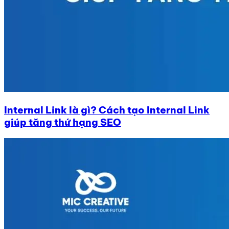
Internal Link là gì? Cách tạo Internal Link
giúp tăng thứ hạng SEO