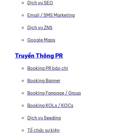
Dịch vụ SEO
Email / SMS Marketing
Dịch vụ ZNS
Google Maps
Truyền Thông PR
Booking PR báo chí
Booking Banner
Booking Fanpage / Group
Booking KOLs / KOCs
Dịch vụ Seeding
Tổ chức sự kiện