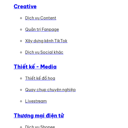
Creative
Dịch vụ Content
Quản trị Fanpage
Xây dựng kênh TikTok
Dịch vụ Social khác
Thiết kế - Media
Thiết kế đồ họa
Quay chụp chuyên nghiệp
Livestream
Thương mại điện tử
Dịch vụ Shopee