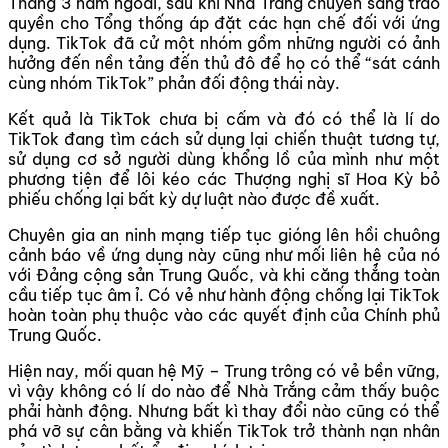
Tháng 3 năm ngoái, sau khi Nhà Trắng chuyển sang trao
quyền cho Tổng thống áp đặt các hạn chế đối với ứng
dụng. TikTok đã cử một nhóm gồm những người có ảnh
hưởng đến nền tảng đến thủ đô để họ có thể “sát cánh
cùng nhóm TikTok” phản đối động thái này.
Kết quả là TikTok chưa bị cấm và đó có thể là lí do
TikTok đang tìm cách sử dụng lại chiến thuật tương tự,
sử dụng cơ sở người dùng khổng lồ của mình như một
phương tiện để lôi kéo các Thượng nghị sĩ Hoa Kỳ bỏ
phiếu chống lại bất kỳ dự luật nào được đề xuất.
Chuyên gia an ninh mạng tiếp tục gióng lên hồi chuông
cảnh báo về ứng dụng này cũng như mối liên hệ của nó
với Đảng cộng sản Trung Quốc, và khi căng thẳng toàn
cầu tiếp tục âm ỉ. Có vẻ như hành động chống lại TikTok
hoàn toàn phụ thuộc vào các quyết định của Chính phủ
Trung Quốc.
Hiện nay, mối quan hệ Mỹ – Trung trông có vẻ bền vững,
vì vậy không có lí do nào để Nhà Trắng cảm thấy buộc
phải hành động. Nhưng bất kì thay đổi nào cũng có thể
phá vỡ sự cân bằng và khiến TikTok trở thành nạn nhân