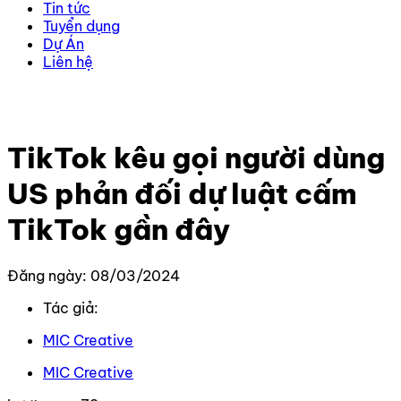
Tin tức
Tuyển dụng
Dự Án
Liên hệ
Trang chủ
–
Tin Tức Mới Nhất
–
TikTok kêu gọi người
dùng US phản đối dự luật cấm TikTok gần đây
TikTok kêu gọi người dùng
US phản đối dự luật cấm
TikTok gần đây
Đăng ngày: 08/03/2024
Tác giả:
MIC Creative
MIC Creative