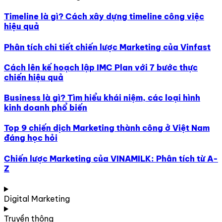
Timeline là gì? Cách xây dựng timeline công việc
hiệu quả
Phân tích chi tiết chiến lược Marketing của Vinfast
Cách lên kế hoạch lập IMC Plan với 7 bước thực
chiến hiệu quả
Business là gì? Tìm hiểu khái niệm, các loại hình
kinh doanh phổ biến
Top 9 chiến dịch Marketing thành công ở Việt Nam
đáng học hỏi
Chiến lược Marketing của VINAMILK: Phân tích từ A-
Z
Digital Marketing
Truyền thông