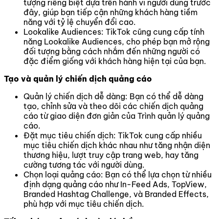
tượng riêng biệt dựa trên hành vi người dùng trước
đây, giúp bạn tiếp cận những khách hàng tiềm
năng với tỷ lệ chuyển đổi cao.
Lookalike Audiences: TikTok cũng cung cấp tính
năng Lookalike Audiences, cho phép bạn mở rộng
đối tượng bằng cách nhắm đến những người có
đặc điểm giống với khách hàng hiện tại của bạn.
Tạo và quản lý chiến dịch quảng cáo
Quản lý chiến dịch dễ dàng: Bạn có thể dễ dàng
tạo, chỉnh sửa và theo dõi các chiến dịch quảng
cáo từ giao diện đơn giản của Trình quản lý quảng
cáo.
Đặt mục tiêu chiến dịch: TikTok cung cấp nhiều
mục tiêu chiến dịch khác nhau như tăng nhận diện
thương hiệu, lượt truy cập trang web, hay tăng
cường tương tác với người dùng.
Chọn loại quảng cáo: Bạn có thể lựa chọn từ nhiều
định dạng quảng cáo như In-Feed Ads, TopView,
Branded Hashtag Challenge, và Branded Effects,
phù hợp với mục tiêu chiến dịch.