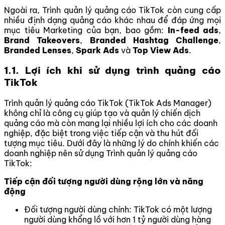
Ngoài ra, Trình quản lý quảng cáo TikTok còn cung cấp
nhiều định dạng quảng cáo khác nhau để đáp ứng mọi
mục tiêu Marketing của bạn, bao gồm:
In-feed ads
,
Brand Takeovers
,
Branded Hashtag Challenge
,
Branded Lenses
,
Spark Ads
và
Top View Ads
.
1.1. Lợi ích khi sử dụng trình quảng cáo
TikTok
Trình quản lý quảng cáo TikTok (TikTok Ads Manager)
không chỉ là công cụ giúp tạo và quản lý chiến dịch
quảng cáo mà còn mang lại nhiều lợi ích cho các doanh
nghiệp, đặc biệt trong việc tiếp cận và thu hút đối
tượng mục tiêu. Dưới đây là những lý do chính khiến các
doanh nghiệp nên sử dụng Trình quản lý quảng cáo
TikTok:
Tiếp cận đối tượng người dùng rộng lớn và năng
động
Đối tượng người dùng chính: TikTok có một lượng
người dùng khổng lồ với hơn 1 tỷ người dùng hàng