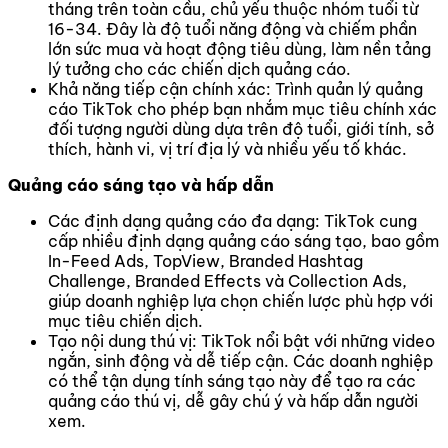
tháng trên toàn cầu, chủ yếu thuộc nhóm tuổi từ
16-34. Đây là độ tuổi năng động và chiếm phần
lớn sức mua và hoạt động tiêu dùng, làm nền tảng
lý tưởng cho các chiến dịch quảng cáo.
Khả năng tiếp cận chính xác: Trình quản lý quảng
cáo TikTok cho phép bạn nhắm mục tiêu chính xác
đối tượng người dùng dựa trên độ tuổi, giới tính, sở
thích, hành vi, vị trí địa lý và nhiều yếu tố khác.
Quảng cáo sáng tạo và hấp dẫn
Các định dạng quảng cáo đa dạng: TikTok cung
cấp nhiều định dạng quảng cáo sáng tạo, bao gồm
In-Feed Ads, TopView, Branded Hashtag
Challenge, Branded Effects và Collection Ads,
giúp doanh nghiệp lựa chọn chiến lược phù hợp với
mục tiêu chiến dịch.
Tạo nội dung thú vị: TikTok nổi bật với những video
ngắn, sinh động và dễ tiếp cận. Các doanh nghiệp
có thể tận dụng tính sáng tạo này để tạo ra các
quảng cáo thú vị, dễ gây chú ý và hấp dẫn người
xem.