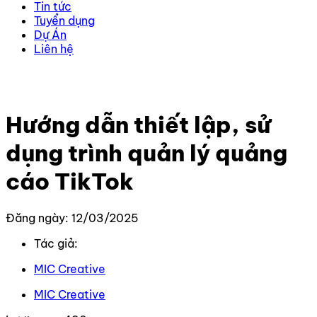
Tin tức
Tuyển dụng
Dự Án
Liên hệ
Trang chủ
–
Kiến thức
–
TikTok
–
Hướng dẫn thiết lập,
sử dụng trình quản lý quảng cáo TikTok
Hướng dẫn thiết lập, sử
dụng trình quản lý quảng
cáo TikTok
Đăng ngày: 12/03/2025
Tác giả:
MIC Creative
MIC Creative