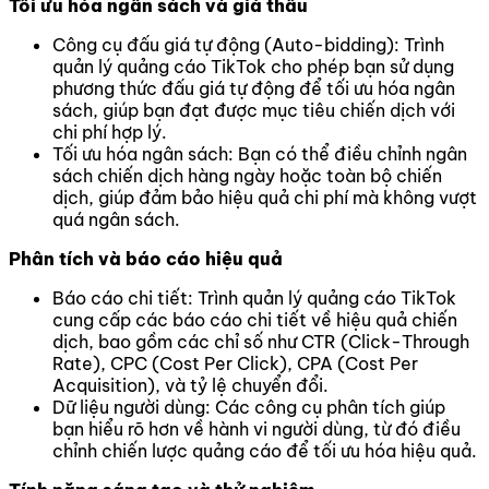
Tối ưu hóa ngân sách và giá thầu
Công cụ đấu giá tự động (Auto-bidding): Trình
quản lý quảng cáo TikTok cho phép bạn sử dụng
phương thức đấu giá tự động để tối ưu hóa ngân
sách, giúp bạn đạt được mục tiêu chiến dịch với
chi phí hợp lý.
Tối ưu hóa ngân sách: Bạn có thể điều chỉnh ngân
sách chiến dịch hàng ngày hoặc toàn bộ chiến
dịch, giúp đảm bảo hiệu quả chi phí mà không vượt
quá ngân sách.
Phân tích và báo cáo hiệu quả
Báo cáo chi tiết: Trình quản lý quảng cáo TikTok
cung cấp các báo cáo chi tiết về hiệu quả chiến
dịch, bao gồm các chỉ số như CTR (Click-Through
Rate), CPC (Cost Per Click), CPA (Cost Per
Acquisition), và tỷ lệ chuyển đổi.
Dữ liệu người dùng: Các công cụ phân tích giúp
bạn hiểu rõ hơn về hành vi người dùng, từ đó điều
chỉnh chiến lược quảng cáo để tối ưu hóa hiệu quả.