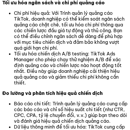
Tối ưu hóa ngân sách và chi phí quảng cáo
Chi phí hiệu quả: Với Trình quản lý quảng cáo
TikTok, doanh nghiệp có thể kiểm soát ngân sách
quảng cáo chặt chẽ, tối ưu hóa chi phí thông qua
các chiến lược đấu giá tự động và thủ công. Bạn
có thể điều chỉnh ngân sách dễ dàng để phù hợp
với mục tiêu chiến dịch và đảm bảo không vượt
quá giới hạn chi phí.
Tối ưu hóa chiến dịch A/B testing: TikTok Ads
Manager cho phép chạy thử nghiệm A/B để xác
định quảng cáo và chiến lược nào hoạt động tốt
nhất. Điều này giúp doanh nghiệp cải thiện hiệu
quả quảng cáo và giảm thiểu chi phí không cần
thiết.
Đo lường và phân tích hiệu quả chiến dịch
Báo cáo chi tiết: Trình quản lý quảng cáo cung cấp
các báo cáo và chỉ số hiệu suất chi tiết (như CTR,
CPC, CPA, tỷ lệ chuyển đổi, v.v.) giúp bạn theo dõi
và đánh giá hiệu quả chiến dịch quảng cáo.
Dữ liệu thông minh để tối ưu hóa: TikTok cung cấp