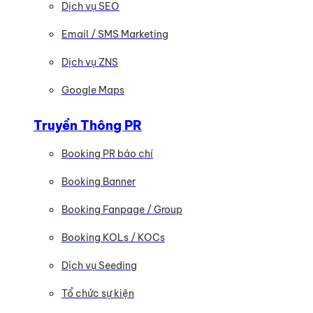
Dịch vụ SEO
Email / SMS Marketing
Dịch vụ ZNS
Google Maps
Truyền Thông PR
Booking PR báo chí
Booking Banner
Booking Fanpage / Group
Booking KOLs / KOCs
Dịch vụ Seeding
Tổ chức sự kiện