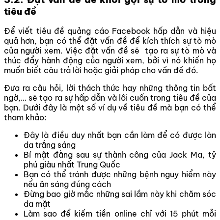
tiêu đề
Để viết tiêu đề quảng cáo Facebook hấp dẫn và hiệu
quả hơn, bạn có thể đặt vấn đề để kích thích sự tò mò
của người xem. Việc đặt vấn đề sẽ tạo ra sự tò mò và
thúc đẩy hành động của người xem, bởi vì nó khiến họ
muốn biết câu trả lời hoặc giải pháp cho vấn đề đó.
Đưa ra câu hỏi, lời thách thức hay những thông tin bất
ngờ,… sẽ tạo ra sự hấp dẫn và lôi cuốn trong tiêu đề của
bạn. Dưới đây là một số ví dụ về tiêu đề mà bạn có thể
tham khảo:
Đây là điều duy nhất bạn cần làm để có được làn
da trắng sáng
Bí mật đằng sau sự thành công của Jack Ma, tỷ
phú giàu nhất Trung Quốc
Bạn có thể tránh được những bệnh nguy hiểm này
nếu ăn sáng đúng cách
Đừng bao giờ mắc những sai lầm này khi chăm sóc
da mặt
Làm sao để kiếm tiền online chỉ với 15 phút mỗi