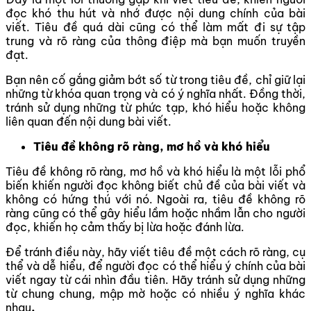
đọc khó thu hút và nhớ được nội dung chính của bài
viết. Tiêu đề quá dài cũng có thể làm mất đi sự tập
trung và rõ ràng của thông điệp mà bạn muốn truyền
đạt.
Bạn nên cố gắng giảm bớt số từ trong tiêu đề, chỉ giữ lại
những từ khóa quan trọng và có ý nghĩa nhất. Đồng thời,
tránh sử dụng những từ phức tạp, khó hiểu hoặc không
liên quan đến nội dung bài viết.
Tiêu đề không rõ ràng, mơ hồ và khó hiểu
Tiêu đề không rõ ràng, mơ hồ và khó hiểu là một lỗi phổ
biến khiến người đọc không biết chủ đề của bài viết và
không có hứng thú với nó. Ngoài ra, tiêu đề không rõ
ràng cũng có thể gây hiểu lầm hoặc nhầm lẫn cho người
đọc, khiến họ cảm thấy bị lừa hoặc đánh lừa.
Để tránh điều này, hãy viết tiêu đề một cách rõ ràng, cụ
thể và dễ hiểu, để người đọc có thể hiểu ý chính của bài
viết ngay từ cái nhìn đầu tiên. Hãy tránh sử dụng những
từ chung chung, mập mờ hoặc có nhiều ý nghĩa khác
nhau
.