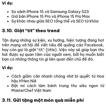
Ví dụ:
So sánh iPhone 15 và Samsung Galaxy S23
Giá bán iPhone 15 Pro và iPhone 15 Pro Max
Sự khác nhau giữa SEO tổng thể và SEO từ khóa
3.10.
Giật “tít” theo trend
Tận dụng những sự kiện, xu hướng, hiện tượng đang hot
trên mạng xã hội để viết tiêu đề quảng cáo Facebook,
hay còn gọi là giật “tít” (title). Việc này sẽ giúp bạn thu
hút được sự quan tâm của người xem, bởi họ muốn biết
bạn có những thông tin gì liên quan đến chủ đề đó.
Ví dụ:
Cách giảm cân nhanh chóng nhờ bí quyết từ Hoa
hậu H’Hen Niê
Bật mí cách làm bánh trung thu siêu ngon từ
MasterChef Việt Nam
3.11.
Gửi tặng một món quà miễn phí