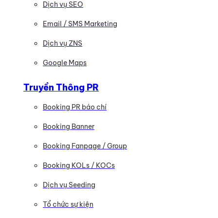
Dịch vụ SEO
Email / SMS Marketing
Dịch vụ ZNS
Google Maps
Truyền Thông PR
Booking PR báo chí
Booking Banner
Booking Fanpage / Group
Booking KOLs / KOCs
Dịch vụ Seeding
Tổ chức sự kiện