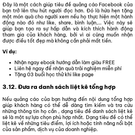
Đây là một cách giúp tiêu đề quảng cáo Facebook của
bạn trở lên thu hút người đọc hơn. Đó là hứa hẹn tặng
một món quà cho người xem nếu họ thực hiện một hành
động nào đó như like, share, bình luận,… Việc này sẽ
giúp bạn tạo ra sự hấp dẫn và kích thích hành động
tham gia của khách hàng, bởi vì ai cũng muốn nhận
được điều tốt đẹp mà không cần phải mất tiền.
Ví dụ:
Nhận ngay ebook hướng dẫn làm giàu FREE
Liên hệ ngay để nhận quà trải nghiệm miễn phí
Tặng 03 buổi học thử khi like page
3.12. Đưa ra danh sách liệt kê tổng hợp
Nếu quảng cáo của bạn hướng đến nội dung tổng hợp
giúp khách hàng có thể dễ dàng tìm kiếm và tra cứu
những thông tin họ cần , dạng tiêu đề danh sách liệt kê
sẽ là một sự lựa chọn phù hợp nhất. Dạng tiêu đề có thể
liệt kê về những tiêu điểm, lợi ích hoặc tính năng nổi bật
của sản phẩm, dịch vụ của doanh nghiệp.