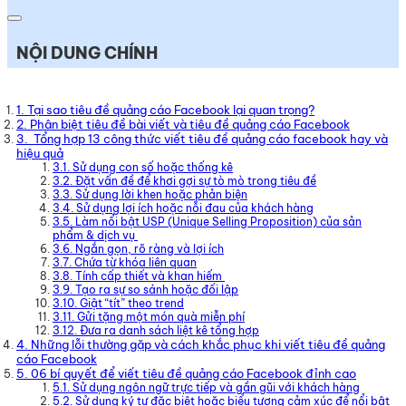
NỘI DUNG CHÍNH
1. Tại sao tiêu đề quảng cáo Facebook lại quan trọng?
2. Phân biệt tiêu đề bài viết và tiêu đề quảng cáo Facebook
3. Tổng hợp 13 công thức viết tiêu đề quảng cáo facebook hay và
hiệu quả
3.1. Sử dụng con số hoặc thống kê
3.2. Đặt vấn đề để khơi gợi sự tò mò trong tiêu đề
3.3. Sử dụng lời khen hoặc phản biện
3.4. Sử dụng lợi ích hoặc nỗi đau của khách hàng
3.5. Làm nổi bật USP (Unique Selling Proposition) của sản
phẩm & dịch vụ
3.6. Ngắn gọn, rõ ràng và lợi ích
3.7. Chứa từ khóa liên quan
3.8. Tính cấp thiết và khan hiếm
3.9. Tạo ra sự so sánh hoặc đối lập
3.10. Giật “tít” theo trend
3.11. Gửi tặng một món quà miễn phí
3.12. Đưa ra danh sách liệt kê tổng hợp
4. Những lỗi thường gặp và cách khắc phục khi viết tiêu đề quảng
cáo Facebook
5. 06 bí quyết để viết tiêu đề quảng cáo Facebook đỉnh cao
5.1. Sử dụng ngôn ngữ trực tiếp và gần gũi với khách hàng
5.2. Sử dụng ký tự đặc biệt hoặc biểu tượng cảm xúc để nổi bật