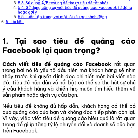
5.3. Sử dụng A/B testing để tìm ra tiêu đề tốt nhất
5.4. Sử dụng công cụ viết tiêu đề quảng cáo Facebook tự động
hoặc gợi ý
5.5. Luôn tập trung với một lời kêu gọi hành động
6. Lời kết
1.
Tại sao tiêu đề quảng cáo
Facebook lại quan trọng?
Cách viết tiêu đề quảng cáo Facebook
rất quan
trọng bởi nó là yếu tố đầu tiên mà khách hàng sẽ nhìn
thấy trước khi quyết định đọc chi tiết một bài viết nào
đó. Tiêu đề hấp dẫn và nổi bật có thể sẽ thu hút sự chú
ý của khách hàng và khiến hrọ muốn tìm hiểu thêm về
sản phẩm hoặc dịch vụ của bạn.
Nếu tiêu đề không đủ hấp dẫn, khách hàng có thể bỏ
qua quảng cáo của bạn và không đọc tiếp phần còn lại.
Vì vậy, việc viết tiêu đề quảng cáo hiệu quả là rất quan
trọng để giúp tăng tỷ lệ chuyển đổi và doanh số của bạn
trên Facebook.