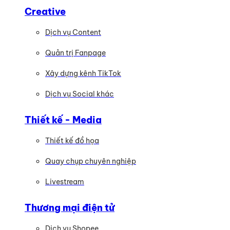
Creative
Dịch vụ Content
Quản trị Fanpage
Xây dựng kênh TikTok
Dịch vụ Social khác
Thiết kế - Media
Thiết kế đồ họa
Quay chụp chuyên nghiệp
Livestream
Thương mại điện tử
Dịch vụ Shopee