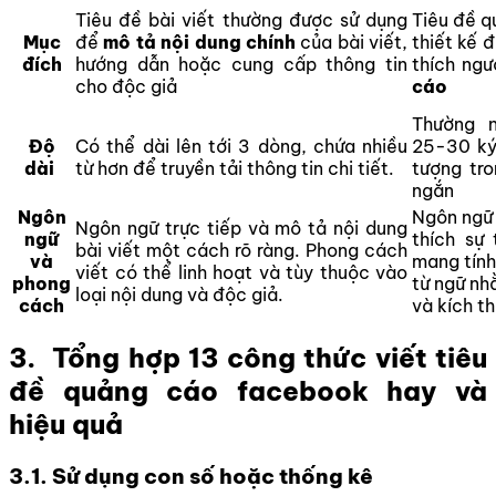
Tiêu đề bài viết thường được sử dụng
Tiêu đề 
Mục
để
mô tả nội dung chính
của bài viết,
thiết kế đ
đích
hướng dẫn hoặc cung cấp thông tin
thích ng
cho độc giả
cáo
Thường 
Độ
Có thể dài lên tới 3 dòng, chứa nhiều
25-30 ký
dài
từ hơn để truyền tải thông tin chi tiết.
tượng tr
ngắn
Ngôn
Ngôn ngữ 
Ngôn ngữ trực tiếp và mô tả nội dung
ngữ
thích sự
bài viết một cách rõ ràng. Phong cách
và
mang tính
viết có thể linh hoạt và tùy thuộc vào
phong
từ ngữ nh
loại nội dung và độc giả.
cách
và kích t
3. Tổng hợp 13
công thức viết tiêu
đề quảng cáo facebook hay và
hiệu quả
3.1. Sử dụng con số hoặc thống kê