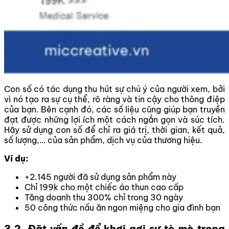
Con số có tác dụng thu hút sự chú ý của người xem, bởi
vì nó tạo ra sự cụ thể, rõ ràng và tin cậy cho thông điệp
của bạn. Bên cạnh đó, các số liệu cũng giúp bạn truyền
đạt được những lợi ích một cách ngắn gọn và súc tích.
Hãy sử dụng con số để chỉ ra giá trị, thời gian, kết quả,
số lượng,… của sản phẩm, dịch vụ của thương hiệu.
Ví dụ:
+2.145 người đã sử dụng sản phẩm này
Chỉ 199k cho một chiếc áo thun cao cấp
Tăng doanh thu 300% chỉ trong 30 ngày
50 công thức nấu ăn ngon miệng cho gia đình bạn
3.2. Đặt vấn đề để khơi gợi sự tò mò trong