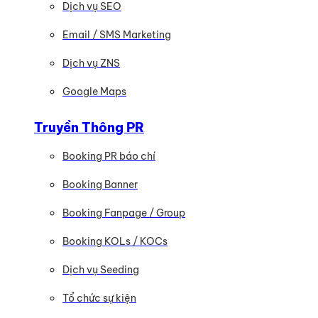
Dịch vụ SEO
Email / SMS Marketing
Dịch vụ ZNS
Google Maps
Truyền Thông PR
Booking PR báo chí
Booking Banner
Booking Fanpage / Group
Booking KOLs / KOCs
Dịch vụ Seeding
Tổ chức sự kiện