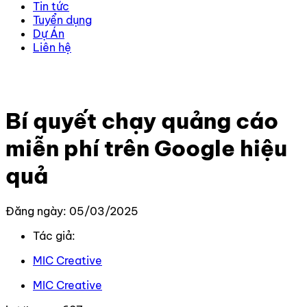
Tin tức
Tuyển dụng
Dự Án
Liên hệ
Trang chủ
–
Kiến thức
–
Google
–
Bí quyết chạy quảng
cáo miễn phí trên Google hiệu quả
Bí quyết chạy quảng cáo
miễn phí trên Google hiệu
quả
Đăng ngày: 05/03/2025
Tác giả:
MIC Creative
MIC Creative