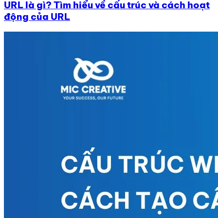
URL là gì? Tìm hiểu về cấu trúc và cách hoạt
động của URL