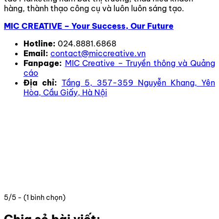
hàng, thành thạo công cụ và luôn luôn sáng tạo.
MIC CREATIVE – Your Success, Our Future
Hotline:
024.8881.6868
Email:
contact@miccreative.vn
Fanpage:
MIC Creative – Truyền thông và Quảng
cáo
Địa chỉ:
Tầng 5, 357-359 Nguyễn Khang, Yên
Hòa, Cầu Giấy, Hà Nội
5/5 - (1 bình chọn)
Chia sẻ bài viết: