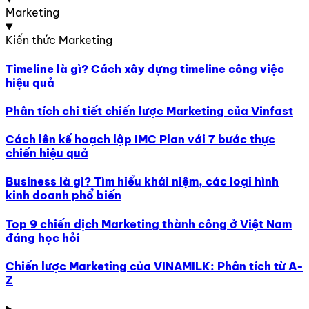
Marketing
Kiến thức Marketing
Timeline là gì? Cách xây dựng timeline công việc
hiệu quả
Phân tích chi tiết chiến lược Marketing của Vinfast
Cách lên kế hoạch lập IMC Plan với 7 bước thực
chiến hiệu quả
Business là gì? Tìm hiểu khái niệm, các loại hình
kinh doanh phổ biến
Top 9 chiến dịch Marketing thành công ở Việt Nam
đáng học hỏi
Chiến lược Marketing của VINAMILK: Phân tích từ A-
Z