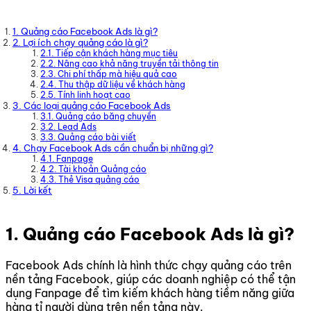
1. Quảng cáo Facebook Ads là gì?
2. Lợi ích chạy quảng cáo là gì?
2.1. Tiếp cận khách hàng mục tiêu
2.2. Nâng cao khả năng truyền tải thông tin
2.3. Chi phí thấp mà hiệu quả cao
2.4. Thu thập dữ liệu về khách hàng
2.5. Tính linh hoạt cao
3. Các loại quảng cáo Facebook Ads
3.1. Quảng cáo băng chuyền
3.2. Lead Ads
3.3. Quảng cáo bài viết
4. Chạy Facebook Ads cần chuẩn bị những gì?
4.1. Fanpage
4.2. Tài khoản Quảng cáo
4.3. Thẻ Visa quảng cáo
5. Lời kết
1. Quảng cáo Facebook Ads là gì?
Facebook Ads chính là hình thức chạy quảng cáo trên
nền tảng Facebook, giúp các doanh nghiệp có thể tận
dụng Fanpage để tìm kiếm khách hàng tiềm năng giữa
hàng tỉ người dùng trên nền tảng này.