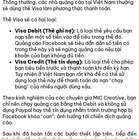
Thông thường, các nhà quảng cáo tại Việt Nam thường
sẽ dùng thẻ Visa làm phương thức thanh toán.
Thẻ Visa sẽ có hai loại:
Visa Debit (Thẻ ghi nợ):
Là loại thẻ yêu cầu bạn
nạp sẵn một số tiền vào để tiêu trong thẻ đó.
Quảng cáo Facebook sẽ tiêu dần dần số tiền có
trong thẻ này và sẽ ngừng quảng cáo nếu tài
khoản của bạn không đủ tiền.
Visa Credit (Thẻ tín dụng):
Là loại thẻ cho phép
bạn tiêu tiền trước và thanh toán khi đến kỳ hạn.
Tuy nhiên ở Việt Nam bạn rất khó để có thể sử
dụng loại thẻ này để thanh toán do nạn “chạy
bùng” của nhiều người dùng xấu.
Theo kinh nghiệm của các chuyên gia MIC Creative, bạn
chỉ nên chạy quảng cáo bằng thẻ Debit và không sử
dụng Paypal hay thẻ tín dụng nhằm tránh trường hợp bị
Facebook khóa “oan”, ảnh hưởng tới chiến dịch quảng
cáo.
Sau khi đã hoàn tất các bước thiết lập trên, tiếp đến