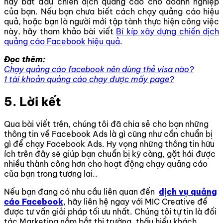
hãy bắt đầu chiến dịch quảng cáo cho doanh nghiệp
của bạn. Nếu bạn chưa biết cách chạy quảng cáo hiệu
quả, hoặc bạn là người mới tập tành thực hiện công việc
này, hãy tham khảo bài viết
Bí kíp xây dựng chiến dịch
quảng cáo Facebook hiệu quả
.
Đọc thêm:
Chạy quảng cáo facebook nên dùng thẻ visa nào?
1 tài khoản quảng cáo chạy được mấy page?
5. Lời kết
Qua bài viết trên, chúng tôi đã chia sẻ cho bạn những
thông tin về Facebook Ads là gì cũng như cần chuẩn bị
gì để chạy Facebook Ads. Hy vọng những thông tin hữu
ích trên đây sẽ giúp bạn chuẩn bị kỹ càng, gặt hái được
nhiều thành công hơn cho hoạt động chạy quảng cáo
của bạn trong tương lai..
Nếu bạn đang có nhu cầu liên quan đến
dịch vụ quảng
cáo Facebook
, hãy liên hệ ngay với MIC Creative để
được tư vấn giải pháp tối ưu nhất. Chúng tôi tự tin là đối
tác Marketing nắm bắt thị trường, thấu hiểu khách