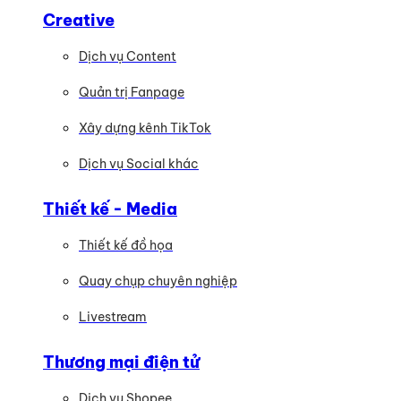
Creative
Dịch vụ Content
Quản trị Fanpage
Xây dựng kênh TikTok
Dịch vụ Social khác
Thiết kế - Media
Thiết kế đồ họa
Quay chụp chuyên nghiệp
Livestream
Thương mại điện tử
Dịch vụ Shopee