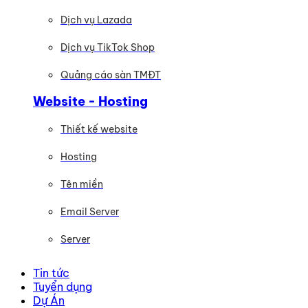
Dịch vụ Lazada
Dịch vụ TikTok Shop
Quảng cáo sàn TMĐT
Website - Hosting
Thiết kế website
Hosting
Tên miền
Email Server
Server
Tin tức
Tuyển dụng
Dự Án