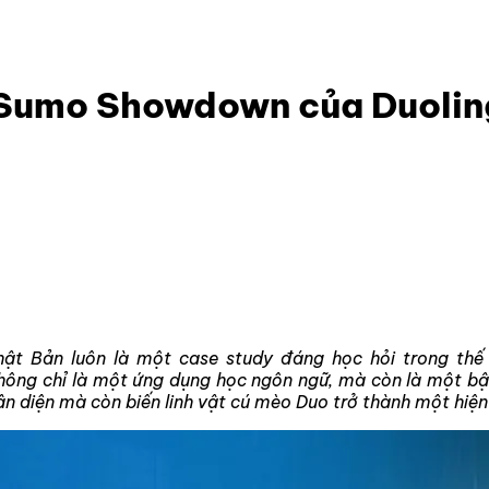
o’s Sumo Showdown của Duolingo
s Sumo Showdown của Duoli
t Bản luôn là một case study đáng học hỏi trong thế g
ng chỉ là một ứng dụng học ngôn ngữ, mà còn là một bậ
ận diện mà còn biến linh vật cú mèo Duo trở thành một hiện