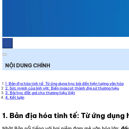
NỘI DUNG CHÍNH
1. Bản địa hóa tinh tế: Từ ứng dụng học bài đến hiện tượng văn hóa
2. Sức mạnh của linh vật: Biến mascot thành đại sứ thương hiệu
3. Bài học đắt giá cho thương hiệu Việt
4. Kết luận
1. Bản địa hóa tinh tế: Từ ứng dụng
Nhật Bản nổi tiếng với hai niềm đam mê văn hóa lớn:
đấ