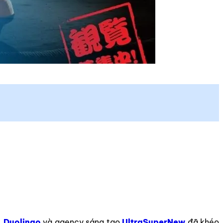
.
Duolingo
và agency sáng tạo
UltraSuperNew
đã khéo