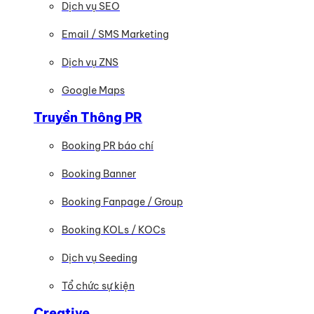
Dịch vụ SEO
Email / SMS Marketing
Dịch vụ ZNS
Google Maps
Truyền Thông PR
Booking PR báo chí
Booking Banner
Booking Fanpage / Group
Booking KOLs / KOCs
Dịch vụ Seeding
Tổ chức sự kiện
Creative