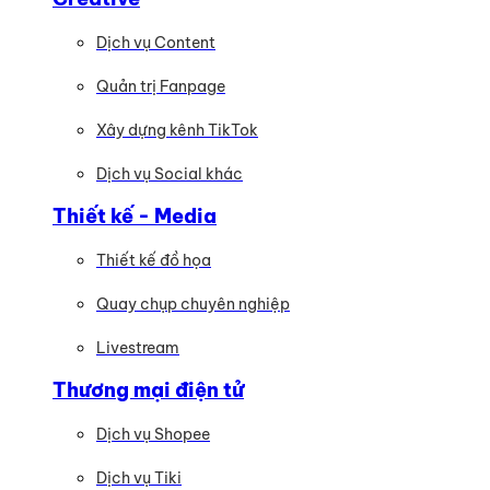
Dịch vụ Content
Quản trị Fanpage
Xây dựng kênh TikTok
Dịch vụ Social khác
Thiết kế - Media
Thiết kế đồ họa
Quay chụp chuyên nghiệp
Livestream
Thương mại điện tử
Dịch vụ Shopee
Dịch vụ Tiki