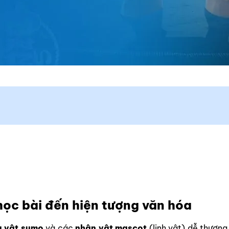
 học bài đến hiện tượng văn hóa
u vật sumo
và các
nhân vật mascot
(linh vật) dễ thương