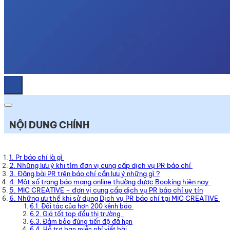
NỘI DUNG CHÍNH
1. Pr báo chí là gì
2. Những lưu ý khi tìm đơn vị cung cấp dịch vụ PR báo chí
3. Đăng bài PR trên báo chí cần lưu ý những gì ?
4. Một số trang báo mạng online thường được Booking hiện nay
5. MIC CREATIVE – đơn vị cung cấp dịch vụ PR báo chí uy tín
6. Những ưu thế khi sử dụng Dịch vụ PR báo chí tại MIC CREATIVE
6.1. Đối tác của hơn 200 kênh báo
6.2. Giá tốt top đầu thị trường
6.3. Đảm bảo đúng tiến độ đã hẹn
6.4. Hỗ trợ bạn miễn phí viết bài