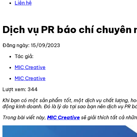
Liên hệ
Trang chủ
–
Kiến thức
–
Truyền thông PR
–
Dịch vụ PR bá
Dịch vụ PR báo chí chuyên 
Đăng ngày: 15/09/2023
Tác giả:
MIC Creative
MIC Creative
Lượt xem:
344
Khi bạn có một sản phẩm tốt, một dịch vụ chất lượng, ho
động kinh doanh. Đó là lý do tại sao bạn nên dịch vụ PR 
Trong bài viết này,
MIC Creative
sẽ giải thích tất cả nhữ