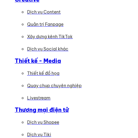
Dịch vụ Content
Quản trị Fanpage
Xây dựng kênh TikTok
Dịch vụ Social khác
Thiết kế - Media
Thiết kế đồ họa
Quay chụp chuyên nghiệp
Livestream
Thương mại điện tử
Dịch vụ Shopee
Dịch vụ Tiki