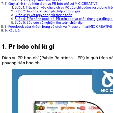
7. Quy trình thực hiện dịch vụ PR báo chí tại MIC CREATIVE
Bước 1: Tiếp nhận yêu cầu dịch vụ PR báo chí quảng bá thương hiệ
Bước 2: Tư vấn các kênh phù hợp và báo giá
Bước 3: Ký kết hợp đồng và thanh toán
Bước 4: Tiến hành book bài PR trên báo và chốt khung giờ đăng b
Bước 5: Báo cáo và nghiệm thu toàn chiến dịch
8. Feedback của khách hàng về dịch vụ Pr báo chí tại MIC CREATIVE
9. Kết luận
1. Pr báo chí là gì
Dịch vụ PR báo chí (Public Relations – PR) là quá trình
phương tiện báo chí.