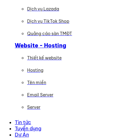
Dịch vụ Lazada
Dịch vụ TikTok Shop
Quảng cáo sàn TMĐT
Website - Hosting
Thiết kế website
Hosting
Tên miền
Email Server
Server
Tin tức
Tuyển dụng
Dự Án