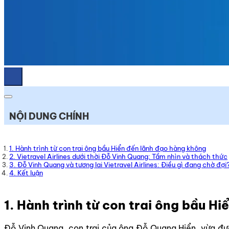
NỘI DUNG CHÍNH
1. Hành trình từ con trai ông bầu Hiển đến lãnh đạo hàng không
2. Vietravel Airlines dưới thời Đỗ Vinh Quang: Tầm nhìn và thách thức
3. Đỗ Vinh Quang và tương lai Vietravel Airlines: Điều gì đang chờ đợi
4. Kết luận
1. Hành trình từ con trai ông bầu H
Đỗ Vinh Quang, con trai của ông Đỗ Quang Hiển, vừa đượ