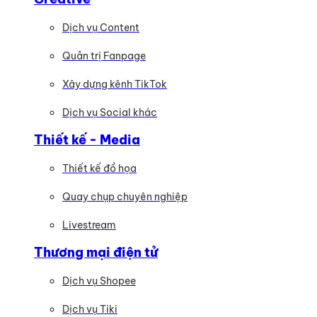
Dịch vụ Content
Quản trị Fanpage
Xây dựng kênh TikTok
Dịch vụ Social khác
Thiết kế - Media
Thiết kế đồ họa
Quay chụp chuyên nghiệp
Livestream
Thương mại điện tử
Dịch vụ Shopee
Dịch vụ Tiki