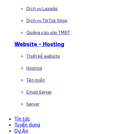
Dịch vụ Lazada
Dịch vụ TikTok Shop
Quảng cáo sàn TMĐT
Website - Hosting
Thiết kế website
Hosting
Tên miền
Email Server
Server
Tin tức
Tuyển dụng
Dự Án