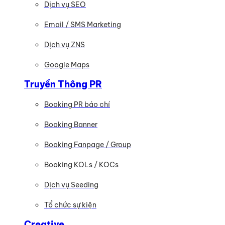
Dịch vụ SEO
Email / SMS Marketing
Dịch vụ ZNS
Google Maps
Truyền Thông PR
Booking PR báo chí
Booking Banner
Booking Fanpage / Group
Booking KOLs / KOCs
Dịch vụ Seeding
Tổ chức sự kiện
Creative