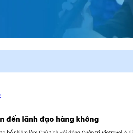
?
iển đến lãnh đạo hàng không
c bổ nhiệm làm Chủ tịch Hội đồng Quản trị Vietravel Air