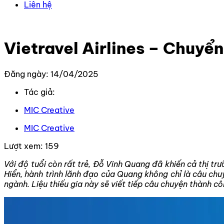
Liên hệ
Trang chủ
–
Tin Tức Mới Nhất
–
Vietravel Airlines – Chu
Vietravel Airlines – Chuyể
Đăng ngày: 14/04/2025
Tác giả:
MIC Creative
MIC Creative
Lượt xem:
159
Với độ tuổi còn rất trẻ, Đỗ Vinh Quang đã khiến cả thị t
Hiển, hành trình lãnh đạo của Quang không chỉ là câu ch
ngành. Liệu thiếu gia này sẽ viết tiếp câu chuyện thành c