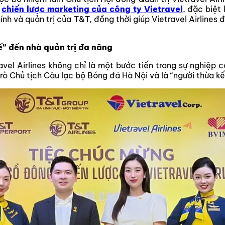
g
chiến lược marketing của công ty Vietravel
, đặc biệt
nh và quản trị của T&T, đồng thời giúp Vietravel Airlines
kế” đến nhà quản trị đa năng
vel Airlines không chỉ là một bước tiến trong sự nghiệp c
trò Chủ tịch Câu lạc bộ Bóng đá Hà Nội và là “người thừa 