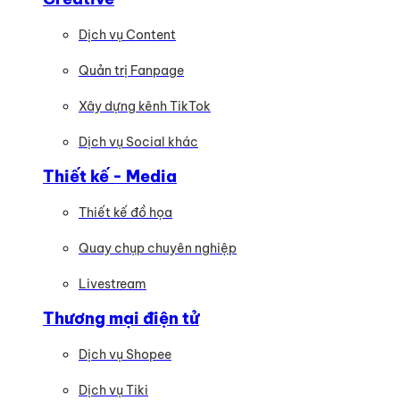
Dịch vụ Content
Quản trị Fanpage
Xây dựng kênh TikTok
Dịch vụ Social khác
Thiết kế - Media
Thiết kế đồ họa
Quay chụp chuyên nghiệp
Livestream
Thương mại điện tử
Dịch vụ Shopee
Dịch vụ Tiki