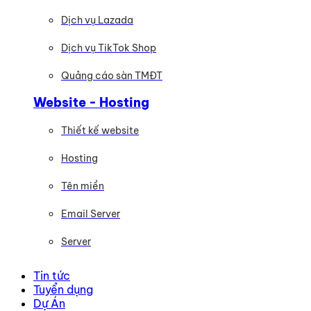
Dịch vụ Lazada
Dịch vụ TikTok Shop
Quảng cáo sàn TMĐT
Website - Hosting
Thiết kế website
Hosting
Tên miền
Email Server
Server
Tin tức
Tuyển dụng
Dự Án