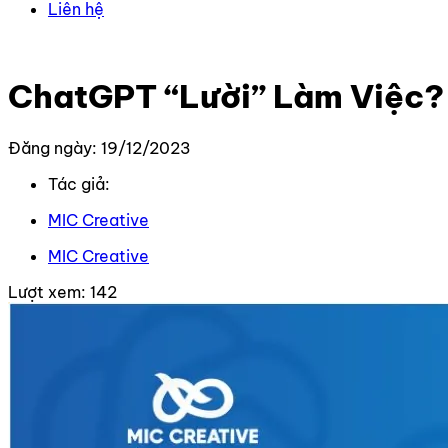
Liên hệ
Trang chủ
–
Tin Tức Mới Nhất
–
ChatGPT “Lười” Làm Việc
ChatGPT “Lười” Làm Việc?
Đăng ngày: 19/12/2023
Tác giả:
MIC Creative
MIC Creative
Lượt xem:
142