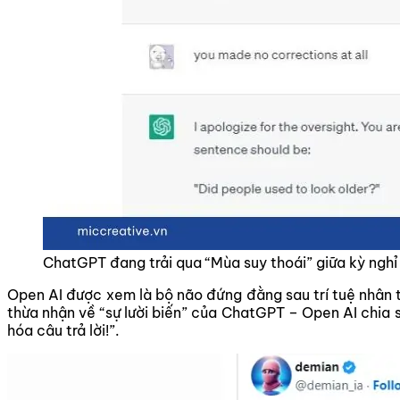
ChatGPT đang trải qua “Mùa suy thoái” giữa kỳ nghỉ 
Open AI được xem là bộ não đứng đằng sau trí tuệ nhân 
thừa nhận về “sự lười biến” của ChatGPT – Open AI chia
hóa câu trả lời!”.