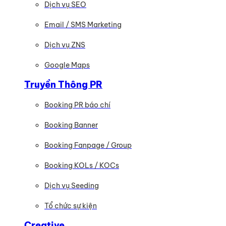
Dịch vụ SEO
Email / SMS Marketing
Dịch vụ ZNS
Google Maps
Truyền Thông PR
Booking PR báo chí
Booking Banner
Booking Fanpage / Group
Booking KOLs / KOCs
Dịch vụ Seeding
Tổ chức sự kiện
Creative