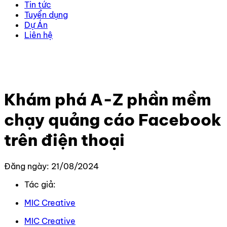
Tin tức
Tuyển dụng
Dự Án
Liên hệ
Trang chủ
–
Kiến thức
–
Kiến thức Facebook
–
Khám
phá A-Z phần mềm chạy quảng cáo Facebook trên
điện thoại
Khám phá A-Z phần mềm
chạy quảng cáo Facebook
trên điện thoại
Đăng ngày: 21/08/2024
Tác giả:
MIC Creative
MIC Creative