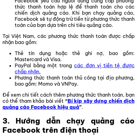
Facebook yêu cầu người dùng cung cấp phương
thức thanh toán hợp lệ để thanh toán cho các
chiến dịch quảng cáo. Khi bạn chạy quảng cáo,
Facebook sẽ tự động trừ tiền từ phương thức thanh
toán của bạn dựa trên chi tiêu quảng cáo.
Tại Việt Nam, các phương thức thanh toán được chấp
nhận bao gồm:
Thẻ tín dụng hoặc thẻ ghi nợ, bao gồm:
Mastercard và Visa.
PayPal bằng một trong
các đơn vị tiền tệ được
chấp nhận.
Phương thức thanh toán thủ công tại địa phương,
bao gồm: Momo và VNPay.
Để xem chi tiết cách thêm phương thức thanh toán, bạn
có thể tham khảo bài viết
“
Bí kíp xây dựng chiến dịch
quảng cáo Facebook hiệu quả
”
.
3. Hướng dẫn chạy quảng cáo
Facebook trên điện thoại