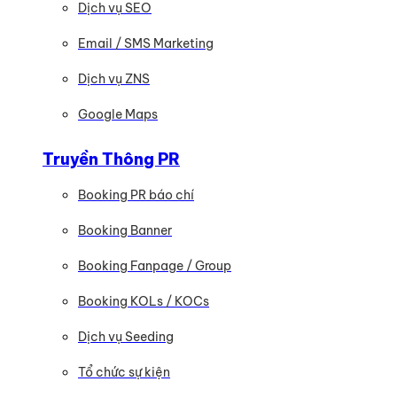
Dịch vụ SEO
Email / SMS Marketing
Dịch vụ ZNS
Google Maps
Truyền Thông PR
Booking PR báo chí
Booking Banner
Booking Fanpage / Group
Booking KOLs / KOCs
Dịch vụ Seeding
Tổ chức sự kiện