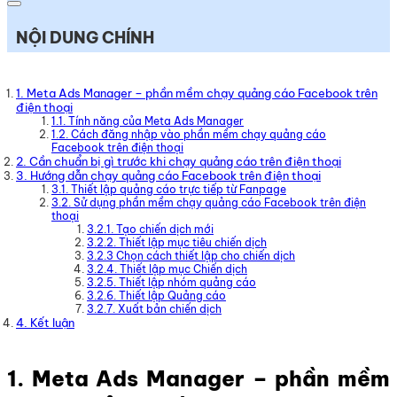
NỘI DUNG CHÍNH
1. Meta Ads Manager – phần mềm chạy quảng cáo Facebook trên
điện thoại
1.1. Tính năng của Meta Ads Manager
1.2. Cách đăng nhập vào phần mềm chạy quảng cáo
Facebook trên điện thoại
2. Cần chuẩn bị gì trước khi chạy quảng cáo trên điện thoại
3. Hướng dẫn chạy quảng cáo Facebook trên điện thoại
3.1. Thiết lập quảng cáo trực tiếp từ Fanpage
3.2. Sử dụng phần mềm chạy quảng cáo Facebook trên điện
thoại
3.2.1. Tạo chiến dịch mới
3.2.2. Thiết lập mục tiêu chiến dịch
3.2.3 Chọn cách thiết lập cho chiến dịch
3.2.4. Thiết lập mục Chiến dịch
3.2.5. Thiết lập nhóm quảng cáo
3.2.6. Thiết lập Quảng cáo
3.2.7. Xuất bản chiến dịch
4. Kết luận
1. Meta Ads Manager – phần mềm