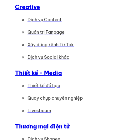
Creative
Dịch vụ Content
Quản trị Fanpage
Xây dựng kênh TikTok
Dịch vụ Social khác
Thiết kế - Media
Thiết kế đồ họa
Quay chụp chuyên nghiệp
Livestream
Thương mại điện tử
Dịch vụ Shopee