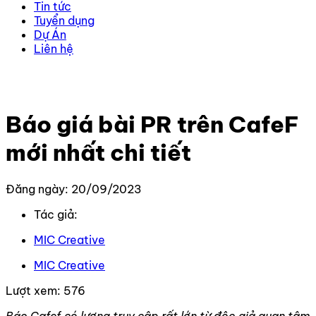
Tin tức
Tuyển dụng
Dự Án
Liên hệ
Trang chủ
–
Kiến thức
–
Truyền thông PR
–
Báo giá bài
PR trên CafeF mới nhất chi tiết
Báo giá bài PR trên CafeF
mới nhất chi tiết
Đăng ngày: 20/09/2023
Tác giả:
MIC Creative
MIC Creative
Lượt xem:
576
Báo Cafef có lượng truy cập rất lớn từ độc giả quan tâm