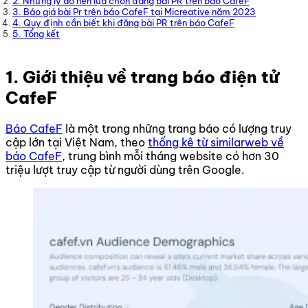
2. Những lý do nên lựa chọn đăng bài PR trên báo CafeF
3. Báo giá bài Pr trên báo CafeF tại Micreative năm 2023
4. Quy định cần biết khi đăng bài PR trên báo CafeF
5. Tổng kết
1. Giới thiệu về trang báo điện tử
CafeF
Báo CafeF
là một trong những trang báo có lượng truy
cập lớn tại Việt Nam, theo
thống kê từ similarweb về
báo CafeF
, trung bình mỗi tháng website có hơn 30
triệu lượt truy cập từ người dùng trên Google.