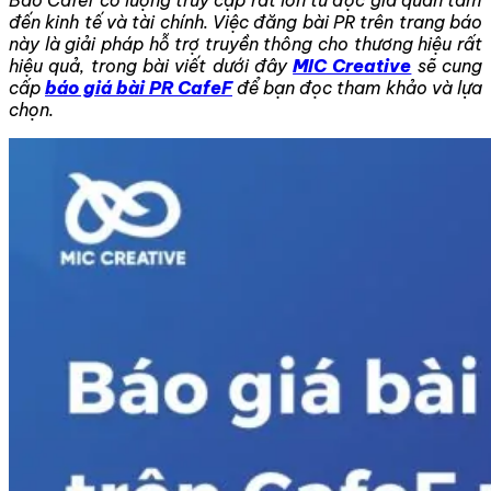
đến kinh tế và tài chính. Việc đăng bài PR trên trang báo
này là giải pháp hỗ trợ truyền thông cho thương hiệu rất
hiệu quả, trong bài viết dưới đây
MIC Creative
sẽ cung
cấp
báo giá bài PR CafeF
để bạn đọc tham khảo và lựa
chọn.