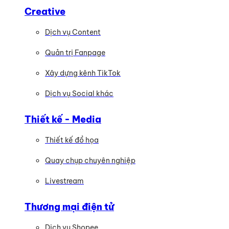
Creative
Dịch vụ Content
Quản trị Fanpage
Xây dựng kênh TikTok
Dịch vụ Social khác
Thiết kế - Media
Thiết kế đồ họa
Quay chụp chuyên nghiệp
Livestream
Thương mại điện tử
Dịch vụ Shopee