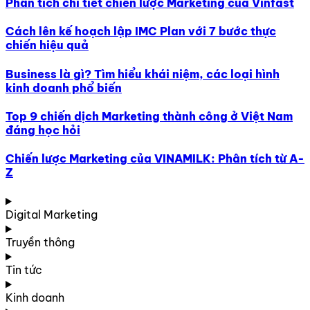
Phân tích chi tiết chiến lược Marketing của Vinfast
Cách lên kế hoạch lập IMC Plan với 7 bước thực
chiến hiệu quả
Business là gì? Tìm hiểu khái niệm, các loại hình
kinh doanh phổ biến
Top 9 chiến dịch Marketing thành công ở Việt Nam
đáng học hỏi
Chiến lược Marketing của VINAMILK: Phân tích từ A-
Z
Digital Marketing
Truyền thông
Tin tức
Kinh doanh