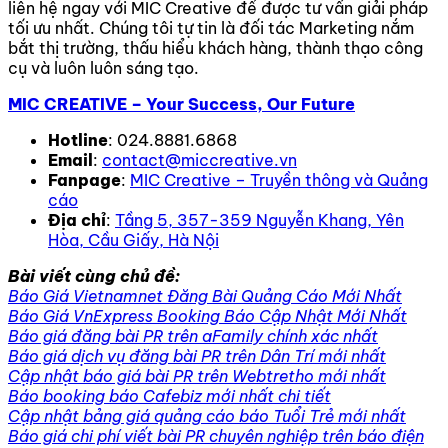
liên hệ ngay với MIC Creative để được tư vấn giải pháp
tối ưu nhất. Chúng tôi tự tin là đối tác Marketing nắm
bắt thị trường, thấu hiểu khách hàng, thành thạo công
cụ và luôn luôn sáng tạo.
MIC CREATIVE – Your Success, Our Future
Hotline
: 024.8881.6868
Email
:
contact@miccreative.vn
Fanpage
:
MIC Creative – Truyền thông và Quảng
cáo
Địa chỉ
:
Tầng 5, 357-359 Nguyễn Khang, Yên
Hòa, Cầu Giấy, Hà Nội
Bài viết cùng chủ đề:
Báo Giá Vietnamnet Đăng Bài Quảng Cáo Mới Nhất
Báo Giá VnExpress Booking Báo Cập Nhật Mới Nhất
Báo giá đăng bài PR trên aFamily chính xác nhất
Báo giá dịch vụ đăng bài PR trên Dân Trí mới nhất
Cập nhật báo giá bài PR trên Webtretho mới nhất
Báo booking báo Cafebiz mới nhất chi tiết
Cập nhật bảng giá quảng cáo báo Tuổi Trẻ mới nhất
Báo giá chi phí viết bài PR chuyên nghiệp trên báo điện