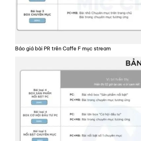
Báo giá bài PR trên Caffe F mục stream