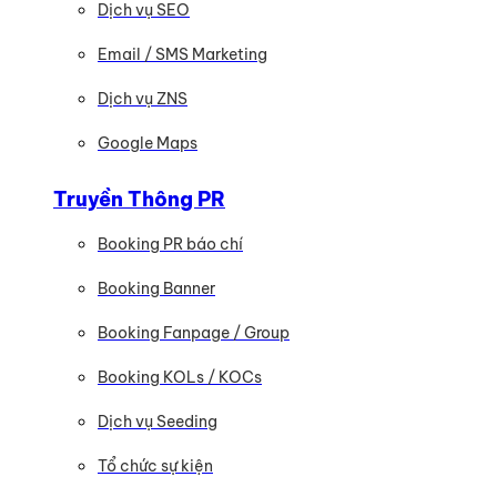
Dịch vụ SEO
Email / SMS Marketing
Dịch vụ ZNS
Google Maps
Truyền Thông PR
Booking PR báo chí
Booking Banner
Booking Fanpage / Group
Booking KOLs / KOCs
Dịch vụ Seeding
Tổ chức sự kiện