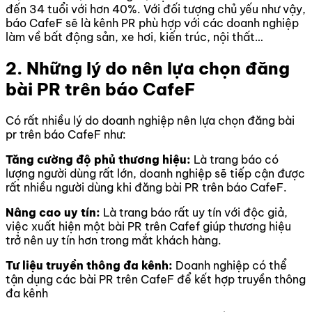
đến 34 tuổi với hơn 40%. Với đối tượng chủ yếu như vậy,
báo CafeF sẽ là kênh PR phù hợp với các doanh nghiệp
làm về bất động sản, xe hơi, kiến trúc, nội thất…
2. Những lý do nên lựa chọn đăng
bài PR trên báo CafeF
Có rất nhiều lý do doanh nghiệp nên lựa chọn đăng bài
pr trên báo CafeF như:
Tăng cường độ phủ thương hiệu:
Là trang báo có
lượng người dùng rất lớn, doanh nghiệp sẽ tiếp cận được
rất nhiều người dùng khi đăng bài PR trên báo CafeF.
Nâng cao uy tín:
Là trang báo rất uy tín với độc giả,
việc xuất hiện một bài PR trên Cafef giúp thương hiệu
trở nên uy tín hơn trong mắt khách hàng.
Tư liệu truyền thông đa kênh:
Doanh nghiệp có thể
tận dụng các bài PR trên CafeF để kết hợp truyền thông
đa kênh