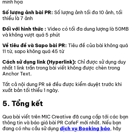
minh họa
Số lượng ảnh bài PR:
Số lượng ảnh tối đa 10 ảnh, tối
thiểu là 7 ảnh
Đối với hình thức :
Video có tối đa dung lượng là 50MB
và không vượt quá 5 phút
Về tiêu đề và Sapo bài PR:
Tiêu đề của bài không quá
11 từ, sapo không quá 45 từ
Cách sử dụng link (Hyperlink):
Chỉ được sử dụng duy
nhất 1 link trần trong bài viết không được chèn trong
Anchor Text.
Tất cả nội dung PR sẽ đều được kiểm duyệt trước khi
xuất bản tối thiểu 1 ngày.
5. Tổng kết
Qua bài viết trên MIC Creative đã cung cấp tới các bạn
thông tin và báo giá bài PR CafeF mới nhất.
Nếu bạn
đang có nhu cầu sử dụng
dịch vụ Booking báo
, hãy