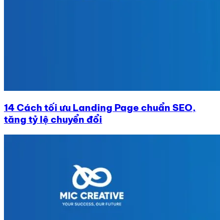
14 Cách tối ưu Landing Page chuẩn SEO,
tăng tỷ lệ chuyển đổi