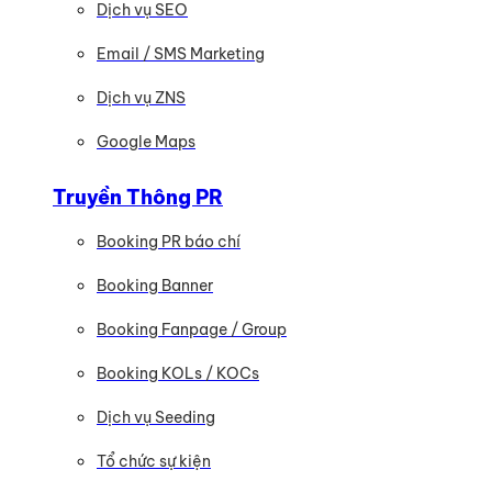
Dịch vụ SEO
Email / SMS Marketing
Dịch vụ ZNS
Google Maps
Truyền Thông PR
Booking PR báo chí
Booking Banner
Booking Fanpage / Group
Booking KOLs / KOCs
Dịch vụ Seeding
Tổ chức sự kiện