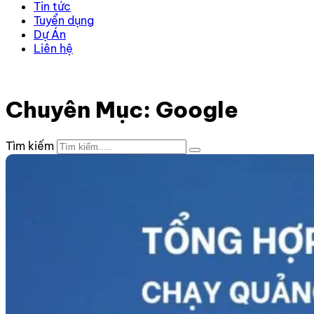
Tin tức
Tuyển dụng
Dự Án
Liên hệ
Trang chủ
–
Kiến thức
–
Google
–
Trang 5
Chuyên Mục: Google
Tìm kiếm