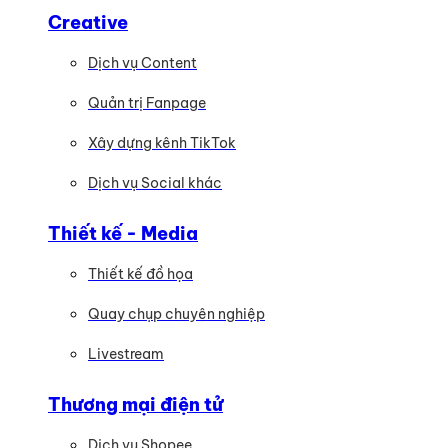
Creative
Dịch vụ Content
Quản trị Fanpage
Xây dựng kênh TikTok
Dịch vụ Social khác
Thiết kế - Media
Thiết kế đồ họa
Quay chụp chuyên nghiệp
Livestream
Thương mại điện tử
Dịch vụ Shopee