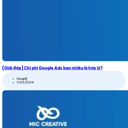
[Giải đáp] Chi phí Google Ads bao nhiêu là hợp lý?
Google
11/03/2024