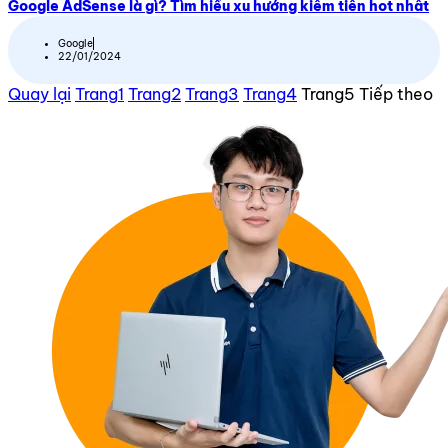
Google AdSense là gì? Tìm hiểu xu hướng kiếm tiền hot nhất
Google
22/01/2024
Quay lại
Trang
1
Trang
2
Trang
3
Trang
4
Trang
5
Tiếp theo