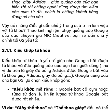
thao, giày Adidas,… giúp quảng cáo của bạn
hiển thị tới những người dùng đang tìm kiếm
các cụm từ đó, chính là những khách hàng
đang có nhu cầu.
Vậy có những điều gì cần chú ý trong quá trình làm việc
với từ khóa? Theo kinh nghiệm chạy quảng cáo Google
của các chuyên gia MIC Creative, bạn sẽ cần chú ý
chính tới 02 yếu tố:
2.1.1. Kiểu khớp từ khóa
Kiểu khớp từ khóa là yếu tố giúp cho Google bắt được
từ khóa và đưa quảng cáo của bạn tới người dùng (như
ví dụ trên là giày đá bóng Adidas được Google bắt vào
từ khóa giày Adidas, giày đá bóng,…). Google cung cấp
cho bạn 03 lựa chọn kiểu khớp gồm:
“Kiểu khớp mở rộng”:
Google bắt cả cụm hoặc
từng từ đơn lẻ, khiến lượng từ khóa Google bắt
được rất nhiều.
Ví dụ: “Giày thể thao”
và
“Thể thao giày”
đều có thể