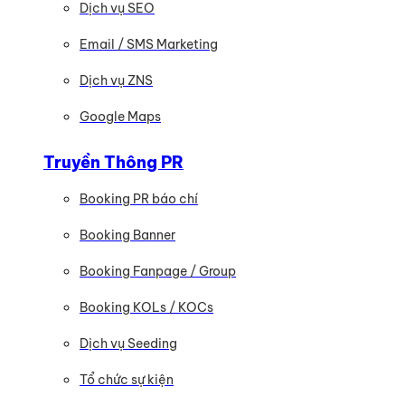
Dịch vụ SEO
Email / SMS Marketing
Dịch vụ ZNS
Google Maps
Truyền Thông PR
Booking PR báo chí
Booking Banner
Booking Fanpage / Group
Booking KOLs / KOCs
Dịch vụ Seeding
Tổ chức sự kiện