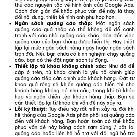
thủ các nguyên tắc về hình ảnh của Google Ads.
Cách đơn giản để khắc phục vấn đề này là thay
đổi nội dung, thiết kế hình ảnh phù hợp hơn.
Ngân sách quảng cáo thấp:
Một ngân sách
quảng cáo quá thấp có thể không đủ để cạnh
tranh với các nhà quảng cáo khác, dẫn đến việc
quảng cáo của bạn không được hiển thị. Hãy thiết
lập lại mức ngân sách hàng ngày hoặc ngân sách
trọn đời. Nếu bạn chưa có kinh nghiệm chạy quảng
cáo, bạn có thể đặt ngân sách tự động.
Thiết lập từ khóa không chính xác:
Như đã đề
cập ở trên, từ khóa chính là yếu tố chính giúp
quảng cáo tiếp cận chính xác khách hàng. Đặt từ
khóa quá rộng sẽ khiến quảng cáo hiển thị cho
khách hàng không có nhu cầu, trong khi từ khóa
hẹp và ngắn khiến tệp khách hàng thấp. Bạn sẽ
cần thiết lập lại từ khóa khi vấn đề này xảy ra.
Lỗi kỹ thuật:
Tuy điều này rất hiếm xảy ra, đôi khi
hệ thống của Google Ads phân phối sai quảng cáo
đến với khách hàng. Bạn hoàn toàn có thể khắc
phục vấn đề này bằng cách tạm dừng / bật lại
quảng cáo hoặc liên hệ hỗ trợ với đội ngũ hỗ trợ