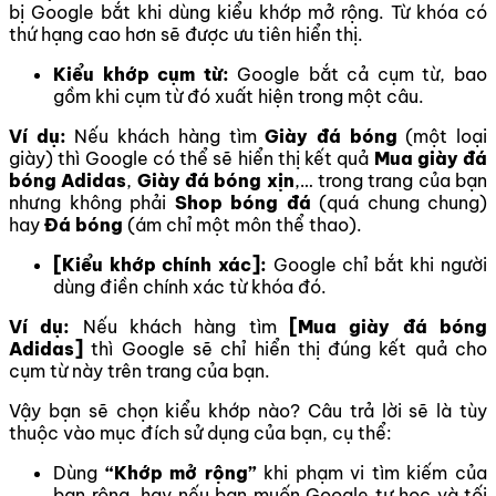
bị Google bắt khi dùng kiểu khớp mở rộng. Từ khóa có
thứ hạng cao hơn sẽ được ưu tiên hiển thị.
Kiểu khớp cụm từ:
Google bắt cả cụm từ, bao
gồm khi cụm từ đó xuất hiện trong một câu.
Ví dụ:
Nếu khách hàng tìm
Giày đá bóng
(một loại
giày) thì Google có thể sẽ hiển thị kết quả
Mua giày đá
bóng Adidas
,
Giày đá bóng xịn
,… trong trang của bạn
nhưng không phải
Shop bóng đá
(quá chung chung)
hay
Đá bóng
(ám chỉ một môn thể thao).
[Kiểu khớp chính xác]:
Google chỉ bắt khi người
dùng điền chính xác từ khóa đó.
Ví dụ:
Nếu khách hàng tìm
[Mua giày đá bóng
Adidas]
thì Google sẽ chỉ hiển thị đúng kết quả cho
cụm từ này trên trang của bạn.
Vậy bạn sẽ chọn kiểu khớp nào? Câu trả lời sẽ là tùy
thuộc vào mục đích sử dụng của bạn, cụ thể:
Dùng
“Khớp mở rộng”
khi phạm vi tìm kiếm của
bạn rộng, hay nếu bạn muốn Google tự học và tối