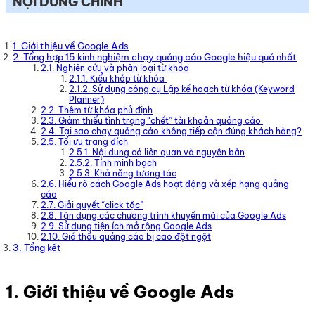
NỘI DUNG CHÍNH
1. Giới thiệu về Google Ads
2. Tổng hợp 15 kinh nghiệm chạy quảng cáo Google hiệu quả nhất
2.1. Nghiên cứu và phân loại từ khóa
2.1.1. Kiểu khớp từ khóa
2.1.2. Sử dụng công cụ Lập kế hoạch từ khóa (Keyword
Planner)
2.2. Thêm từ khóa phủ định
2.3. Giảm thiểu tình trạng “chết” tài khoản quảng cáo
2.4. Tại sao chạy quảng cáo không tiếp cận đúng khách hàng?
2.5. Tối ưu trang đích
2.5.1. Nội dung có liên quan và nguyên bản
2.5.2. Tính minh bạch
2.5.3. Khả năng tương tác
2.6. Hiểu rõ cách Google Ads hoạt động và xếp hạng quảng
cáo
2.7. Giải quyết “click tặc”
2.8. Tận dụng các chương trình khuyến mãi của Google Ads
2.9. Sử dụng tiện ích mở rộng Google Ads
2.10. Giá thầu quảng cáo bị cao đột ngột
3. Tổng kết
1. Giới thiệu về Google Ads