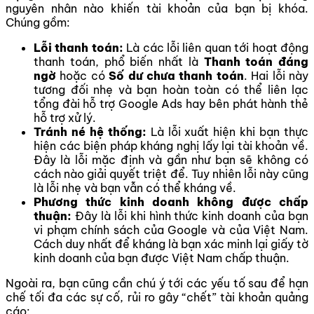
nguyên nhân nào khiến tài khoản của bạn bị khóa.
Chúng gồm:
Lỗi thanh toán:
Là các lỗi liên quan tới hoạt động
thanh toán, phổ biến nhất là
Thanh toán đáng
ngờ
hoặc có
Số dư chưa thanh toán
. Hai lỗi này
tương đối nhẹ và bạn hoàn toàn có thể liên lạc
tổng đài hỗ trợ Google Ads hay bên phát hành thẻ
hỗ trợ xử lý.
Tránh né hệ thống:
Là lỗi xuất hiện khi bạn thực
hiện các biện pháp kháng nghị lấy lại tài khoản về.
Đây là lỗi mặc định và gần như bạn sẽ không có
cách nào giải quyết triệt để. Tuy nhiên lỗi này cũng
là lỗi nhẹ và bạn vẫn có thể kháng về.
Phương thức kinh doanh không được chấp
thuận:
Đây là lỗi khi hình thức kinh doanh của bạn
vi phạm chính sách của Google và của Việt Nam.
Cách duy nhất để kháng là bạn xác minh lại giấy tờ
kinh doanh của bạn được Việt Nam chấp thuận.
Ngoài ra, bạn cũng cần chú ý tới các yếu tố sau để hạn
chế tối đa các sự cố, rủi ro gây “chết” tài khoản quảng
cáo: