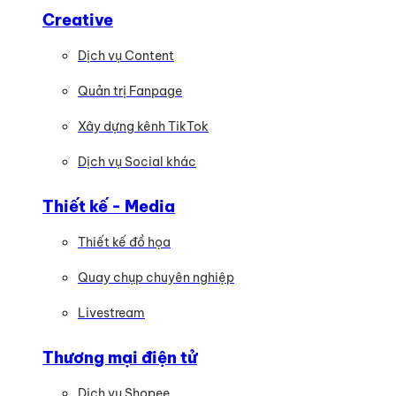
Creative
Dịch vụ Content
Quản trị Fanpage
Xây dựng kênh TikTok
Dịch vụ Social khác
Thiết kế - Media
Thiết kế đồ họa
Quay chụp chuyên nghiệp
Livestream
Thương mại điện tử
Dịch vụ Shopee