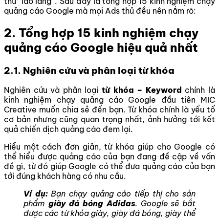
thủ “lão làng”. Sau đây là tổng hợp 15 kinh nghiệm chạy
quảng cáo Google mà mọi Ads thủ đều nên nắm rõ:
2. Tổng hợp 15 kinh nghiệm chạy
quảng cáo Google hiệu quả nhất
2.1. Nghiên cứu và phân loại từ khóa
Nghiên cứu và phân loại
từ khóa – Keyword
chính là
kinh nghiệm chạy quảng cáo Google đầu tiên MIC
Creative muốn chia sẻ đến bạn. Từ khóa chính là yếu tố
cơ bản nhưng cũng quan trọng nhất, ảnh hưởng tới kết
quả chiến dịch quảng cáo đem lại.
Hiểu một cách đơn giản, từ khóa giúp cho Google có
thể hiểu được quảng cáo của bạn đang đề cập về vấn
đề gì, từ đó giúp Google có thể đưa quảng cáo của bạn
tới đúng khách hàng có nhu cầu.
Ví dụ:
Bạn chạy quảng cáo tiếp thị cho sản
phẩm
giày đá bóng Adidas
. Google sẽ bắt
được các từ khóa giày, giày đá bóng, giày thể