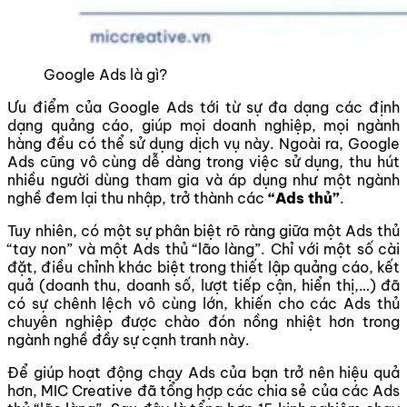
Google Ads là gì?
Ưu điểm của Google Ads tới từ sự đa dạng các định
dạng quảng cáo, giúp mọi doanh nghiệp, mọi ngành
hàng đều có thể sử dụng dịch vụ này. Ngoài ra, Google
Ads cũng vô cùng dễ dàng trong việc sử dụng, thu hút
nhiều người dùng tham gia và áp dụng như một ngành
nghề đem lại thu nhập, trở thành các
“Ads thủ”
.
Tuy nhiên, có một sự phân biệt rõ ràng giữa một Ads thủ
“tay non” và một Ads thủ “lão làng”. Chỉ với một số cài
đặt, điều chỉnh khác biệt trong thiết lập quảng cáo, kết
quả (doanh thu, doanh số, lượt tiếp cận, hiển thị,…) đã
có sự chênh lệch vô cùng lớn, khiến cho các Ads thủ
chuyên nghiệp được chào đón nồng nhiệt hơn trong
ngành nghề đầy sự cạnh tranh này.
Để giúp hoạt động chạy Ads của bạn trở nên hiệu quả
hơn, MIC Creative đã tổng hợp các chia sẻ của các Ads