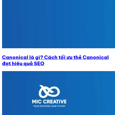
Canonical là gì? Cách tối ưu thẻ Canonical
đạt hiệu quả SEO