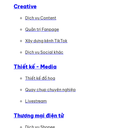
Creative
Dịch vụ Content
Quản trị Fanpage
Xây dựng kênh TikTok
Dịch vụ Social khác
Thiết kế - Media
Thiết kế đồ họa
Quay chụp chuyên nghiệp
Livestream
Thương mại điện tử
Dịch vụ Shopee