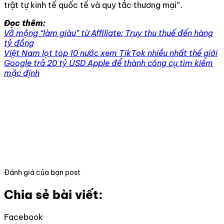
trật tự kinh tế quốc tế và quy tắc thương mại”.
Đọc thêm:
Vỡ mộng “làm giàu” từ Affiliate: Truy thu thuế đến hàng
tỷ đồng
Việt Nam lọt top 10 nước xem TikTok nhiều nhất thế giới
Google trả 20 tỷ USD Apple để thành công cụ tìm kiếm
mặc định
Đánh giá của bạn post
Chia sẻ bài viết:
Facebook