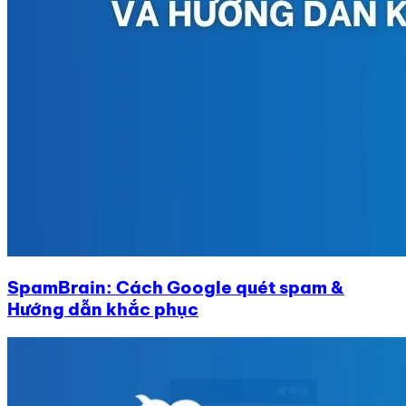
SpamBrain: Cách Google quét spam &
Hướng dẫn khắc phục