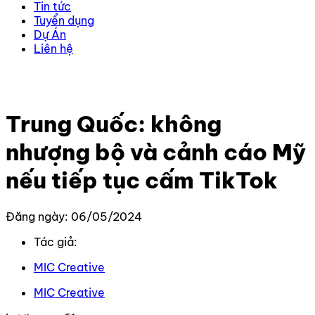
Tin tức
Tuyển dụng
Dự Án
Liên hệ
Trang chủ
–
Tin Tức Mới Nhất
–
Trung Quốc: không
nhượng bộ và cảnh cáo Mỹ nếu tiếp tục cấm TikTok
Trung Quốc: không
nhượng bộ và cảnh cáo Mỹ
nếu tiếp tục cấm TikTok
Đăng ngày: 06/05/2024
Tác giả:
MIC Creative
MIC Creative