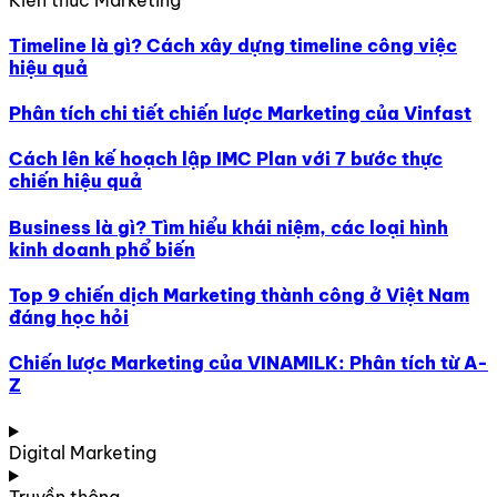
Timeline là gì? Cách xây dựng timeline công việc
hiệu quả
Phân tích chi tiết chiến lược Marketing của Vinfast
Cách lên kế hoạch lập IMC Plan với 7 bước thực
chiến hiệu quả
Business là gì? Tìm hiểu khái niệm, các loại hình
kinh doanh phổ biến
Top 9 chiến dịch Marketing thành công ở Việt Nam
đáng học hỏi
Chiến lược Marketing của VINAMILK: Phân tích từ A-
Z
Digital Marketing