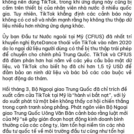
không nên dùng TikTok, trong khi ứng dụng này cũng bị
cấm trên thiết bị của nhân viên nhà nước ở nhiều quốc
gia. Tuy nhiên, TikTok khẳng định các cảnh báo này
không có cơ sở và nhấn mạnh rằng họ không thu thập dữ
liệu nhiều hơn những ứng dụng khác.
Ủy ban Đầu tư Nước ngoài tại Mỹ (CFIUS) đã nhất trí
khuyến nghị ByteDance thoái vốn TikTok vào năm 2020
do lo ngại dữ liệu người dùng có thể bị thu thập trái phép
để chuyển cho chính phủ Trung Quốc. TikTok và CFIUS
đã đàm phán hơn hai năm về các yêu cầu bảo mật dữ
liệu, và TikTok cho biết họ đã chi hơn 1,5 tỷ USD để
đảm bảo an ninh dữ liệu và bác bỏ các cáo buộc về
hoạt động do thám.
Hồi tháng 3, Bộ Ngoại giao Trung Quốc đã chỉ trích đề
xuất cấm cửa TikTok tại Mỹ là “hành vi bắt nạt”, với lý
do xuất phát từ một bên không thấy cơ hội chiến thắng
trong cạnh tranh sòng phẳng. Phát ngôn viên Bộ Ngoại
giao Trung Quốc Uông Văn Bân cảnh báo rằng luật mới
của Mỹ “sẽ gây gián đoạn hoạt động kinh doanh bình
thường của các công ty, làm tổn hại niềm tin các nhà
đầu tư quốc tế về môi trường đầu tư cũng như tổn hại