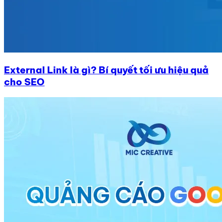
External Link là gì? Bí quyết tối ưu hiệu quả
cho SEO