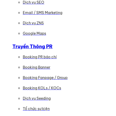
Dịch vụ SEO
Email / SMS Marketing
Dịch vụ ZNS
Google Maps
Truyền Thông PR
Booking PR báo chí
Booking Banner
Booking Fanpage / Group
Booking KOLs / KOCs
Dịch vụ Seeding
Tổ chức sự kiện