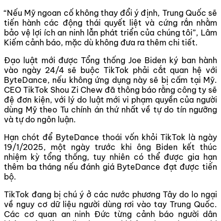
“Nếu Mỹ ngoan cố không thay đổi ý định, Trung Quốc sẽ
tiến hành các động thái quyết liệt và cứng rắn nhằm
bảo vệ lợi ích an ninh lẫn phát triển của chúng tôi”, Lâm
Kiếm cảnh báo, mặc dù không đưa ra thêm chi tiết.
Đạo luật mới được Tổng thống Joe Biden ký ban hành
vào ngày 24/4 sẽ buộc TikTok phải cắt quan hệ với
ByteDance, nếu không ứng dụng này sẽ bị cấm tại Mỹ.
CEO TikTok Shou Zi Chew đã thông báo rằng công ty sẽ
đệ đơn kiện, với lý do luật mới vi phạm quyền của người
dùng Mỹ theo Tu chính án thứ nhất về tự do tín ngưỡng
và tự do ngôn luận.
Hạn chót để ByteDance thoái vốn khỏi TikTok là ngày
19/1/2025, một ngày trước khi ông Biden kết thúc
nhiệm kỳ tổng thống, tuy nhiên có thể được gia hạn
thêm ba tháng nếu đánh giá ByteDance đạt được tiến
bộ.
TikTok đang bị chú ý ở các nước phương Tây do lo ngại
về nguy cơ dữ liệu người dùng rơi vào tay Trung Quốc.
Các cơ quan an ninh Đức từng cảnh báo người dân