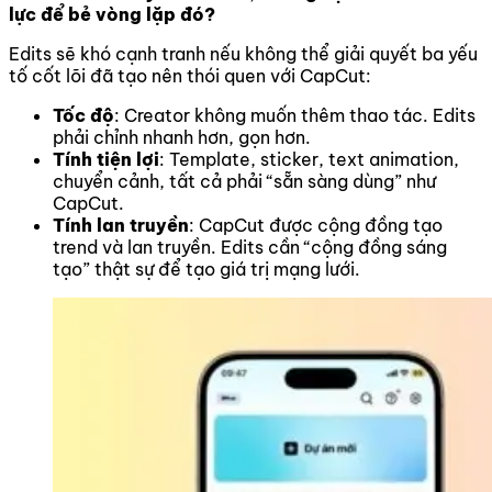
lực để bẻ vòng lặp đó?
Edits sẽ khó cạnh tranh nếu không thể giải quyết ba yếu
tố cốt lõi đã tạo nên thói quen với CapCut:
Tốc độ
: Creator không muốn thêm thao tác. Edits
phải chỉnh nhanh hơn, gọn hơn.
Tính tiện lợi
: Template, sticker, text animation,
chuyển cảnh, tất cả phải “sẵn sàng dùng” như
CapCut.
Tính lan truyền
: CapCut được cộng đồng tạo
trend và lan truyền. Edits cần “cộng đồng sáng
tạo” thật sự để tạo giá trị mạng lưới.