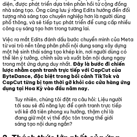
diện, được phát triển dựa trên phản hồi từ cộng đồng
nhà sáng tạo. Ông cũng lưu ý rằng Edits hướng đến đối
tượng nhà sáng tạo chuyên nghiệp hơn là người dùng
phổ thông, và sẽ tiếp tục phát triển để cung cấp nhiều
công cụ sáng tạo hơn trong tương lai.
Việc ra mắt Edits đánh dấu bước chuyển mình của Meta
từ vai trò nền tảng phân phối nội dung sang xây dựng
một hệ sinh thái sáng tạo khép kín, nơi người dùng có
thể lên ý tưởng, chỉnh sửa và xuất bản nội dung ngay
trong một ứng dụng duy nhất.
Đây là bước đi chiến
lược nhằm cạnh tranh trực tiếp với CapCut của
ByteDance, đặc biệt trong bối cảnh TikTok và
CapCut từng bị tạm thời gỡ khỏi các cửa hàng ứng
dụng tại Hoa Kỳ vào đầu năm nay.
Tuy nhiên, chúng tôi đặt ra câu hỏi: Liệu người
tới sau sẽ đủ năng lực để cạnh tranh trực tiếp
với kẻ đã tiên phong xu hướng, thậm chí là
đang giữ một vị thế độc tôn trong thế giới
sáng tạo nội dung ngắn?