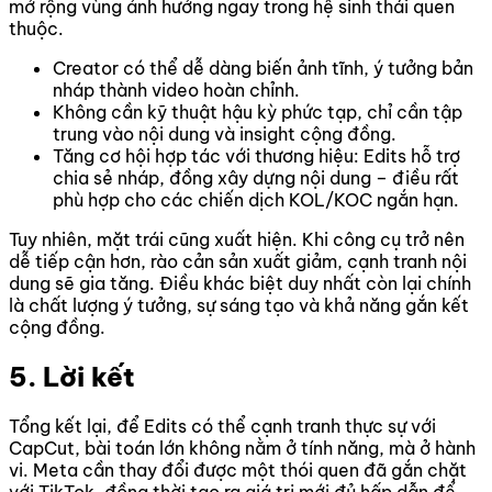
mở rộng vùng ảnh hưởng ngay trong hệ sinh thái quen
thuộc.
Creator có thể dễ dàng biến ảnh tĩnh, ý tưởng bản
nháp thành video hoàn chỉnh.
Không cần kỹ thuật hậu kỳ phức tạp, chỉ cần tập
trung vào nội dung và insight cộng đồng.
Tăng cơ hội hợp tác với thương hiệu: Edits hỗ trợ
chia sẻ nháp, đồng xây dựng nội dung – điều rất
phù hợp cho các chiến dịch KOL/KOC ngắn hạn.
Tuy nhiên, mặt trái cũng xuất hiện. Khi công cụ trở nên
dễ tiếp cận hơn, rào cản sản xuất giảm, cạnh tranh nội
dung sẽ gia tăng. Điều khác biệt duy nhất còn lại chính
là chất lượng ý tưởng, sự sáng tạo và khả năng gắn kết
cộng đồng.
5. Lời kết
Tổng kết lại, để Edits có thể cạnh tranh thực sự với
CapCut, bài toán lớn không nằm ở tính năng, mà ở hành
vi. Meta cần thay đổi được một thói quen đã gắn chặt
với TikTok, đồng thời tạo ra giá trị mới đủ hấp dẫn để