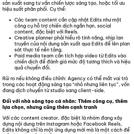
sản xuất sang tư vấn chiến lược sáng tạo, hoặc tối ưu
hiệu suất phân phối. Cụ thể:
Các team content cần cập nhật Edits như một
công cụ hỗ trợ chiến dịch ngắn hạn, social
content, đặc biệt với Reels.
Creative planner phải hiểu rõ tính năng, nhịp lan
truyền của nội dung sản xuất qua Edits để lên plan
sát thực tế nền tảng.
Paid media team cần tích hợp video từ Edits vào
chiến dịch để đánh giá mức độ tương thích và hiệu
quả chuyển đổi.
Rủi ro nếu không điều chỉnh: Agency có thể mất vai trò
trong các hoạt động sáng tạo “nhỏ nhưng liên tục”, vốn
đang dịch chuyển từ studio sang client-side.
Đối với nhà sáng tạo cá nhân: Thêm công cụ, thêm
lựa chọn, nhưng cũng thêm cạnh tranh
Với các content creator, đặc biệt là nhóm đang xây
dựng nội dung trên Instagram hoặc Facebook Reels,
Edits không chỉ là một ứng dụng mới mà là một cách để