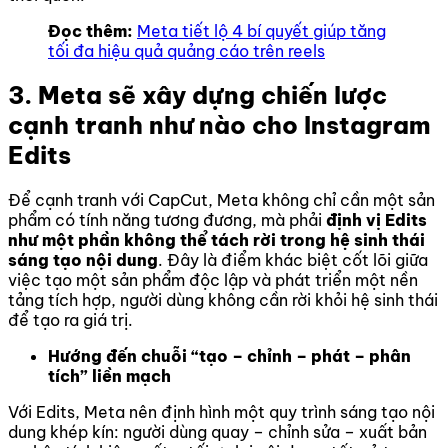
Đọc thêm:
Meta tiết lộ 4 bí quyết giúp tăng
tối đa hiệu quả quảng cáo trên reels
3. Meta sẽ xây dựng chiến lược
cạnh tranh như nào cho Instagram
Edits
Để cạnh tranh với CapCut, Meta không chỉ cần một sản
phẩm có tính năng tương đương, mà phải
định vị Edits
như một phần không thể tách rời trong hệ sinh thái
sáng tạo nội dung
. Đây là điểm khác biệt cốt lõi giữa
việc tạo một sản phẩm độc lập và phát triển một nền
tảng tích hợp, người dùng không cần rời khỏi hệ sinh thái
để tạo ra giá trị.
Hướng đến chuỗi “tạo – chỉnh – phát – phân
tích” liền mạch
Với Edits, Meta nên định hình một quy trình sáng tạo nội
dung khép kín: người dùng quay – chỉnh sửa – xuất bản