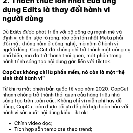
2. Thách thức lớn nhất của ứng
dụng Edits là thay đổi hành vi
người dùng
Dù Edits được phát triển với bộ công cụ mạnh mẽ và
định vị chiến lược rõ ràng, rào cản lớn nhất Meta phải
đối mặt không nằm ở công nghệ, mà nằm ở hành vi
người dùng. CapCut đã không chỉ trở thành một công cụ
phổ biến, mà đã trở thành thói quen, một phần trong
hành trình sáng tạo nội dung gắn liền với TikTok.
CapCut không chỉ là phần mềm, nó còn là một “hệ
sinh thái hành vi”
Từ khi ra mắt phiên bản quốc tế vào năm 2020, CapCut
nhanh chóng trở thành thói quen của hàng triệu nhà
sáng tạo trên toàn cầu. Không chỉ vì miễn phí hay dễ
dùng, CapCut còn được tối ưu để phù hợp hoàn hảo với
hành vi sản xuất nội dung kiểu TikTok:
Chỉnh video dọc;
Tích hợp sẵn template theo trend;