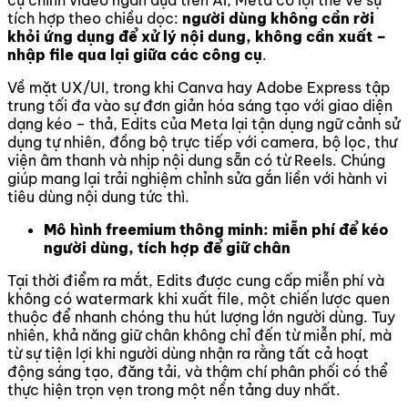
cụ chỉnh video ngắn dựa trên AI, Meta có lợi thế về sự
tích hợp theo chiều dọc:
người dùng không cần rời
khỏi ứng dụng để xử lý nội dung, không cần xuất –
nhập file qua lại giữa các công cụ
.
Về mặt UX/UI, trong khi Canva hay Adobe Express tập
trung tối đa vào sự đơn giản hóa sáng tạo với giao diện
dạng kéo – thả, Edits của Meta lại tận dụng ngữ cảnh sử
dụng tự nhiên, đồng bộ trực tiếp với camera, bộ lọc, thư
viện âm thanh và nhịp nội dung sẵn có từ Reels. Chúng
giúp mang lại trải nghiệm chỉnh sửa gắn liền với hành vi
tiêu dùng nội dung tức thì.
Mô hình freemium thông minh: miễn phí để kéo
người dùng, tích hợp để giữ chân
Tại thời điểm ra mắt, Edits được cung cấp miễn phí và
không có watermark khi xuất file, một chiến lược quen
thuộc để nhanh chóng thu hút lượng lớn người dùng. Tuy
nhiên, khả năng giữ chân không chỉ đến từ miễn phí, mà
từ sự tiện lợi khi người dùng nhận ra rằng tất cả hoạt
động sáng tạo, đăng tải, và thậm chí phân phối có thể
thực hiện trọn vẹn trong một nền tảng duy nhất.