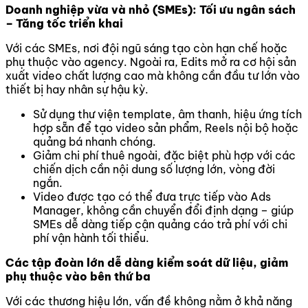
Doanh nghiệp vừa và nhỏ (SMEs): Tối ưu ngân sách
– Tăng tốc triển khai
Với các SMEs, nơi đội ngũ sáng tạo còn hạn chế hoặc
phụ thuộc vào agency. Ngoài ra, Edits mở ra cơ hội sản
xuất video chất lượng cao mà không cần đầu tư lớn vào
thiết bị hay nhân sự hậu kỳ.
Sử dụng thư viện template, âm thanh, hiệu ứng tích
hợp sẵn để tạo video sản phẩm, Reels nội bộ hoặc
quảng bá nhanh chóng.
Giảm chi phí thuê ngoài, đặc biệt phù hợp với các
chiến dịch cần nội dung số lượng lớn, vòng đời
ngắn.
Video được tạo có thể đưa trực tiếp vào Ads
Manager, không cần chuyển đổi định dạng – giúp
SMEs dễ dàng tiếp cận quảng cáo trả phí với chi
phí vận hành tối thiểu.
Các tập đoàn lớn dễ dàng kiểm soát dữ liệu, giảm
phụ thuộc vào bên thứ ba
Với các thương hiệu lớn, vấn đề không nằm ở khả năng