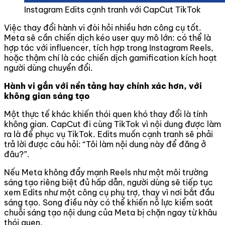
Instagram Edits cạnh tranh với CapCut TikTok
Việc thay đổi hành vi đòi hỏi nhiều hơn công cụ tốt.
Meta sẽ cần chiến dịch kéo user quy mô lớn: có thể là
hợp tác với influencer, tích hợp trong Instagram Reels,
hoặc thậm chí là các chiến dịch gamification kích hoạt
người dùng chuyển đổi.
Hành vi gắn với nền tảng hay chính xác hơn, với
không gian sáng tạo
Một thực tế khác khiến thói quen khó thay đổi là tính
không gian. CapCut đi cùng TikTok vì nội dung được làm
ra là để phục vụ TikTok. Edits muốn cạnh tranh sẽ phải
trả lời được câu hỏi: “Tôi làm nội dung này để đăng ở
đâu?”.
Nếu Meta không đẩy mạnh Reels như một môi trường
sáng tạo riêng biệt đủ hấp dẫn, người dùng sẽ tiếp tục
xem Edits như một công cụ phụ trợ, thay vì nơi bắt đầu
sáng tạo. Song điều này có thể khiến nỗ lực kiểm soát
chuỗi sáng tạo nội dung của Meta bị chặn ngay từ khâu
thói quen.