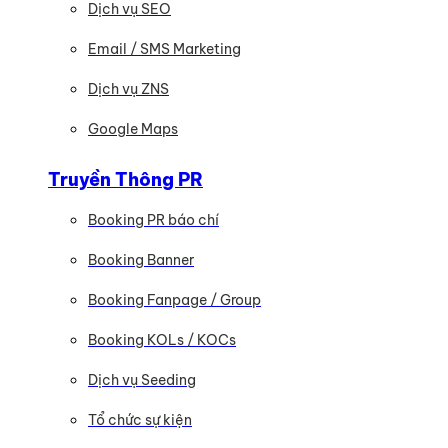
Dịch vụ SEO
Email / SMS Marketing
Dịch vụ ZNS
Google Maps
Truyền Thông PR
Booking PR báo chí
Booking Banner
Booking Fanpage / Group
Booking KOLs / KOCs
Dịch vụ Seeding
Tổ chức sự kiện