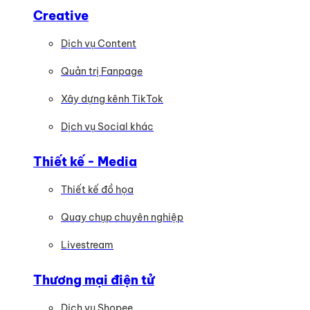
Creative
Dịch vụ Content
Quản trị Fanpage
Xây dựng kênh TikTok
Dịch vụ Social khác
Thiết kế - Media
Thiết kế đồ họa
Quay chụp chuyên nghiệp
Livestream
Thương mại điện tử
Dịch vụ Shopee