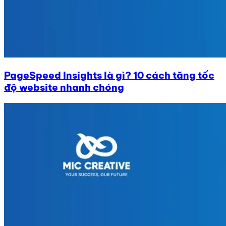
PageSpeed Insights là gì? 10 cách tăng tốc
độ website nhanh chóng