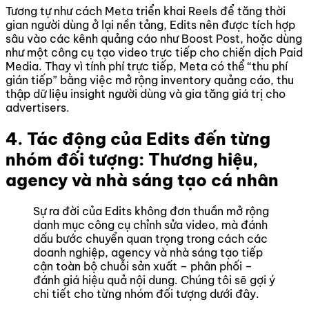
Tương tự như cách Meta triển khai Reels để tăng thời
gian người dùng ở lại nền tảng, Edits nên được tích hợp
sâu vào các kênh quảng cáo như Boost Post, hoặc dùng
như một công cụ tạo video trực tiếp cho chiến dịch Paid
Media. Thay vì tính phí trực tiếp, Meta có thể “thu phí
gián tiếp” bằng việc mở rộng inventory quảng cáo, thu
thập dữ liệu insight người dùng và gia tăng giá trị cho
advertisers.
4. Tác động của Edits đến từng
nhóm đối tượng: Thương hiệu,
agency và nhà sáng tạo cá nhân
Sự ra đời của Edits không đơn thuần mở rộng
danh mục công cụ chỉnh sửa video, mà đánh
dấu bước chuyển quan trọng trong cách các
doanh nghiệp, agency và nhà sáng tạo tiếp
cận toàn bộ chuỗi sản xuất – phân phối –
đánh giá hiệu quả nội dung. Chúng tôi sẽ gợi ý
chi tiết cho từng nhóm đối tượng dưới đây.