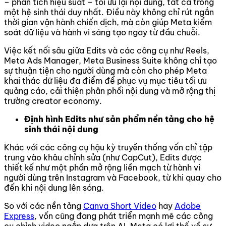
– phân tích hiệu suất – tối ưu lại nội dung, tất cả trong
một hệ sinh thái duy nhất. Điều này không chỉ rút ngắn
thời gian vận hành chiến dịch, mà còn giúp Meta kiểm
soát dữ liệu và hành vi sáng tạo ngay từ đầu chuỗi.
Việc kết nối sâu giữa Edits và các công cụ như Reels,
Meta Ads Manager, Meta Business Suite không chỉ tạo
sự thuận tiện cho người dùng mà còn cho phép Meta
khai thác dữ liệu đa điểm để phục vụ mục tiêu tối ưu
quảng cáo, cải thiện phân phối nội dung và mở rộng thị
trường creator economy.
Định hình Edits như sản phẩm nền tảng cho hệ
sinh thái nội dung
Khác với các công cụ hậu kỳ truyền thống vốn chỉ tập
trung vào khâu chỉnh sửa (như CapCut), Edits được
thiết kế như một phần mở rộng liền mạch từ hành vi
người dùng trên Instagram và Facebook, từ khi quay cho
đến khi nội dung lên sóng.
So với các nền tảng
Canva Short Video
hay
Adobe
Express
, vốn cũng đang phát triển mạnh mẽ các công