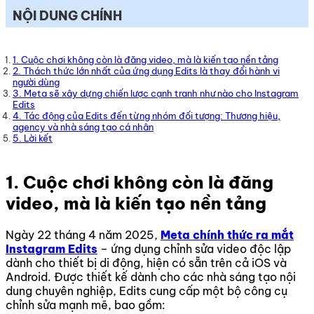
NỘI DUNG CHÍNH
1. Cuộc chơi không còn là đăng video, mà là kiến tạo nền tảng
2. Thách thức lớn nhất của ứng dụng Edits là thay đổi hành vi
người dùng
3. Meta sẽ xây dựng chiến lược cạnh tranh như nào cho Instagram
Edits
4. Tác động của Edits đến từng nhóm đối tượng: Thương hiệu,
agency và nhà sáng tạo cá nhân
5. Lời kết
1. Cuộc chơi không còn là đăng
video, mà là kiến tạo nền tảng
Ngày 22 tháng 4 năm 2025,
Meta chính thức ra mắt
Instagram Edits
– ứng dụng chỉnh sửa video độc lập
dành cho thiết bị di động, hiện có sẵn trên cả iOS và
Android. Được thiết kế dành cho các nhà sáng tạo nội
dung chuyên nghiệp, Edits cung cấp một bộ công cụ
chỉnh sửa mạnh mẽ, bao gồm: