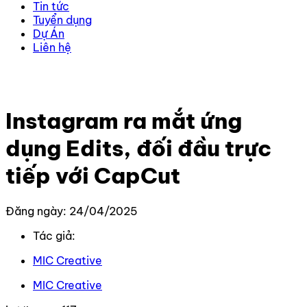
Tin tức
Tuyển dụng
Dự Án
Liên hệ
Trang chủ
–
Tin Tức Mới Nhất
–
Instagram ra mắt ứng
dụng Edits, đối đầu trực tiếp với CapCut
Instagram ra mắt ứng
dụng Edits, đối đầu trực
tiếp với CapCut
Đăng ngày: 24/04/2025
Tác giả:
MIC Creative
MIC Creative