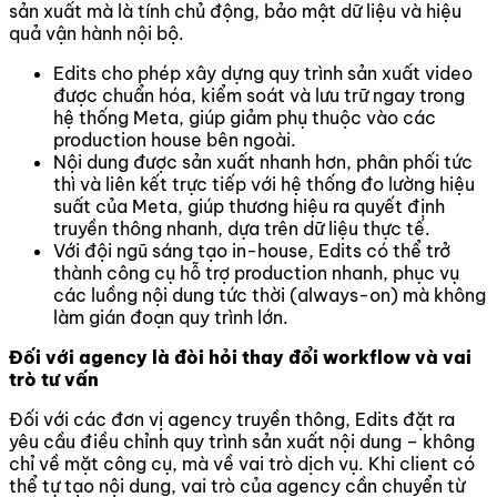
sản xuất mà là tính chủ động, bảo mật dữ liệu và hiệu
quả vận hành nội bộ.
Edits cho phép xây dựng quy trình sản xuất video
được chuẩn hóa, kiểm soát và lưu trữ ngay trong
hệ thống Meta, giúp giảm phụ thuộc vào các
production house bên ngoài.
Nội dung được sản xuất nhanh hơn, phân phối tức
thì và liên kết trực tiếp với hệ thống đo lường hiệu
suất của Meta, giúp thương hiệu ra quyết định
truyền thông nhanh, dựa trên dữ liệu thực tế.
Với đội ngũ sáng tạo in-house, Edits có thể trở
thành công cụ hỗ trợ production nhanh, phục vụ
các luồng nội dung tức thời (always-on) mà không
làm gián đoạn quy trình lớn.
Đối với agency là đòi hỏi thay đổi workflow và vai
trò tư vấn
Đối với các đơn vị agency truyền thông, Edits đặt ra
yêu cầu điều chỉnh quy trình sản xuất nội dung – không
chỉ về mặt công cụ, mà về vai trò dịch vụ. Khi client có
thể tự tạo nội dung, vai trò của agency cần chuyển từ