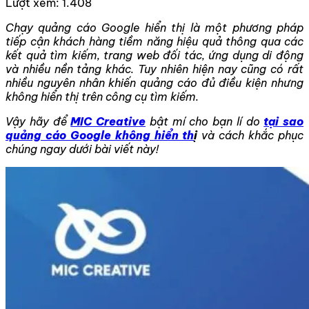
Lượt xem:
1.408
Chạy quảng cáo Google hiển thị là một phương pháp
tiếp cận khách hàng tiềm năng hiệu quả thông qua các
kết quả tìm kiếm, trang web đối tác, ứng dụng di động
và nhiều nền tảng khác. Tuy nhiên hiện nay cũng có rất
nhiều nguyên nhân khiến
quảng cáo đủ điều kiện nhưng
không hiển thị
trên công cụ tìm kiếm.
Vậy hãy để
MIC Creative
bật mí cho bạn lí do
tại sao
quảng cáo Google không hiển th
ị
và cách khắc phục
chúng ngay dưới bài viết này!