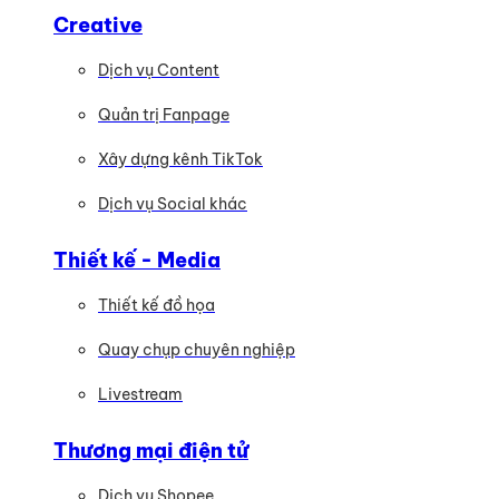
Creative
Dịch vụ Content
Quản trị Fanpage
Xây dựng kênh TikTok
Dịch vụ Social khác
Thiết kế - Media
Thiết kế đồ họa
Quay chụp chuyên nghiệp
Livestream
Thương mại điện tử
Dịch vụ Shopee