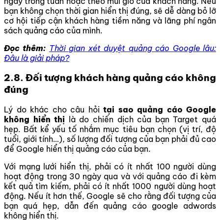
ngày trong tuần hoặc theo múi giờ của khách hàng. Nếu
bạn không chọn thời gian hiển thị đúng, sẽ dễ dàng bỏ lỡ
cơ hội tiếp cận khách hàng tiềm năng và lãng phí ngân
sách quảng cáo của mình.
Đọc thêm:
Thời gian xét duyệt quảng cáo Google lâu:
Đâu là giải pháp?
2.8. Đối tượng khách hàng quảng cáo không
đúng
Lý do khác cho câu hỏi
tại sao quảng cáo Google
không hiển thị
là do chiến dịch của bạn Target quá
hẹp. Bất kể yếu tố nhắm mục tiêu bạn chọn (vị trí, độ
tuổi, giới tính…), số lượng đối tượng của bạn phải đủ cao
để Google hiển thị quảng cáo của bạn.
Với mạng lưới hiển thị, phải có ít nhất 100 người dùng
hoạt động trong 30 ngày qua và với quảng cáo đi kèm
kết quả tìm kiếm, phải có ít nhất 1000 người dùng hoạt
động. Nếu ít hơn thế, Google sẽ cho rằng đối tượng của
bạn quá hẹp, dẫn đến quảng cáo google adwords
không hiển thị.