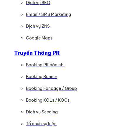
Dịch vụ SEO
Email / SMS Marketing
Dịch vụ ZNS
Google Maps
Truyền Thông PR
Booking PR báo chí
Booking Banner
Booking Fanpage / Group
Booking KOLs / KOCs
Dịch vụ Seeding
Tổ chức sự kiện