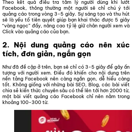
Theo kết quả điều tra tâm lý người dùng khi lướt
Facebook, thông thường một người sẽ chỉ chú ý tới
quảng cáo trong vòng 3-5 giây. Sự sáng tạo và thu hút
sẽ là yếu tố tiên quyết giúp bạn khai thác được 5 giây
“vàng ngọc” đấy, nâng cao tỷ lệ giữ chân người xem và
Click vào quảng cáo của bạn.
2. Nội dung quảng cáo nên xúc
tích, đơn giản, ngắn gọn
Như đã đề cập ở trên, bạn sẽ chỉ có 3-5 giây để gây ấn
tượng với người xem. Điều đó khiến cho nội dung trên
nền tảng Facebook nên càng ngắn gọn, dễ hiểu càng
tốt. Không giống với những bài SEO, Blog, các bài viết
chia sẻ kiến thức chuyên sâu có thể lên tới hơn 2000 từ,
một bài viết quảng cáo Facebook chỉ nên nằm trong
khoảng 100-300 từ.