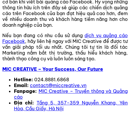
cơ bản khi viết bài quảng cáo Facebook. Hy vọng những
thông tin hữu ích trên đây sẽ giúp các chiến dịch quảng
cáo trên Facebook của bạn đạt hiệu quả cao hơn, đem
về nhiều doanh thu và khách hàng tiềm năng hơn cho
doanh nghiệp của bạn.
Nếu bạn đang có nhu cầu sử dụng
dịch vụ quảng cáo
Facebook
, hãy liên hệ ngay với MIC Creative để được tư
vấn giải pháp tối ưu nhất. Chúng tôi tự tin là đối tác
Marketing nắm bắt thị trường, thấu hiểu khách hàng,
thành thạo công cụ và luôn luôn sáng tạo.
MIC CREATIVE – Your Success, Our Future
Hotline:
024.8881.6868
Email:
contact@miccreative.vn
Fanpage:
MIC Creative – Truyền thông và Quảng
cáo
Địa chỉ:
Tầng 5, 357-359 Nguyễn Khang, Yên
Hòa, Cầu Giấy, Hà Nội