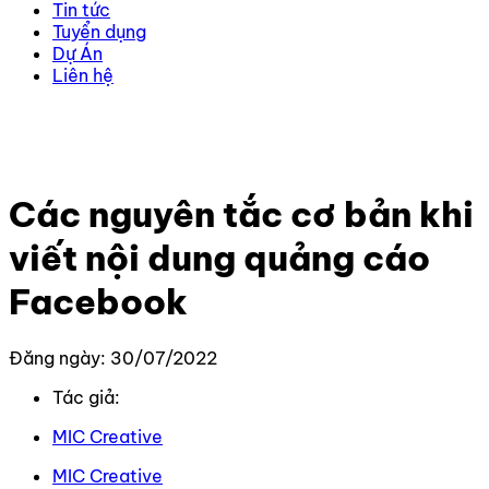
Tin tức
Tuyển dụng
Dự Án
Liên hệ
Trang chủ
–
Kiến thức
–
Kiến thức Facebook
–
Các
nguyên tắc cơ bản khi viết nội dung quảng cáo
Facebook
Các nguyên tắc cơ bản khi
viết nội dung quảng cáo
Facebook
Đăng ngày: 30/07/2022
Tác giả:
MIC Creative
MIC Creative