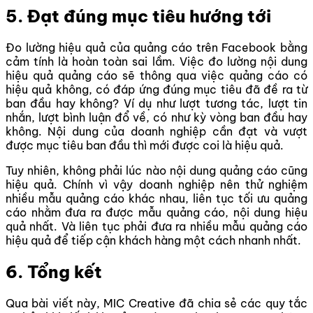
5. Đạt đúng mục tiêu hướng tới
Đo lường hiệu quả của quảng cáo trên Facebook bằng
cảm tính là hoàn toàn sai lầm. Việc đo lường nội dung
hiệu quả quảng cáo sẽ thông qua việc quảng cáo có
hiệu quả không, có đáp ứng đúng mục tiêu đã đề ra từ
ban đầu hay không? Ví dụ như lượt tương tác, lượt tin
nhắn, lượt bình luận đổ về, có như kỳ vòng ban đầu hay
không. Nội dung của doanh nghiệp cần đạt và vượt
được mục tiêu ban đầu thì mới được coi là hiệu quả.
Tuy nhiên, không phải lúc nào nội dung quảng cáo cũng
hiệu quả. Chính vì vậy doanh nghiệp nên thử nghiệm
nhiều mẫu quảng cáo khác nhau, liên tục tối ưu quảng
cáo nhằm đưa ra được mẫu quảng cáo, nội dung hiệu
quả nhất. Và liên tục phải đưa ra nhiều mẫu quảng cáo
hiệu quả để tiếp cận khách hàng một cách nhanh nhất.
6. Tổng kết
Qua bài viết này, MIC Creative đã chia sẻ các quy tắc