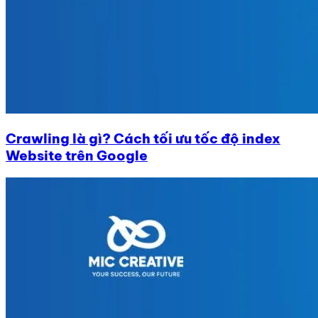
Crawling là gì? Cách tối ưu tốc độ index
Website trên Google