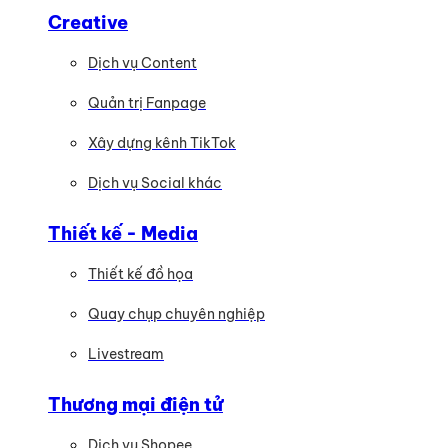
Creative
Dịch vụ Content
Quản trị Fanpage
Xây dựng kênh TikTok
Dịch vụ Social khác
Thiết kế - Media
Thiết kế đồ họa
Quay chụp chuyên nghiệp
Livestream
Thương mại điện tử
Dịch vụ Shopee